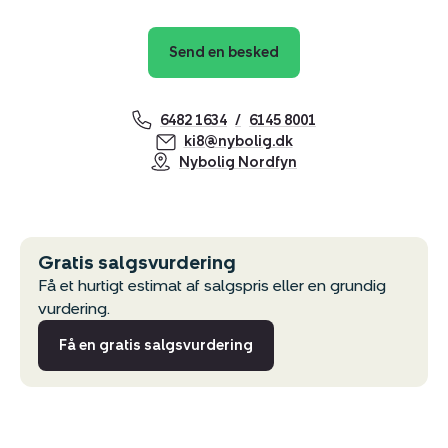
Send en besked
6482 1634
6145 8001
ki8@nybolig.dk
Nybolig Nordfyn
Gratis salgsvurdering
Få et hurtigt estimat af salgspris eller en grundig
vurdering.
Få en gratis salgsvurdering