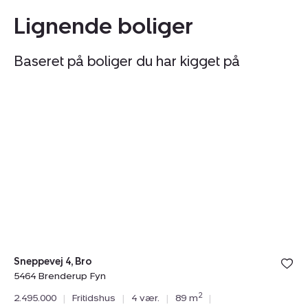
Lignende boliger
Baseret på boliger du har kigget på
Fritidshus:
Fr
Sneppevej
Ko
4,
12
Bro,
Øs
5464
5
Brenderup
Ot
Fyn
Sneppevej 4, Bro
5464 Brenderup Fyn
N
2
2.495.000
|
Fritidshus
|
4 vær.
|
89 m
|