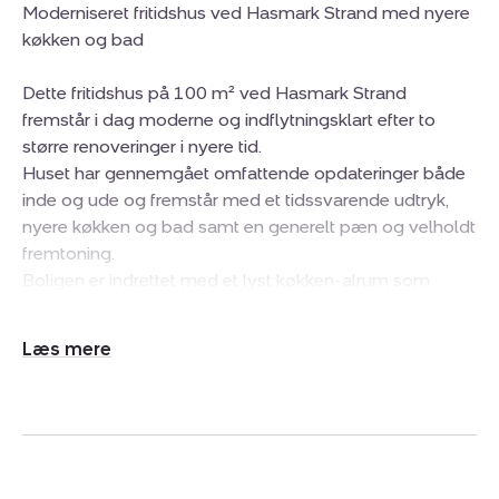
Moderniseret fritidshus ved Hasmark Strand med nyere
køkken og bad
Dette fritidshus på 100 m² ved Hasmark Strand
fremstår i dag moderne og indflytningsklart efter to
større renoveringer i nyere tid.
Huset har gennemgået omfattende opdateringer både
inde og ude og fremstår med et tidssvarende udtryk,
nyere køkken og bad samt en generelt pæn og velholdt
fremtoning.
Boligen er indrettet med et lyst køkken-alrum som
naturligt samlingspunkt i huset. De store vinduespartier
giver et godt lysindfald og skaber en åben forbindelse
Udvid/skjul
til terrassen og udearealerne. Planløsningen er
tekst
funktionel og rummer to værelser, hvilket giver gode
muligheder for både familie og gæster.
Køkken og badeværelse er moderniseret i et stilrent og
tidløst udtryk, og huset fremstår generelt velholdt med