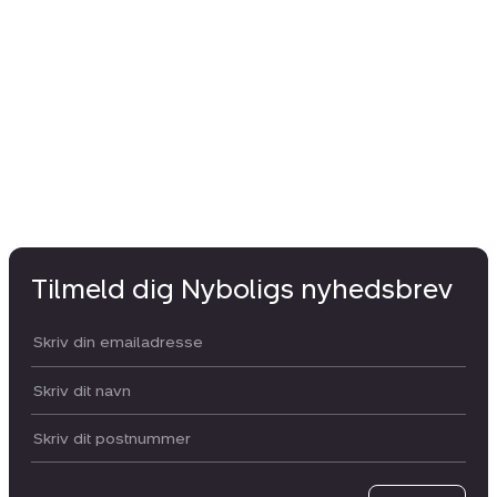
Ko
54
2.
Tilmeld dig Nyboligs nyhedsbrev
Din email:
Dit navn:
Postnummer