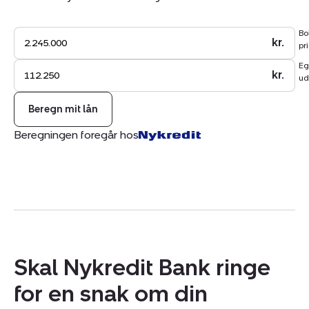
Bo
kr.
pri
Eg
kr.
ud
Beregn mit lån
Beregningen foregår hos
Skal Nykredit Bank ringe
for en snak om din