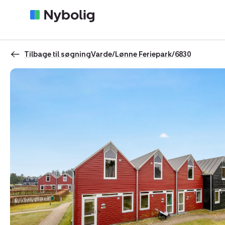
Tilbage til søgning
Varde
/
Lønne Feriepark
/
6830