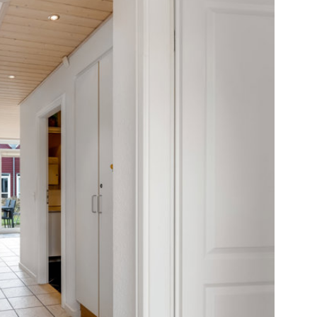
Landal og indbragte i 2025: 84.337kr. eksl.