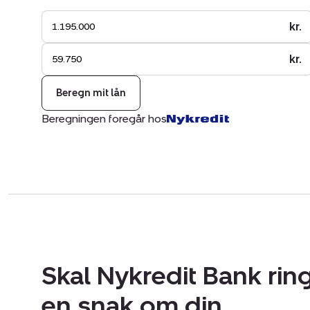
kr.
kr.
Beregn mit lån
Beregningen foregår hos
Skal Nykredit Bank ring
en snak om din