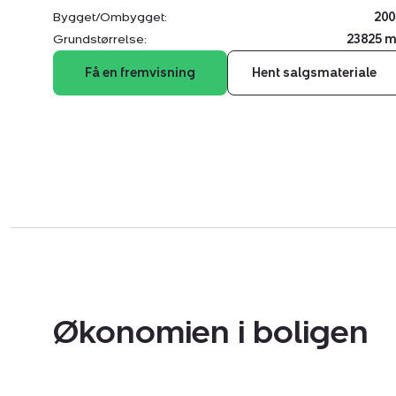
Bygget/Ombygget:
200
Grundstørrelse:
23825 m
Få en fremvisning
Hent salgsmateriale
Økonomien i boligen