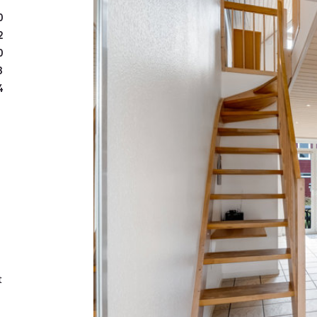
Huset er udlejet igennem 
0
forbrug
2
0
3
4
t