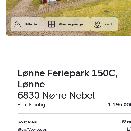
Billeder
Plantegninger
Kort
Lønne Feriepark 150C,
Lønne
6830 Nørre Nebel
Fritidsbolig
1.195.00
Boligareal:
68 m
Stue/Værelser:
1/