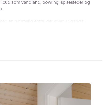
 tilbud som vandland, bowling, spisesteder og
n.
 med en rummelig entré, der giver adgang til
e og et badeværelse med bruseniche,
bler. Entre og køkkenalrum har gulvvarme,
ig atmosfære året rundt. Køkkenet er fuldt
n forbindelse med spiseområdet.
ssedørene ud til den sydvendte terrasse –
ng og hyggelige aftener i solen.
 en lys og indbydende stue med sovesofa
beltseng. Dette Skipperhus er en ideel
indretning, hjemlig komfort og adgang til både
feriebolig som kan nydes hele året.