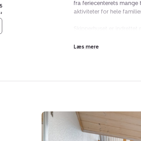
fra feriecenterets mange
5
aktiviteter for hele familie
²
Skipperhuset er indrettet
både et lyst soveværels
vaskemaskine og tørretum
Udvid/skjul
hvilket sikrer en behagel
tekst
udstyret og ligger i åbe
Fra køkkenet åbner terra
perfekt til grill, afslapni
På førstesalen finder du
samt soveværelse med dob
kombination af praktisk 
natur og aktiviteter – en 