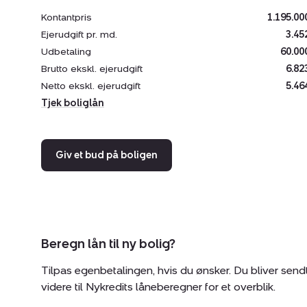
Kontantpris
1.195.00
Ejerudgift pr. md.
3.45
Udbetaling
60.00
Brutto ekskl. ejerudgift
6.82
Netto ekskl. ejerudgift
5.46
Tjek boliglån
Giv et bud på boligen
Beregn lån til ny bolig?
Tilpas egenbetalingen, hvis du ønsker. Du bliver send
videre til Nykredits låneberegner for et overblik.