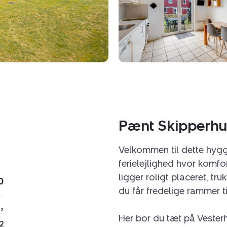
Pænt Skipperhu
Velkommen til dette hygg
ferielejlighed hvor komf
ligger roligt placeret, tru
0
du får fredelige rammer til
²
Her bor du tæt på Vester
2