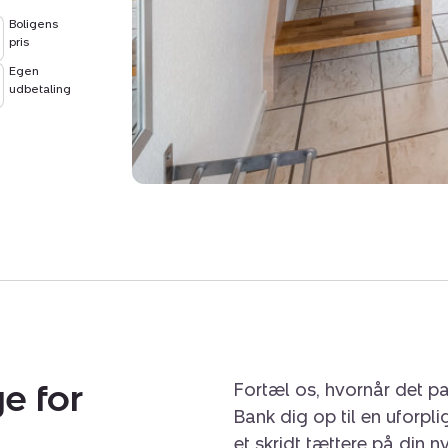
Boligens
pris
Egen
udbetaling
e for
Fortæl os, hvornår det pa
Bank dig op til en uforpl
et skridt tættere på din n