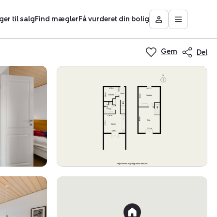
ger til salg
Find mægler
Få vurderet din bolig
Åbn
Besøg
hovedmen
Mit
Nybolig
Gem
Del