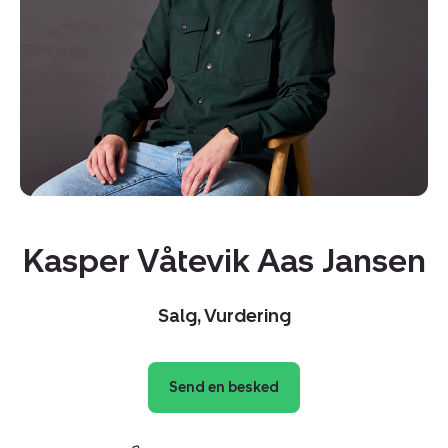
Kopier link
Kasper Våtevik Aas Jansen
Del via mail
Salg, Vurdering
Send en besked