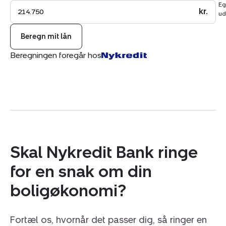
Eg
Sommerhuset udlejet gennem Esmark og indbringer ca.
kr.
ud
150.000 kr. + forbrug til ejer.
Beregn mit lån
Beregningen foregår hos
Skal Nykredit Bank ringe
for en snak om din
boligøkonomi?
Fortæl os, hvornår det passer dig, så ringer en