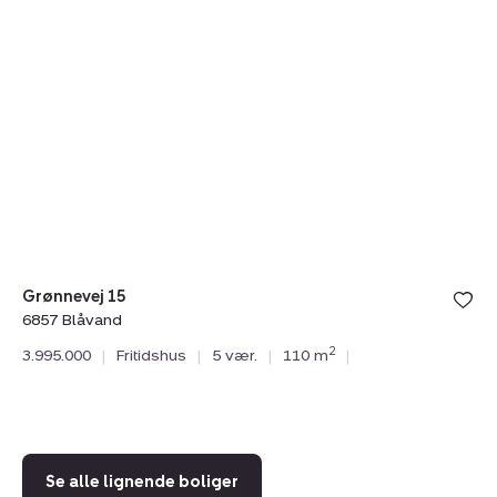
Fritidshus:
Fr
Grønnevej
Bl
15,
52
6857
6
Blåvand
B
Grønnevej 15
6857 Blåvand
Bl
2
3.995.000
|
Fritidshus
|
5 vær.
|
110 m
|
68
4.
Se alle lignende boliger