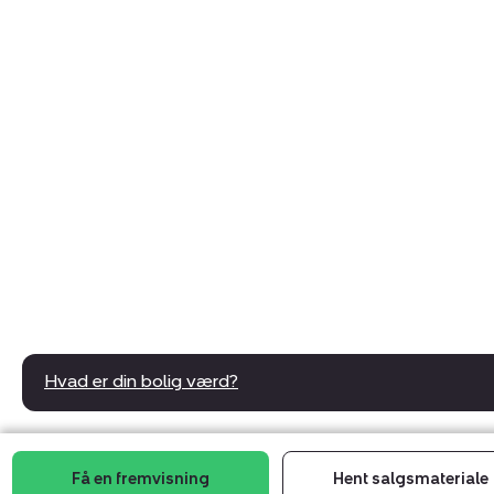
Hvad er din bolig værd?
Få en fremvisning
Hent salgsmateriale