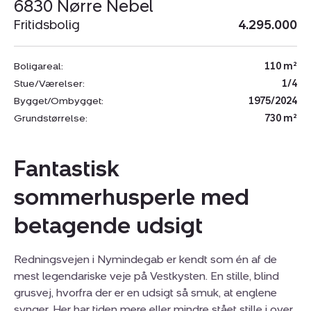
6830 Nørre Nebel
Fritidsbolig
4.295.000
Boligareal:
110 m²
Stue/Værelser:
1/4
Bygget/Ombygget:
1975/2024
Grundstørrelse:
730 m²
Fantastisk
sommerhusperle med
betagende udsigt
Redningsvejen i Nymindegab er kendt som én af de
mest legendariske veje på Vestkysten. En stille, blind
grusvej, hvorfra der er en udsigt så smuk, at englene
synger. Her har tiden mere eller mindre stået stille i over