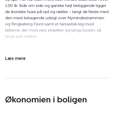
100 år. Side om side og ganske højt beliggende ligger
de ikoniske huse på rad og række – langt de fleste med
den mest betagende udsigt over Nymindestrømmen
og Ringkøbing Fjord samt et fantastisk kig mod
klitterne, der mod vest strækker sig langs kysten, så
langt øjet rækker.
Særligt ét af husene markerer sig som noget helt
særligt: Troldehuset, beliggende som nummer 47. Et
Udvid/skjul
smukt, muret hus i to plan med nyere stråtag fra 2018 –
tekst
et hus, der emmer af historie, sjæl og klassisk
sommerhusstemning. Sommerhuset præsenterer sig
smukt med sit flotte stråtag, sprossevinduer og en
arkitektur, der falder naturligt ind i det naturskønne
område. Indenfor mødes du af en lys og harmonisk
Økonomien i boligen
indretning, hvor hver detalje er nøje udvalgt for at skabe
et varmt og indbydende udtryk.