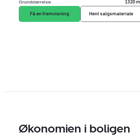
Grundstørrelse:
1320 m
Få en fremvisning
Hent salgsmateriale
Økonomien i boligen