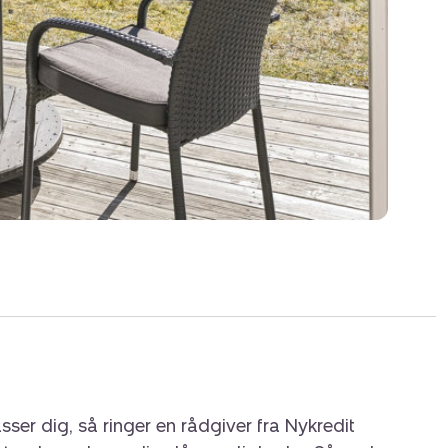
ingsaftale med Esmark. Ring og forhør
sser dig, så ringer en rådgiver fra Nykredit