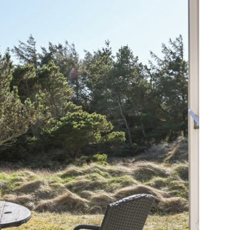
g skøn vestjysk natur. Boligen råder over en
len kan nydes fra morgen til aften, uanset om
ge eller læsning i en liggestol. Grunden er
plads til både leg og afslapning i læ for
et praktisk skur, der er integreret i husets
r god plads til opbevaring af udendørsudstyr,
 terrassen altid kan holdes ryddelig og
ærmere Vejers sydstrand, placerer dette hus
f natur og ro. Vejers Klitplantage er tæt på
løbeture i det varierede terræn, mens
en kort gåtur. Dagligdagens indkøb klares
 Købmand, som ligger i umiddelbar nærhed,
ere op under opholdet. Området er kendt for
 hvor den friske luft og nærheden til vandet
appende udeliv året rundt.