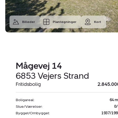
Billeder
Plantegninger
Kort
Mågevej 14
6853 Vejers Strand
Fritidsbolig
2.845.00
Boligareal:
64 m
Stue/Værelser:
0/
Bygget/Ombygget:
1937/199