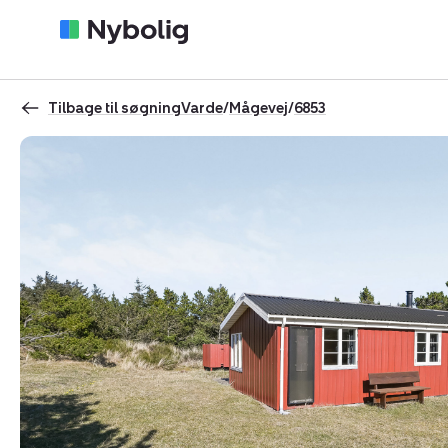
Tilbage til søgning
Varde
/
Mågevej
/
6853