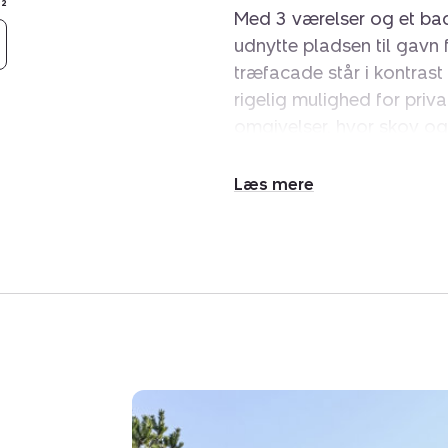
²
Med 3 værelser og et bad
udnytte pladsen til gavn
træfacade står i kontrast
rigelig mulighed for priva
omgivelser, hvor skov og 
Indenfor mødes man af e
hvidmalede trævægge og 
Udvid/skjul
Stuen udgør husets centr
tekst
sofaområde og spiseplad
vinduespartier bringer na
tilføjer varme og stemnin
indrettet i forlængelse af
og gør det let at indrette
bryggers.
Udendørslivet får optima