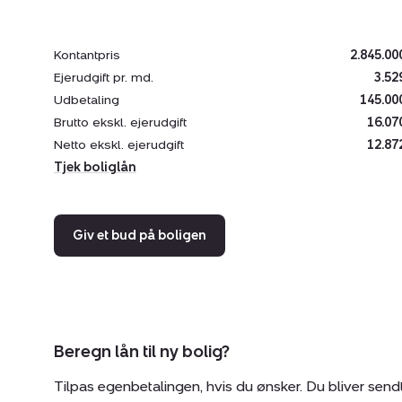
Kontantpris
2.845.00
Ejerudgift pr. md.
3.52
Udbetaling
145.00
Brutto ekskl. ejerudgift
16.07
Netto ekskl. ejerudgift
12.87
Tjek boliglån
Giv et bud på boligen
Beregn lån til ny bolig?
Tilpas egenbetalingen, hvis du ønsker. Du bliver send