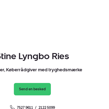
tine Lyngbo Ries
er, Køberrådgiver med tryghedsmærke
Send en besked
7527 9611
2122 5099