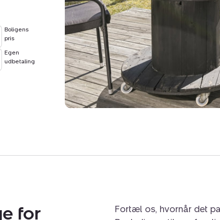
Der foreligger en udlejn
Boligens
nærmere.
pris
Egen
udbetaling
e for
Fortæl os, hvornår det pa