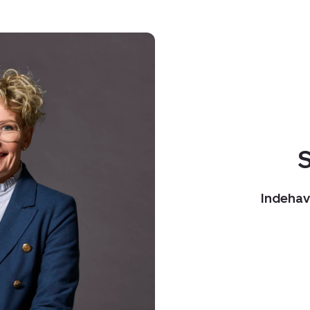
S
Indehav