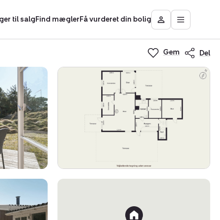
ger til salg
Find mægler
Få vurderet din bolig
Åbn
Besøg
hovedmen
Mit
Nybolig
Gem
Del