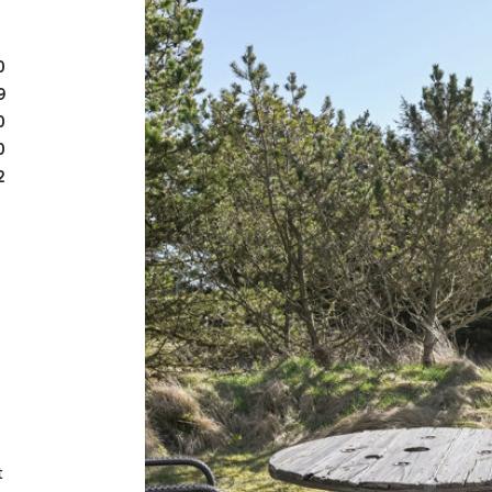
omkranset af fyrretræer o
stor træterrasse, hvor so
dagen byder på grillmidda
0
anlagt således, at der er 
9
vinden. Et ekstra plus er d
0
planløsning, og som give
0
2
cykler eller grillgrej, så
indbydende.
Beliggenheden i Vejers, n
midt i et område præget a
og indbyder til gå- eller 
vesterhavskysten nås på 
nemt hos hos den lokale
så man hurtigt kan suppl
sin autentiske atmosfære,
t
danner rammen om et afsl