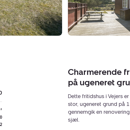
Charmerende fri
på ugeneret gr
0
Dette fritidshus i Vejers e
stor, ugeneret grund på 1
²
gennemgik en renovering i
0
sjæl.
2