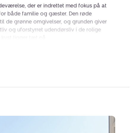
eværelse, der er indrettet med fokus på at
 for både familie og gæster. Den røde
 til de grønne omgivelser, og grunden giver
tliv og uforstyrret udendørsliv i de rolige
kyst ligger tæt på.
n lys og imødekommende indretning, hvor
lyse gulve skaber en hyggelig atmosfære.
ale samlingspunkt med god plads til både
s. Det gennemgående lysindfald fra de store
turen helt ind i stuen, mens brændeovnen
g på kølige dage. Køkkenet er funktionelt
 alrummet, hvilket giver en åben forbindelse
 sig praktisk. Derudover et dejligt rummeligt
le rammer på den store grund, der er