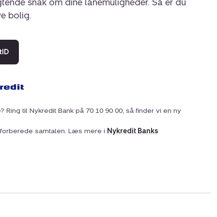
igtende snak om dine lånemuligheder. Så er du
ye bolig.
tID
? Ring til Nykredit Bank på 70 10 90 00, så finder vi en ny
at forberede samtalen. Læs mere i
Nykredit Banks