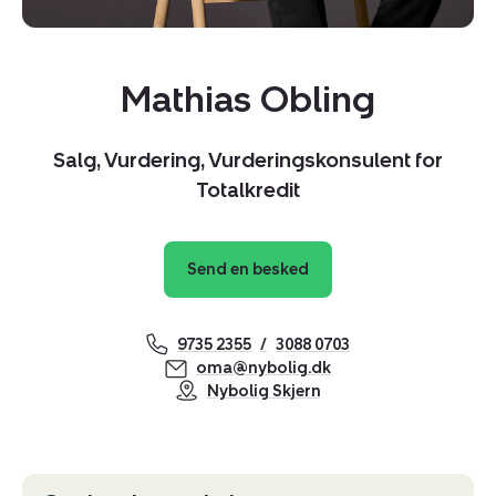
Mathias Obling
Salg, Vurdering, Vurderingskonsulent for
Totalkredit
Send en besked
9735 2355
3088 0703
oma@nybolig.dk
Kopier link
Nybolig Skjern
Del via mail