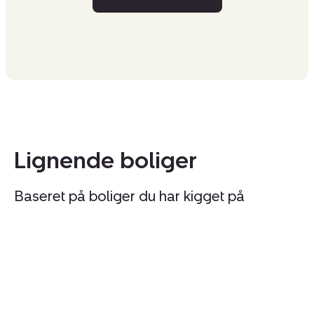
Lignende boliger
Baseret på boliger du har kigget på
Fritidshus:
Fr
Rørsangervej
Bj
17,
35
Lodbj
6
Hede,
Ul