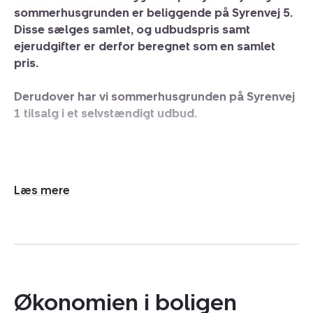
sommerhusgrunden er beliggende på Syrenvej 5.
Disse sælges samlet, og udbudspris samt
ejerudgifter er derfor beregnet som en samlet
pris.
Derudover har vi sommerhusgrunden på Syrenvej
1 tilsalg i et selvstændigt udbud.
OMRÅDE:
Syrenvej 3 og 5 har hver især en grundstørrelse på
Udvid/skjul
1.198 m². Beliggenheden er naturskøn og der er masser
tekst
af muligheder for gåture på de mange stiforbindelser,
det er et område med et rigt fugleliv og tæt på en
legeplads.
Syrenvej er beliggende i området Halby i lidt uden for
Økonomien i boligen
Stauning - I Stauning by finder du den lokale Købmand,