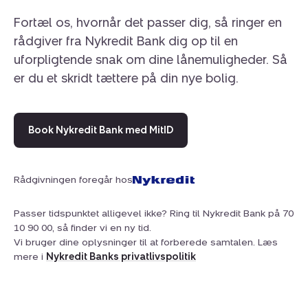
Fortæl os, hvornår det passer dig, så ringer en
rådgiver fra Nykredit Bank dig op til en
uforpligtende snak om dine lånemuligheder. Så
Et fantastisk sommerhus i et naturskønt område med
er du et skridt tættere på din nye bolig.
perfekte rammer for afslapning, nærvær og oplevelser i
naturen – både inde og ude.
Book en fremvisning allerede i dag!
Book Nykredit Bank med MitID
Rådgivningen foregår hos
Passer tidspunktet alligevel ikke? Ring til Nykredit Bank på 70
10 90 00, så finder vi en ny tid.
Vi bruger dine oplysninger til at forberede samtalen. Læs
mere i
Nykredit Banks privatlivspolitik