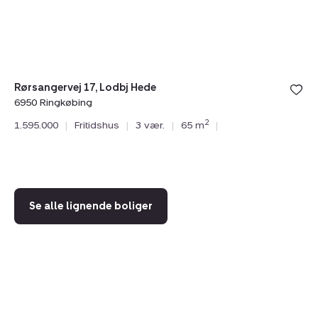
6950
Ringkøbing
Rørsangervej 17, Lodbj Hede
6950 Ringkøbing
Bj
2
1.595.000
|
Fritidshus
|
3 vær.
|
65 m
|
69
1.
Se alle lignende boliger