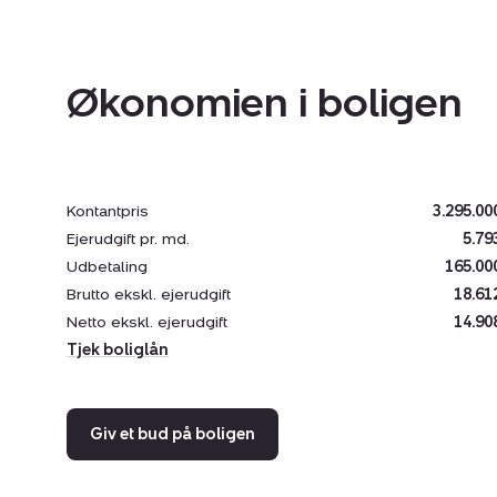
Økonomien i boligen
Kontantpris
3.295.00
Ejerudgift pr. md.
5.79
Udbetaling
165.00
Brutto ekskl. ejerudgift
18.61
Netto ekskl. ejerudgift
14.90
Tjek boliglån
Giv et bud på boligen