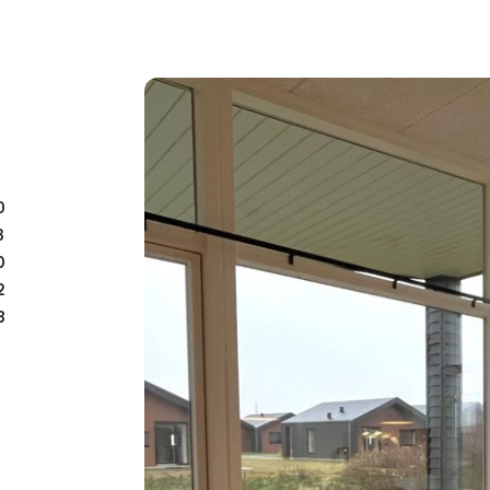
Udlejning: Der er indgåe
var i 2024 193.000 kr. ti
0
3
0
2
8