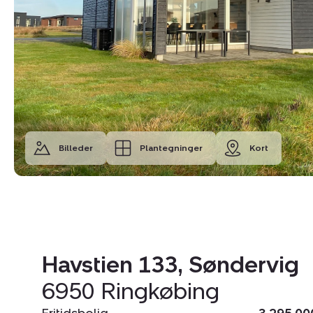
Billeder
Plantegninger
Kort
Havstien 133, Søndervig
6950 Ringkøbing