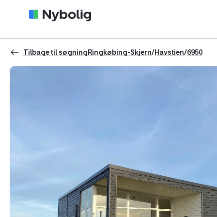
Tilbage til søgning
Ringkøbing-Skjern
/
Havstien
/
6950