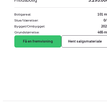
Fritidsbolig
3.295.00
Boligareal:
101 m
Stue/Værelser:
0/
Bygget/Ombygget:
202
Grundstørrelse:
465 m
Få en fremvisning
Hent salgsmateriale