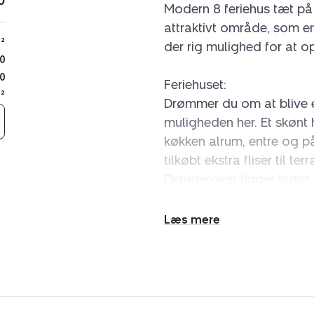
0
Modern 8 feriehus tæt på
attraktivt område, som 
²
der rig mulighed for at 
0
0
Feriehuset:
²
Drømmer du om at blive e
muligheden her. Et skønt 
køkken alrum, entre og på
tilkøbt ekstra fliser til t
Deruderover ligger huset 
ugeneret sydsvendt terra
Udvid/skjul
Velkommen indenfor:
tekst
Huset har køkken i åben fo
flotte badeværelse. Deru
ekstra varmekilde til ferie