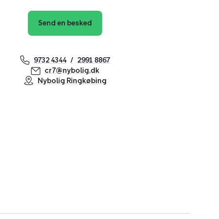
Send en besked
9732 4344
2991 8867
cr7@nybolig.dk
Nybolig Ringkøbing