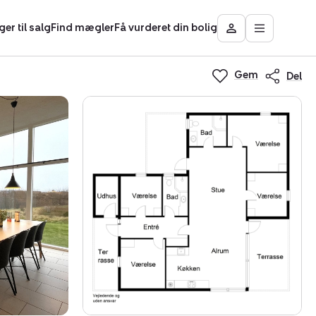
ger til salg
Find mægler
Få vurderet din bolig
Åbn
Besøg
hovedmen
Mit
Nybolig
Gem
Del