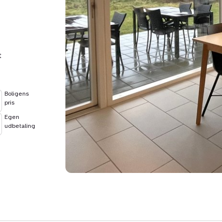
t
Boligens
pris
Egen
udbetaling