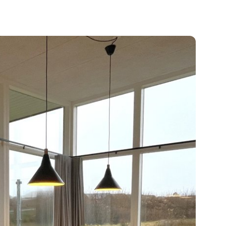
t udlejningsaftale med Lalandia. Lejeindtægten
l ejer + forbrug. Lejeindtægt 2025: 186.000