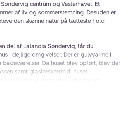
 Søndervig centrum og Vesterhavet. Et
emmer af liv og sommerstemning. Desuden er
opleve den skønne natur på tætteste hold
n del af Lalandia Søndervig, får du
hus i dejlige omgivelser. Der er gulvvarme i
 badeværelser. Da huset blev opført, blev der
errassen samt glaslæskærm til huset.
på sydsiden af stikvejen så den har en
sse, som kan nydes i fulde drag
rbindelse til stue, fire soveværelser og to
dover er der installeret en varmepumpe som
hust.