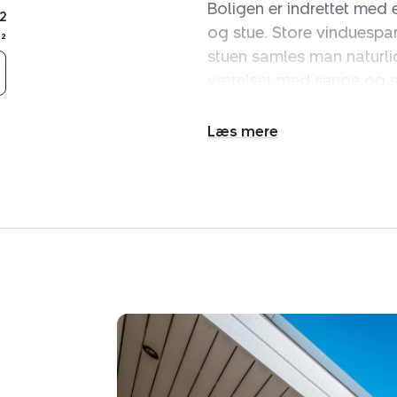
Boligen er indrettet med 
2
og stue. Store vinduespar
²
stuen samles man naturli
værelser med senge og sk
tv.
Udvid/skjul
Badeværelset er indrette
tekst
mulighed for afslapning 
vaskemaskine, tørretumb
Terrassen er nyanlagt og
afskærmet og delvist over
rolige stunder i liggestol
For børnene er der sandka
stranden kan sandet skyl
Badeværelset og køkkenet 