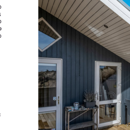
løbende skiftet vinduer 
0
planløsning, korte afstand
1
0
Sommerhuset er udlejet i
9
0
204.000,- baseret på 39 u
for 160.000,- i 2026 base
information eller en fremv
t