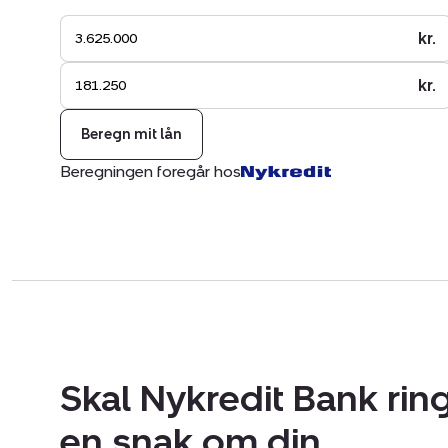
kr.
kr.
Beregn mit lån
Beregningen foregår hos
Skal Nykredit Bank ring
en snak om din