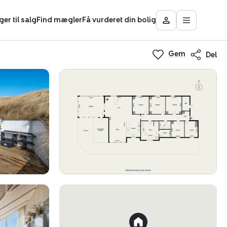
ger til salg
Find mægler
Få vurderet din bolig
Åbn
Besøg
hovedmen
Mit
Nybolig
Gem
Del