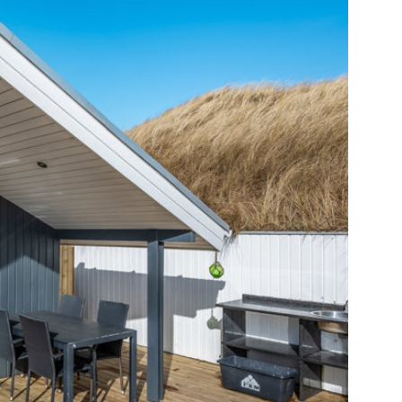
i udestuen. Et sommerhus med en god
e til stranden og rammer til ferie hele året.
gennem Esmark og har i 2025 indbragt:
gersudlejning. Huset er indtil videre udlejet
ret på 32 uger. Kontakt os gerne for mere
isning!