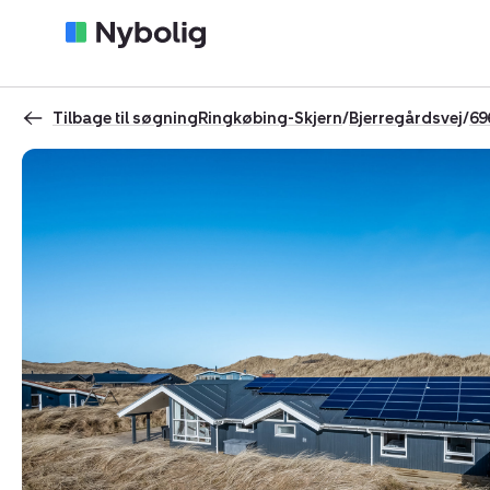
Tilbage til søgning
Ringkøbing-Skjern
/
Bjerregårdsvej
/
69