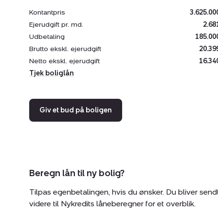
Kontantpris
3.625.00
Ejerudgift pr. md.
2.68
Udbetaling
185.00
Brutto ekskl. ejerudgift
20.39
Netto ekskl. ejerudgift
16.34
Tjek boliglån
Giv et bud på boligen
Beregn lån til ny bolig?
Tilpas egenbetalingen, hvis du ønsker. Du bliver send
videre til Nykredits låneberegner for et overblik.