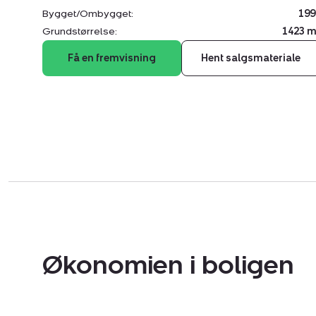
Bygget/Ombygget:
199
Grundstørrelse:
1423 m
Få en fremvisning
Hent salgsmateriale
Økonomien i boligen