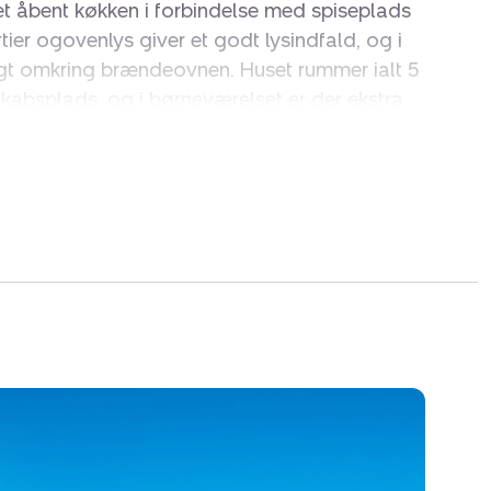
et åbent køkken i forbindelse med spiseplads
tier ogovenlys giver et godt lysindfald, og i
gt omkring brændeovnen. Huset rummer ialt 5
absplads, og i børneværelset er der ekstra
t med både spa og sauna. Her er der altså
efter en dagved havet. Derudover er der
ler og varmepumpe.
 løber hele vejen rundt om huset og er både
dækket.Her er god plads til grill, udeliv og
en.
sse ved terrassen, og efter en tur på
les af under den udendørs bruser.
har fået skiftet låger i 2024, ligeledes er der