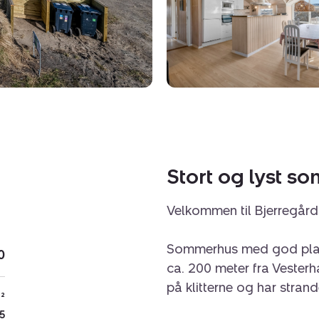
Stort og lyst s
Velkommen til Bjerregård
Sommerhus med god plads
0
ca. 200 meter fra Vester
på klitterne og har stran
²
5