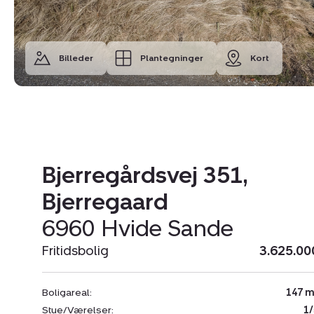
Billeder
Plantegninger
Kort
Bjerregårdsvej 351,
Bjerregaard
6960 Hvide Sande
Fritidsbolig
3.625.00
Boligareal:
147 m
Stue/Værelser:
1/