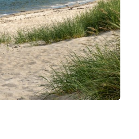
 to gode værelser samt et badeværelse med
 plads til vaskemaskine.
 og velopdateret fritidshus med en attraktiv
 af områdets bedste badestrande.