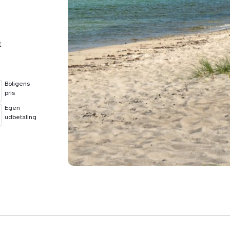
Boligen rummer desuden
bruseniche, gulvvarme og
t
Kort sagt: Et charmerende
beliggenhed – tæt på en
Boligens
pris
Egen
udbetaling