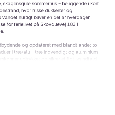
e, skagensgule sommerhus – beliggende i kort
adestrand, hvor friske dukkerter og
vandet hurtigt bliver en del af hverdagen.
e for ferielivet på Skovduevej 183 i
e.
ndbydende og opdateret med blandt andet to
nduer i træ/alu – træ indvendigt og aluminium
kønner udtrykket og sikrer et flot lysindfald
ldelse. Sammen med den gennemtænkte
 en kvadratmeter optimalt, hvilket giver en
oligoplevelse.
tivt med tæt nærhed til stranden, hvor I kan
. Samtidig finder I både indkøb, minigolf og
d is, pizza og andre lækkerier i
ås på cirka ti minutter.