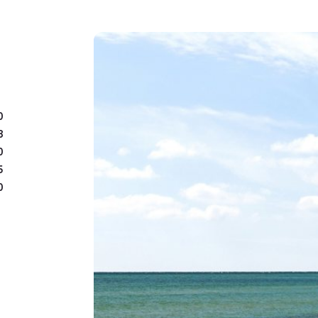
Udenfor venter en dejlig 
samvær på solrige dage.
kroge og et stemningsfuld
åben himmel. Den overd
skaber en glidende overg
0
både anneks( reg. udhus
8
desuden malet ind- og ud
0
5
0
Indendørs samles I i det
mellem stue og køkken-a
og de store vinduesparti
til terrassen binder hje
Køkkenet byder på god o
madlavningen bliver en f