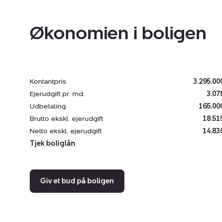
Økonomien i boligen
Kontantpris
3.295.00
Ejerudgift pr. md.
3.07
Udbetaling
165.00
Brutto ekskl. ejerudgift
18.51
Netto ekskl. ejerudgift
14.83
Tjek boliglån
Giv et bud på boligen