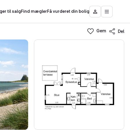
ger til salg
Find mægler
Få vurderet din bolig
Åbn
Besøg
hovedmen
Mit
Nybolig
Gem
Del