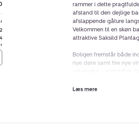
0
rammer i dette pragtfuld
afstand til den dejlige b
afslappende gåture langs 
²
Velkommen til en skøn bas
2
attraktive Saksild Plantag
4
²
Boligen fremstår både i
nye døre samt fire nye vi
udvendigt – som både fors
samt minimal vedligeho
planløsning udnyttes hver
Udvid/skjul
rummelig og harmonisk b
tekst
Området er særligt attrak
nyde havets ro året rundt
det populære Trekanten me
nærområdet, mens Odder n