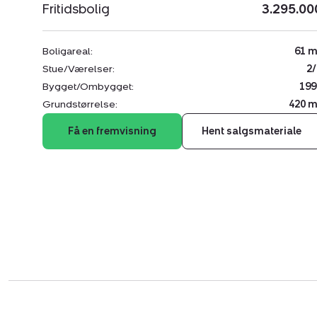
Fritidsbolig
3.295.00
Boligareal:
61 m
Stue/Værelser:
2/
Bygget/Ombygget:
199
Grundstørrelse:
420 m
Få en fremvisning
Hent salgsmateriale