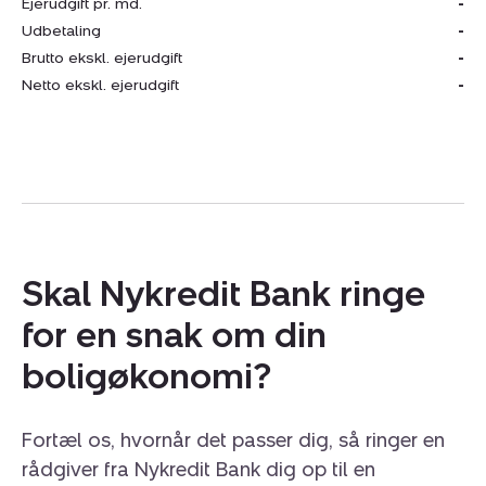
Ejerudgift pr. md.
-
Sølyst 1 er ikke bare en adresse – det er en mulighed
Udbetaling
-
for at skabe et fristed tæt på vand, skov og nogle af
Brutto ekskl. ejerudgift
-
Silkeborgs mest idylliske omgivelser.
Netto ekskl. ejerudgift
-
Skal Nykredit Bank ringe
for en snak om din
boligøkonomi?
Fortæl os, hvornår det passer dig, så ringer en
rådgiver fra Nykredit Bank dig op til en