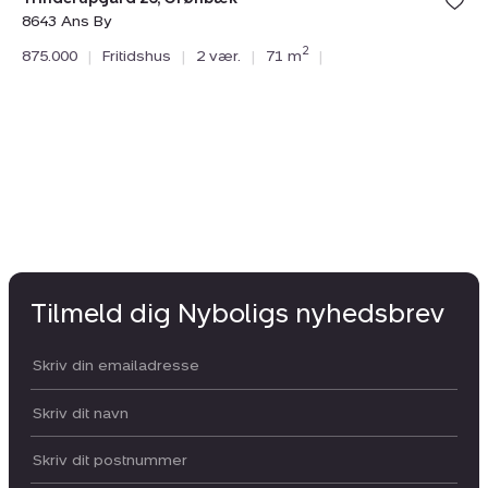
Ny
8643 Ans By
Ba
2
875.000
|
Fritidshus
|
2 vær.
|
71 m
|
86
93
Tilmeld dig Nyboligs nyhedsbrev
Din email:
Dit navn:
Postnummer