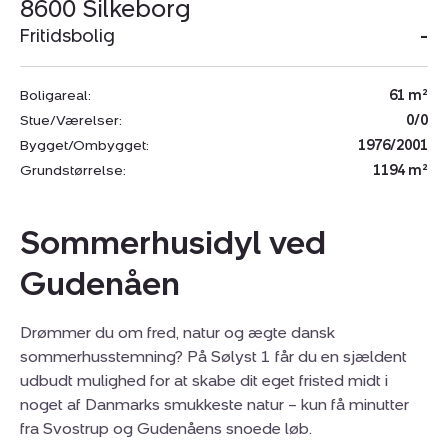
8600 Silkeborg
Fritidsbolig
-
Boligareal:
61 m²
Stue/Værelser:
0/0
Bygget/Ombygget:
1976/2001
Grundstørrelse:
1194 m²
Sommerhusidyl ved
Gudenåen
Drømmer du om fred, natur og ægte dansk
sommerhusstemning? På Sølyst 1 får du en sjældent
udbudt mulighed for at skabe dit eget fristed midt i
noget af Danmarks smukkeste natur – kun få minutter
fra Svostrup og Gudenåens snoede løb.