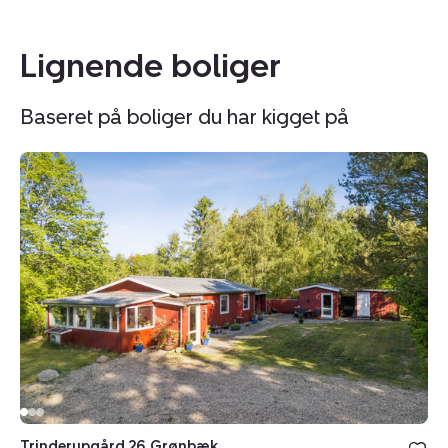
Lignende boliger
Baseret på boliger du har kigget på
Fritidshus:
Fr
Trinderupgård
B
26,
2
Grønbæk,
-
8643
24
Ans
Ro
By
8
A
B
Trinderupgård 26, Grønbæk