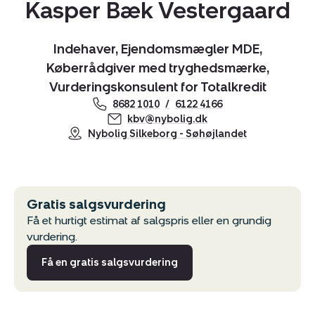
Kasper Bæk Vestergaard
Indehaver, Ejendomsmægler MDE,
Køberrådgiver med tryghedsmærke,
Kopier link
Vurderingskonsulent for Totalkredit
Del via mail
8682 1010
6122 4166
kbv@nybolig.dk
Nybolig Silkeborg - Søhøjlandet
Gratis salgsvurdering
Få et hurtigt estimat af salgspris eller en grundig
vurdering.
Få en gratis salgsvurdering