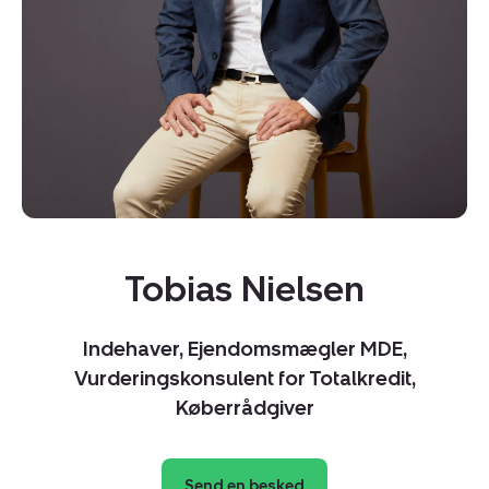
Kopier link
Del via mail
Tobias Nielsen
Indehaver, Ejendomsmægler MDE,
Vurderingskonsulent for Totalkredit,
Køberrådgiver
Send en besked