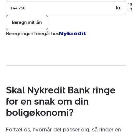
Eg
at tage i brug.
kr.
ud
Beregn mit lån
Beregningen foregår hos
Skal Nykredit Bank ringe
for en snak om din
boligøkonomi?
Fortæl os, hvornår det passer dig, så ringer en