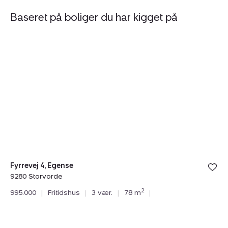
Baseret på boliger du har kigget på
Fritidshus:
Fr
Fyrrevej
Pi
4,
6,
Egense,
9
9280
N
Storvorde
Fyrrevej 4, Egense
9280 Storvorde
Pi
2
995.000
|
Fritidshus
|
3 vær.
|
78 m
|
92
1.