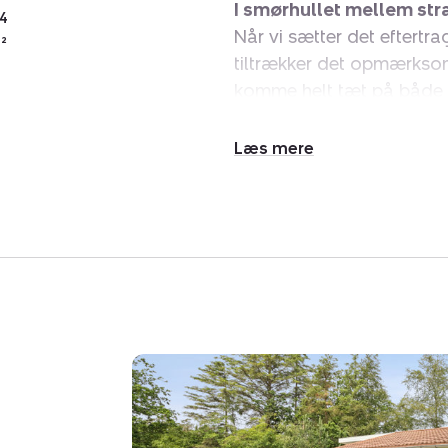
I smørhullet mellem str
4
Når vi sætter det eftert
²
tiltrækker det opmærkso
komme helt tæt på både 
af ferielivet – jeres som
– mens glade og velopdr
Udvid/skjul
Det hele ligger kun få mi
tekst
at lokalisere en vaffelis,
indkøbstur, mens I også ka
Et godt sted at holde fe
søg flere af områdets man
www.houmole.dk.
En grøn sommeroase.
I det hyggelige område e
se på, som ligger både p
masser sol i hele den grø