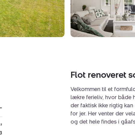
Flot renoveret 
Velkommen til et formfuld
lækre ferieliv, hvor både
der faktisk ikke rigtig ka
-
for jer. Her venter der 
og det hele findes i gåaf
²
3