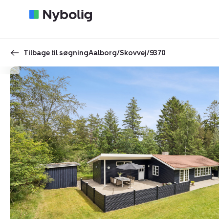
Tilbage til søgning
Aalborg
/
Skovvej
/
9370