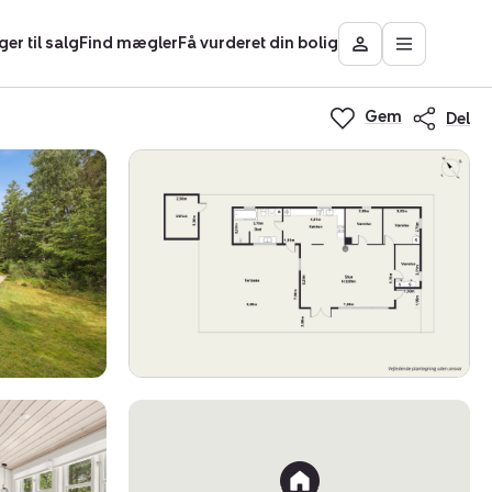
ger til salg
Find mægler
Få vurderet din bolig
Åbn
Besøg
hovedmen
Mit
Nybolig
Gem
Del