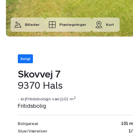
Billeder
Plantegninger
Kort
Solgt
Skovvej 7
9370 Hals
2
- kr.
|
Fritidsbolig
|
4 vær.
|
101 m
Fritidsbolig
Boligareal:
101 m
Stue/Værelser:
1/