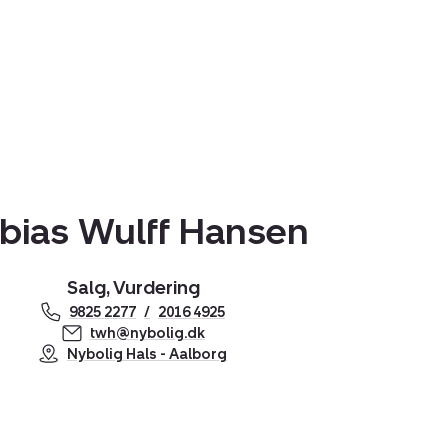
bias Wulff Hansen
Salg, Vurdering
9825 2277
2016 4925
twh@nybolig.dk
Nybolig Hals - Aalborg