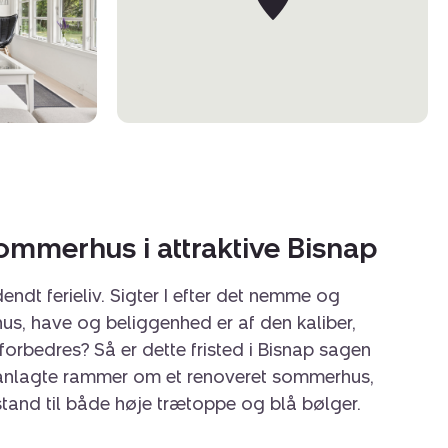
sommerhus i attraktive Bisnap
endt ferieliv. Sigter I efter det nemme og
 hus, have og beliggenhed er af den kaliber,
n forbedres? Så er dette fristed i Bisnap sagen
velanlagte rammer om et renoveret sommerhus,
stand til både høje trætoppe og blå bølger.