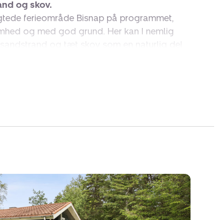
and og skov.
ragtede ferieområde Bisnap på programmet,
mhed og med god grund. Her kan I nemlig
sandstrand og tæt skov som en naturlig del
merhus ligger få minutters gang fra begge dele
agne feriegæster udgør jeres gode naboer.
nutter fra havnebyen Hals, som gør det nemt
 en bakke pommes frites eller en god
n køre til eller fra Aalborg på 35 minutter.
rie med familien, når hygge er på programmet,
ge aktiviteter på www.visithals.dk eller
r det en ganske ideel sommerhusgrund, I skal
rivat bag høje, tætte træer og samtidig med
nne have. Her får I masser af velplejet græs,