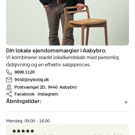
Din lokale ejendomsmægler i Aabybro.
Indehavere
Vi kombinerer stærkt lokalkendskab med personlig
af
rådgivning og en effektiv salgsproces.
ejendomsmægler
9696 1120
Nybolig
Aabybro
9440@nybolig.dk
Postvænget 2D
,
9440
Aabybro
Facebook
Instagram
Åbningstider:
Mandag: 09.00 - 16.00