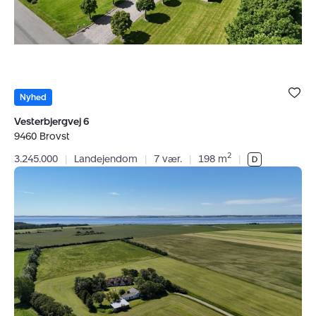
Bolig er ge
under dine
Nyhed
favoritter.
Vesterbjergvej 6
9460 Brovst
2
3.245.000
|
Landejendom
|
7 vær.
|
198 m
|
Landejendom:
Tøtterne
1,
Øland,
9460
Brovst