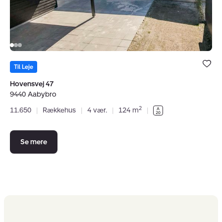
Bolig er ge
under dine
Til Leje
favoritter.
Hovensvej 47
9440 Aabybro
2
11.650
|
Rækkehus
|
4 vær.
|
124 m
|
Se mere