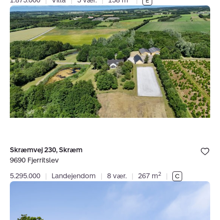
1.875.000
|
Villa
|
5 vær.
|
158 m
|
Landejendom:
Skræmvej
230,
Skræm,
9690
Fjerritslev
Bolig er ge
Skræmvej 230, Skræm
under dine
9690 Fjerritslev
favoritter.
2
5.295.000
|
Landejendom
|
8 vær.
|
267 m
|
Villa:
Blokhusvej
36,