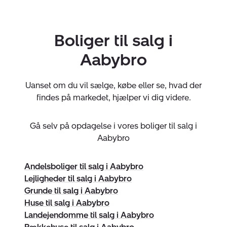
hjælpe dig igennem købsprocessen, hvis du overvejer
køb af ny bolig.
Boliger til salg i
Vi er altid tilgængelige, så tøv ikke med at kontakte os
Aabybro
for en uforpligtende snak omkring dine muligheder - og
få en personlig og skræddersyet rådgivning.
Uanset om du vil sælge, købe eller se, hvad der
findes på markedet, hjælper vi dig videre.
Vi glæder os til at høre fra dig.
Til alle tider. Til alle hjem.
Gå selv på opdagelse i vores boliger til salg i
Virksomheden har tegnet ansvarsforsikring og
Aabybro
garantistillelse hos HDI Forsikring telefon 3336 9597.
Forsikring dækker kun formidling af ejendomme
beliggende i Danmark fra kontorer beliggende i Europa.
Andelsboliger til salg i Aabybro
Lejligheder til salg i Aabybro
Grunde til salg i Aabybro
Huse til salg i Aabybro
Landejendomme til salg i Aabybro