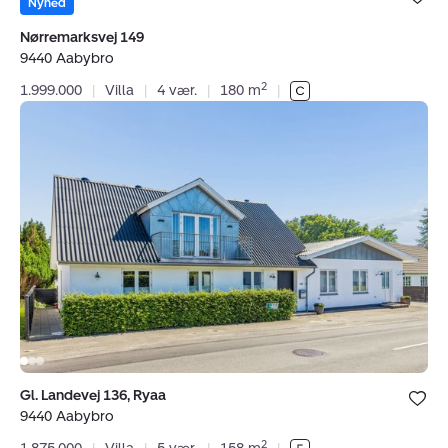
under dine
Nyhed
favoritter.
Nørremarksvej 149
9440 Aabybro
2
1.999.000
|
Villa
|
4 vær.
|
180 m
|
Villa:
Gl.
Landevej
136,
Ryaa,
9440
Aabybro
Bolig er ge
Gl. Landevej 136, Ryaa
under dine
9440 Aabybro
favoritter.
2