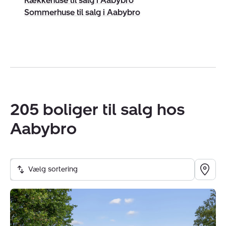
Rækkehuse til salg i Aabybro
CVR:
41245093
Sommerhuse til salg i Aabybro
205 boliger til salg hos
Aabybro
Vælg sortering
Villa:
Valmuemarken
39,