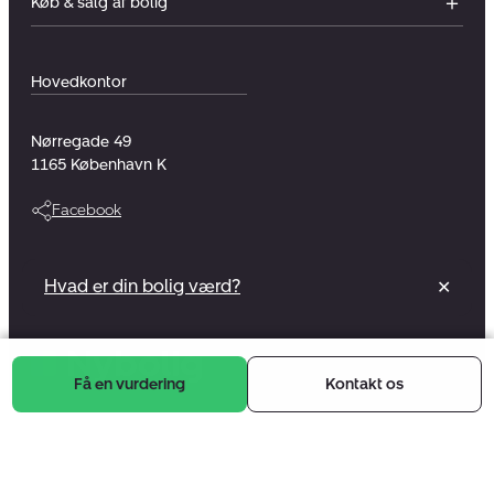
Køb & salg af bolig
Hovedkontor
Nørregade 49
1165
København K
Facebook
Vi er en del af et foreningsejet selskab
Hvad er din bolig værd?
✕
Læs mere
Få en vurdering
Kontakt os