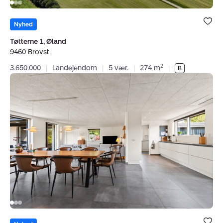
Bolig er ge
under dine
Nyhed
favoritter.
Tøtterne 1, Øland
9460 Brovst
2
3.650.000
|
Landejendom
|
5 vær.
|
274 m
|
Villa:
Nørremarksvej
149,
9440
Aabybro
Bolig er ge