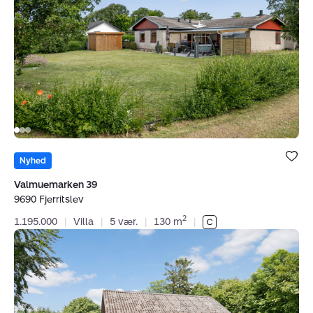
9690
Fjerritslev
Bolig er ge
under dine
Nyhed
favoritter.
Valmuemarken 39
9690 Fjerritslev
2
1.195.000
|
Villa
|
5 vær.
|
130 m
|
Villa:
Korsholmvej
9,
Korsholm,
9690