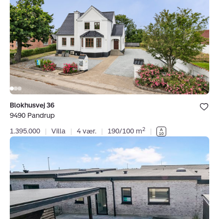
9490
Pandrup
Bolig er ge
Blokhusvej 36
under dine
9490 Pandrup
favoritter.
2
1.395.000
|
Villa
|
4 vær.
|
190/100 m
|
Rækkehus:
Hovensvej
47,
9440
Aabybro