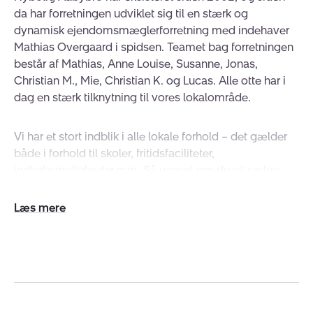
da har forretningen udviklet sig til en stærk og
dynamisk ejendomsmæglerforretning med indehaver
Mathias Overgaard i spidsen. Teamet bag forretningen
består af Mathias, Anne Louise, Susanne, Jonas,
Christian M., Mie, Christian K. og Lucas. Alle otte har i
dag en stærk tilknytning til vores lokalområde.
Vi har et stort indblik i alle lokale forhold – det gælder
både i forhold til skoler, fritidsfaciliteter,
indkøbsmuligheder mm. Så uanset om du vil sælge
eller du søger ny bolig i vores område, så er vi klar med
hjælp og rådgivning. Vi dækker hele Jammerbugten.
Udvid/skjul
tekst
Få hjælp til dit boligsalg
En seriøs og effektiv ejendomsmægler med lokalt
kendskab er afgørende for, at din bolig bliver solgt
hurtigst muligt og til den bedste pris. Hos os får du