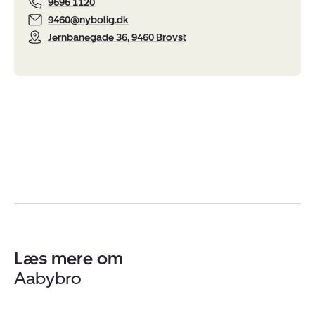
9696 1120
9460@nybolig.dk
Jernbanegade 36, 9460 Brovst
Læs mere om
Aabybro