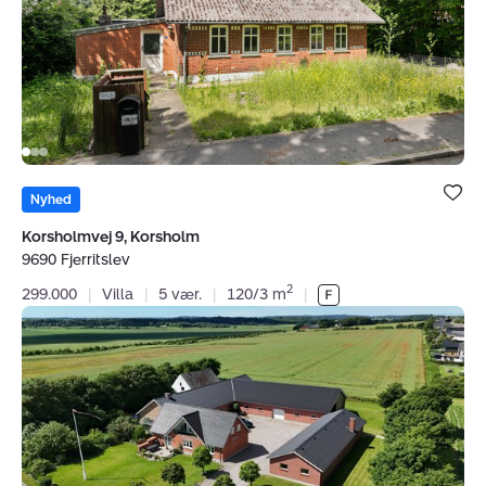
Fjerritslev
Bolig er ge
under dine
Nyhed
favoritter.
Korsholmvej 9, Korsholm
9690 Fjerritslev
2
299.000
|
Villa
|
5 vær.
|
120/3 m
|
Landejendom:
Vesterbjergvej
6,
9460
Brovst