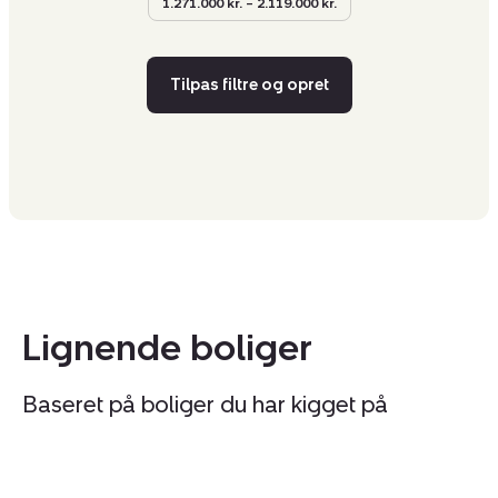
1.271.000 kr. – 2.119.000 kr.
Tilpas filtre og opret
Lignende boliger
Baseret på boliger du har kigget på
Fritidshus:
Fr
Tilmeld åbent hus
lørdag 08. august kl. 11.00 - 15.00
Sletten
O