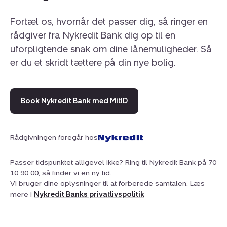
Den overdækkede terrasse giver mulighed for
udendørs ophold uanset vejr, mens den store, velholdte
Fortæl os, hvornår det passer dig, så ringer en
have indbyder til leg, afslapning og hyggelige stunder
rådgiver fra Nykredit Bank dig op til en
med familie og venner. Et praktisk redskabsskur
uforpligtende snak om dine lånemuligheder. Så
supplerer udearealerne, og udsigten over det åbne
landskab skaber en rolig og fri atmosfære. Her får du
er du et skridt tættere på din nye bolig.
både privatliv og masser af plads til udeliv og
ferieaktiviteter.
Attraktiv beliggenhed tæt på strand, skov
Book Nykredit Bank med MitID
og byliv
Fritidshuset ligger i et fredeligt og naturskønt område
Rådgivningen foregår hos
med kun 900 meter til nærmeste badestrand – perfekt
til morgenbad og aftenture langs vandet. Lokale stier
Passer tidspunktet alligevel ikke? Ring til Nykredit Bank på 70
inviterer til gå- og cykelture i det grønne, og Øster
10 90 00, så finder vi en ny tid.
Hurup med butikker, caféer og fritidsfaciliteter ligger
Vi bruger dine oplysninger til at forberede samtalen. Læs
omkring 3 km væk.
mere i
Nykredit Banks privatlivspolitik
Book en fremvisning i dag og oplev dette