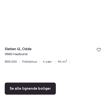
41,
Na
Odde,
37
9560
He
Hadsund
9
H
Sletten 41, Odde
9560 Hadsund
Od
2
895.000
|
Fritidshus
|
4 vær.
|
94 m
|
95
75
Se alle lignende boliger