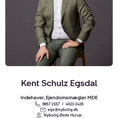
Kopier link
Del via mail
Kent Schulz Egsdal
Indehaver, Ejendomsmægler MDE
9857 1557
4023 3428
egs@nybolig.dk
Nybolig Øster Hurup