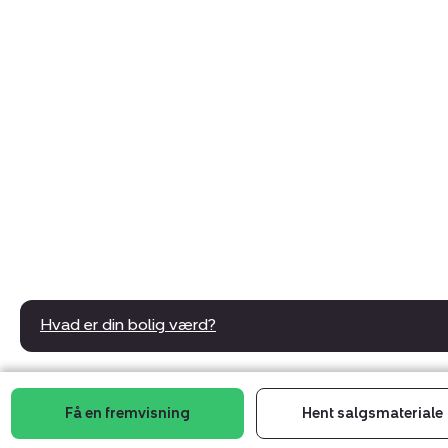
Hvad er din bolig værd?
Få en fremvisning
Hent salgsmateriale