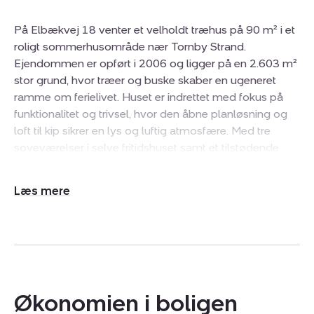
På Elbækvej 18 venter et velholdt træhus på 90 m² i et
roligt sommerhusområde nær Tornby Strand.
Ejendommen er opført i 2006 og ligger på en 2.603 m²
stor grund, hvor træer og buske skaber en ugeneret
ramme om ferielivet. Huset er indrettet med fokus på
funktionalitet og trivsel, hvor den åbne planløsning og
loft til kip sikrer en lys og luftig atmosfære. Med tre
soveværelser i selve fritidshuset samt et tilstødende
anneks med eget toilet, er der rigelig plads til både
familie og overnattende gæster, hvilket gør boligen til
Udvid/skjul
en alsidig base for sommerens ophold. Indenfor mødes
tekst
I af et lyst køkken med hvide elementer, der er i direkte
forbindelse med opholdsstuen. Loftet er ført til kip i
begge rum, hvilket forstærker følelsen af plads, mens
brændeovnen fungerer som et centralt samlingspunkt
på køligere dage. Stuen giver mulighed for både en
Økonomien i boligen
sofaafdeling og en spisestue, hvorfra terrassedørene