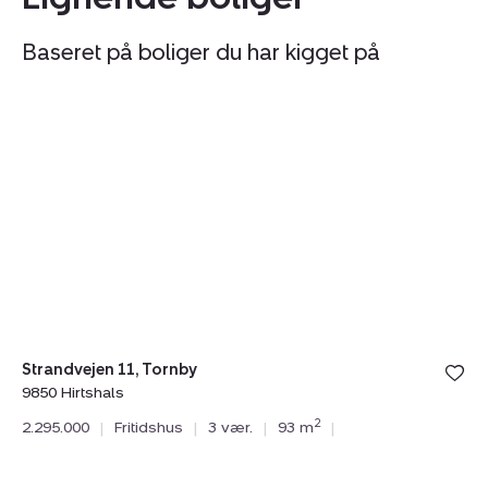
Baseret på boliger du har kigget på
Fritidshus:
Fr
Strandvejen
M
11,
4,
Tornby,
Tv
9850
9
Hirtshals
Bi
Strandvejen 11, Tornby
9850 Hirtshals
Mo
2
2.295.000
|
Fritidshus
|
3 vær.
|
93 m
|
98
1.