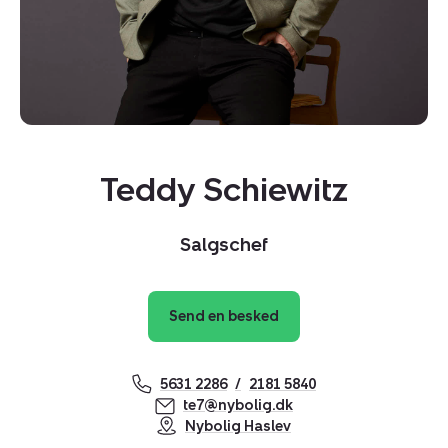
Kopier link
Teddy Schiewitz
Del via mail
Salgschef
Send en besked
5631 2286
2181 5840
te7@nybolig.dk
Nybolig Haslev