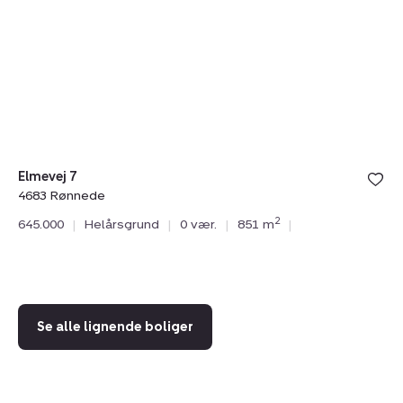
7,
B
4683
4,
Rønnede
4
R
Elmevej 7
4683 Rønnede
Øs
2
645.000
|
Helårsgrund
|
0 vær.
|
851 m
|
46
64
Se alle lignende boliger