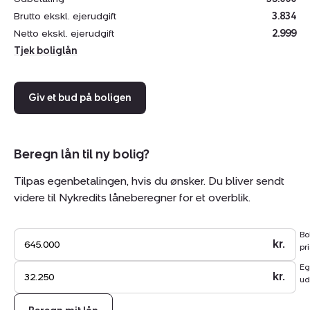
ved Feddet gør beliggenheden til noget helt særligt. Der
Brutto ekskl. ejerudgift
3.834
er yderligere også kun ca. 15 minutters kørsel til
Netto ekskl. ejerudgift
2.999
Næstved, som byder på et væld af specialforretninger,
Tjek boliglån
Næstved Storcenter, Suså og et charmerende og
historisk centrum.
Giv et bud på boligen
Summa summarum: Dejlig grund med super
beliggenhed tæt på dagligdagens behov, natur og
infrastruktur.
Beregn lån til ny bolig?
Jf. lokalplan 1000-44 er bebyggelsesprocenten på 25
Tilpas egenbetalingen, hvis du ønsker. Du bliver sendt
og der må bygges i 1½ plan op til 8,5 meters højde.
videre til Nykredits låneberegner for et overblik.
Det er ikke tilladt at bygge
træhuse.
Bo
kr.
pri
Eg
kr.
ud