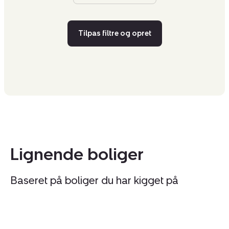
Tilpas filtre og opret
Lignende boliger
Baseret på boliger du har kigget på
Helårsgrund:
He
Elmevej
Øs