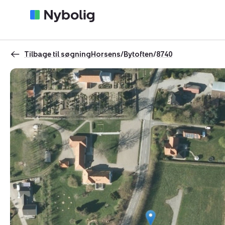
Tilbage til søgning
Horsens
/
Bytoften
/
8740