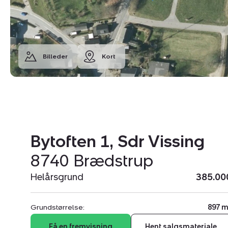
Billeder
Kort
Bytoften 1, Sdr Vissing
8740 Brædstrup
Helårsgrund
385.00
Grundstørrelse:
897 m
Få en fremvisning
Hent salgsmateriale