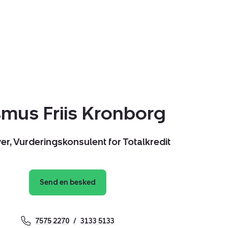
mus Friis Kronborg
er, Vurderingskonsulent for Totalkredit
Send en besked
7575 2270
3133 5133