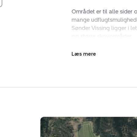
Området er til alle sider 
mange udflugtsmuligheder 
Sønder Vissing ligger i le
og større skovområder.
Fra Sønder Vissing er der
Udvid/skjul
Horsens.
tekst
Udstykningen består af 5 
forbindelse med anlægg
etableret veje og vejbely