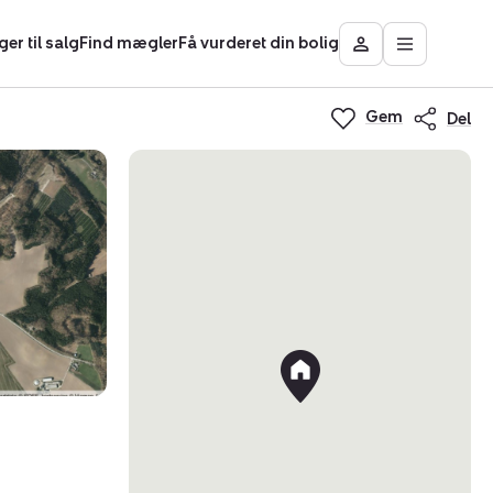
ger til salg
Find mægler
Få vurderet din bolig
Åbn
Besøg
hovedmen
Mit
Nybolig
Gem
Del