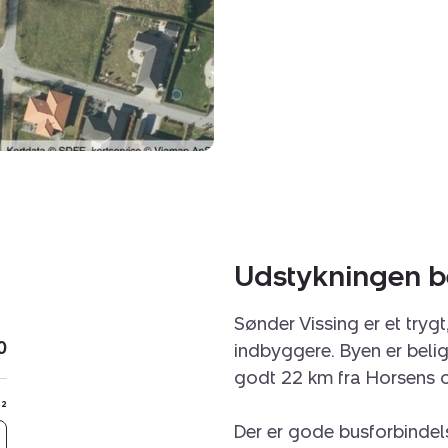
Udstykningen be
Sønder Vissing er et tryg
0
indbyggere. Byen er bel
godt 22 km fra Horsens o
²
Der er gode busforbindels