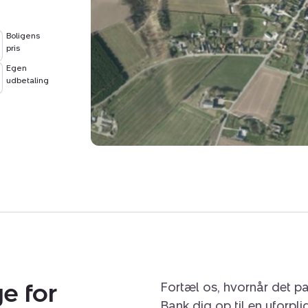
Boligens
pris
Egen
udbetaling
e for
Fortæl os, hvornår det pa
Bank dig op til en uforpl