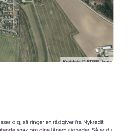
sser dig, så ringer en rådgiver fra Nykredit
igtende snak om dine lånemuligheder. Så er du