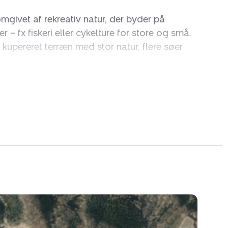
omgivet af rekreativ natur, der byder på
– fx fiskeri eller cykelture for store og små.
t kupereret terræn med stor natur, flere søer
 kun 16 km til motorvejstilkørsel 53 ved
grunde og ligger omtrent midt i landsbyen. I
else af området har Horsens Kommune
sning.