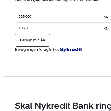
kr.
kr.
Beregn mit lån
Beregningen foregår hos
Skal Nykredit Bank ring