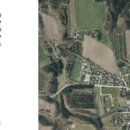
0
7
0
7
1
t