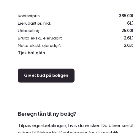
Kontantpris
385.00
Ejerudgift pr. md.
61
Udbetaling
25.00
Brutto ekskl. ejerudgift
2.61
Netto ekskl. ejerudgift
2.03
Tjek boliglån
Giv et bud på boligen
Beregn lån til ny bolig?
Tilpas egenbetalingen, hvis du ønsker. Du bliver send
videre til Nykredits låneberegner for et overblik.