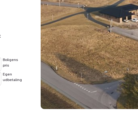
t
Boligens
pris
Egen
udbetaling