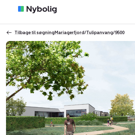
Tilbage til søgning
Mariagerfjord
/
Tulipanvang
/
9500