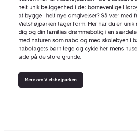
helt unik beliggenhed i det børnevenlige Hørby 
at bygge i helt nye omgivelser? Så vær med f
Vielshøjparken tager form. Her har du en unik
dig og din families drømmebolig i en særdeles
med naturen som nabo og med skolebyen i ba
nabolagets børn lege og cykle her, mens huse
side på de store grunde.
Mere om Vielshøjparken