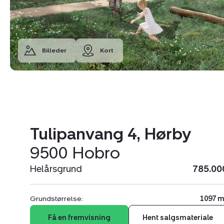
Billeder
Kort
Tulipanvang 4, Hørby
9500 Hobro
Helårsgrund
785.00
Grundstørrelse:
1097 m
Få en fremvisning
Hent salgsmateriale