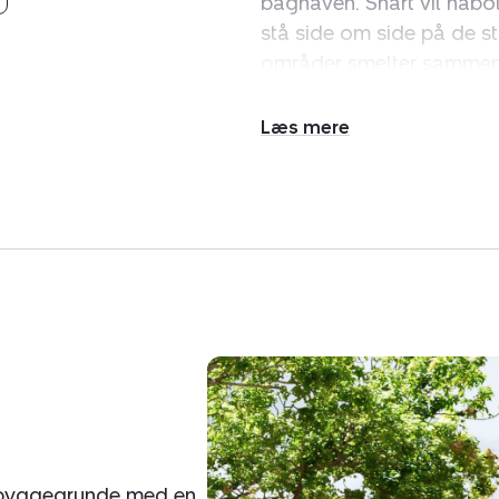
baghaven. Snart vil nabo
stå side om side på de s
områder smelter sammen p
børnefamilier, der får i
sjov og leg. Udstykning
Udvid/skjul
af liv, som i dén grad und
tekst
sted for sine beboere.
Området tilbyder alt en f
kan tilmed glæde sig over
byens mest populære skol
tilbyder området også i
idrætshal. Så vil du dine
oplagte valg. For pendle
interessant da motorvej E
ca. 30 min. til Aalborg, ca
e byggegrunde med en