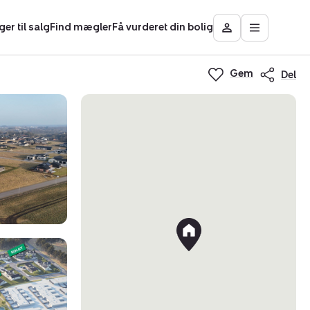
ger til salg
Find mægler
Få vurderet din bolig
Åbn
Besøg
hovedmen
Mit
Nybolig
Gem
Del