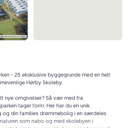
rken - 25 eksklusive byggegrunde med en helt
ørnevenlige Hørby Skoleby.
 helt nye omgivelser? Så vær med fra
parken tager form. Her har du en unik
g og din families drømmebolig i en særdeles
d naturen som nabo og med skolebyen i