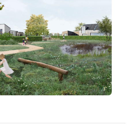
store størrelser på ca. 800 - 1.300
g udstykket.
og sælger har afholdt udgifterne til
og el. Grundene sælges efter "først til mølle"
for området, hvorfor den lokalplanen kan
obro.
tion om Vielshøjparken
ede i dag og hør mere om dine muligheder i