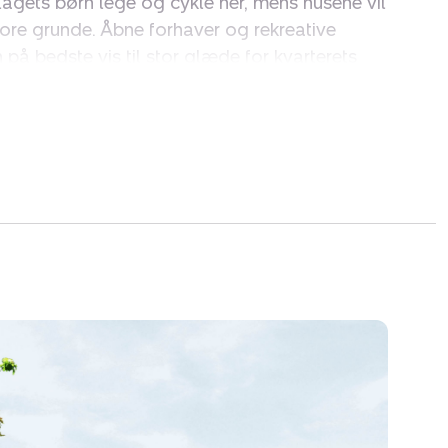
lagets børn lege og cykle her, mens husene vil
tore grunde. Åbne forhaver og rekreative
å bedste vis til stor glæde for kvarterets
deelle rammer for mange eftermiddage med
en får en ganske særlig stemning med summen
erstreger, at Vielshøjparken er et rart og trygt
amilie skal bruge i hverdagen. Børnefamilierne
 den korte gå- og cykelafstand til en af
er, nemlig Rosendalskolen - ud over skole
ndkøbsmulighed, børnehave, vuggestue og
 børn noget godt - så er denne udstykning det
rne er denne beliggenhed også ekstra
45 kan nås på ganske kort tid, hvorfra der er
. 25 min. til Randers og ca. 45 min. til Århus