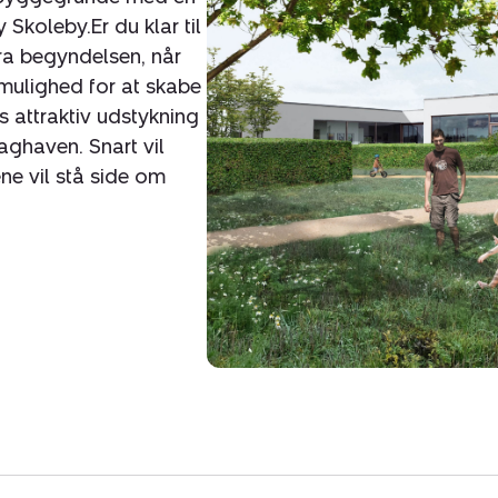
Grundene udbydes i gode 
Skoleby.Er du klar til
kvadratmeter og er færdi
ra begyndelsen, når
 mulighed for at skabe
Grundene er byggemodnet 
 attraktiv udstykning
etablering af vand, kloak 
ghaven. Snart vil
princippet.
ne vil stå side om
Der foreligger lokalplan 
rekvireres hos Nybolig H
Ønsker du mere informa
Så ring til Nybolig aller
Vielshøjparken.