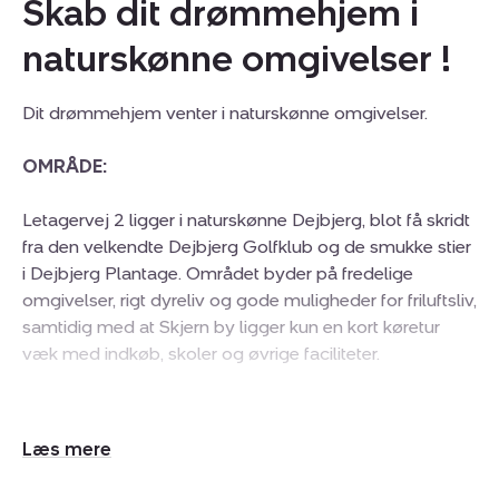
Skab dit drømmehjem i
naturskønne omgivelser !
Dit drømmehjem venter i naturskønne omgivelser.
OMRÅDE:
Letagervej 2 ligger i naturskønne Dejbjerg, blot få skridt
fra den velkendte Dejbjerg Golfklub og de smukke stier
i Dejbjerg Plantage. Området byder på fredelige
omgivelser, rigt dyreliv og gode muligheder for friluftsliv,
samtidig med at Skjern by ligger kun en kort køretur
væk med indkøb, skoler og øvrige faciliteter.
EJENDOMMEN:
Udvid/skjul
Velkommen til denne charmerende landejendom som
tekst
tilbyder en unik mulighed for at skabe et hjem fyldt med