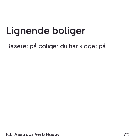
Lignende boliger
Baseret på boliger du har kigget på
Landejendom:
L
K.L.
V
Aastrups
46
Vej
Bo
6,
6
Husby,
Sk
6990
Ulfborg
K.L. Aastrups Vej 6, Husby