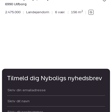
6990 Ulfborg
2
2.475.000
|
Landejendom
|
6 vær.
|
156 m
|
Ve
69
3.
Tilmeld dig Nyboligs nyhedsbrev
Din email:
Dit navn: