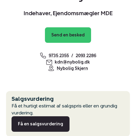
Indehaver, Ejendomsmægler MDE
Send en besked
9735 2355
2093 2286
kdn@nybolig.dk
Nybolig Skjern
Salgsvurdering
Få et hurtigt estimat af salgspris eller en grundig
vurdering.
Få en salgsvurdering