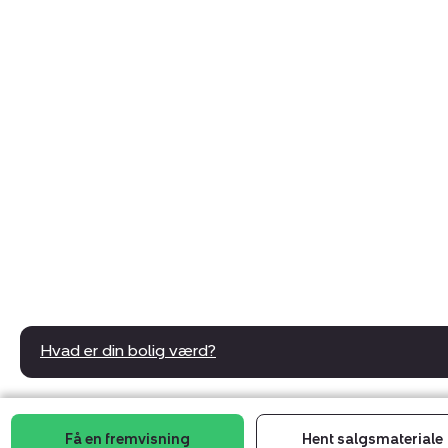
Hvad er din bolig værd?
Få en fremvisning
Hent salgsmateriale