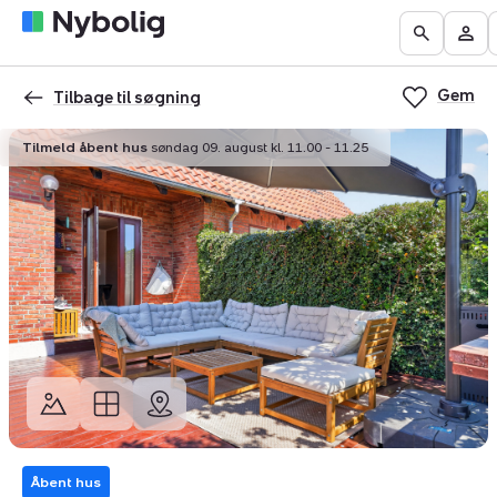
Boliger
Find
Få
Go
Be
til
mægler
vurderet
to
Mit
salg
din
Gem
the
Nyb
Tilbage til søgning
bolig
Search
Tilmeld åbent hus
søndag 09. august kl. 11.00 - 11.25
page
Åbent hus