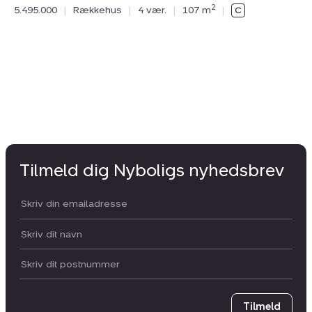
2
5.495.000
|
Rækkehus
|
4 vær.
|
107 m
|
28
5.
Tilmeld dig Nyboligs nyhedsbrev
Din email:
Dit navn:
Postnummer
Tilmeld