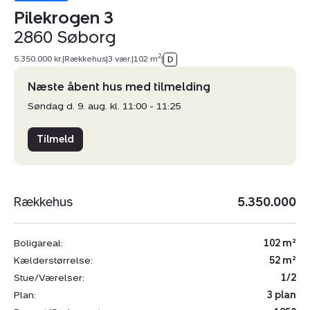
Pilekrogen 3
2860 Søborg
2
5.350.000 kr.
|
Rækkehus
|
3 vær.
|
102 m
|
Næste åbent hus med tilmelding
Søndag d. 9. aug. kl. 11:00 - 11:25
Tilmeld
Rækkehus
5.350.000
Boligareal:
102 m²
Kælderstørrelse:
52 m²
Stue/Værelser:
1/2
Plan:
3 plan