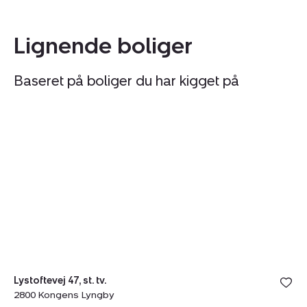
Lignende boliger
Baseret på boliger du har kigget på
Rækkehus:
R
Lystoftevej
M
47,
Al
st.
10
tv.,
2
2800
S
Kongens
Lyngby
Lystoftevej 47, st. tv.
2800 Kongens Lyngby
Ma