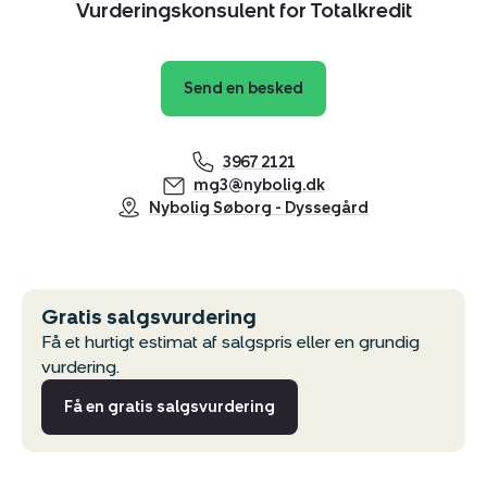
Vurderingskonsulent for Totalkredit
Kopier link
Del via mail
Send en besked
3967 2121
mg3@nybolig.dk
Nybolig Søborg - Dyssegård
Gratis salgsvurdering
Få et hurtigt estimat af salgspris eller en grundig
vurdering.
Få en gratis salgsvurdering