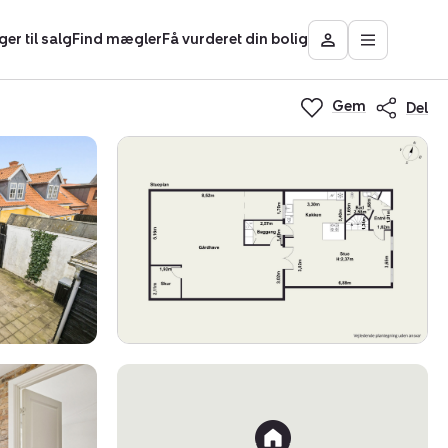
ger til salg
Find mægler
Få vurderet din bolig
Åbn
Besøg
hovedmen
Mit
Nybolig
Gem
Del