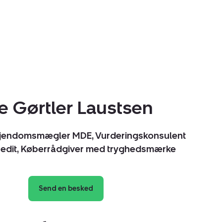
e Gørtler Laustsen
Ejendomsmægler MDE, Vurderingskonsulent
kredit, Køberrådgiver med tryghedsmærke
Send en besked