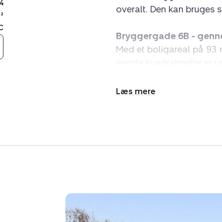
4
overalt. Den kan bruges s
²
C
Bryggergade 6B - genn
Med et boligareal på 93 m
eneste kvadratmeter er ud
hvor stilen er total genne
eksklusivitet, hvilket gør 
Udvid/skjul
klasse for sig og overalt
tekst
ligger over niveau.
Indretning
Ude fra den brostensbelag
indrettet et bryggers me
stort køkken - alrum - stu
noget, som åbner et hus o
gæster, hygge, samvær p