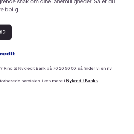
igtende snak om dine lånemuligheder. Så er du
ye bolig.
tID
? Ring til Nykredit Bank på 70 10 90 00, så finder vi en ny
at forberede samtalen. Læs mere i
Nykredit Banks