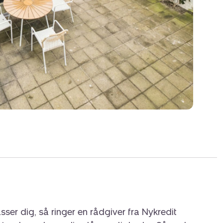
sammenbyggede huse med små baghuse og
ner om en tid, hvor pladsen var trang og
em som arbejde på havnen og fjorden. Her
åafstand til alt det bedste: gågadens
esteder, grønne oaser og selvfølgelig
rand.
sser dig, så ringer en rådgiver fra Nykredit