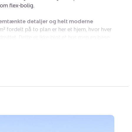
om flex-bolig.
emtænkte detaljer og helt moderne
² fordelt på to plan er her et hjem, hvor hver
nyttet. Dette er ikke blot et hus men en base,
mført. Indretningen er lys, luftig og emmer af
det til den perfekte ramme. Finishen er i en
 mødes du af materialevalg og løsninger, der
te vej træder du ind i en entré. I stueplan er
d udgang til gårdhaven, et badeværelse og et
e i én løsning. Åbne planløsninger er altid
p idet her er plads til både madlavning,
å tværs og meget andet. Dette rum har