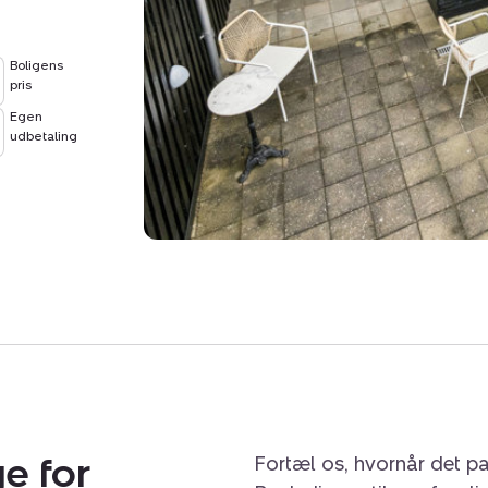
er karakteriseret ved 
gårdhaver, noget som vid
Boligens
boligerne var base for d
pris
bor du med komfortabel g
Egen
butiksliv, hyggelige spis
udbetaling
Limfjordens bølger og st
e for
Fortæl os, hvornår det pa