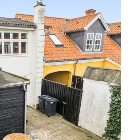
 1. sal er 2 værelser, hvor det ene er indrettet
ndet er værelse med garderobeløsning.
dere - totalrenoveret 2024-25
 dig, der prioriterer kvalitetstid frem for
t hjem, der står snorlige. Tænk dig at bruge
r dig livskvalitet og betyder noget for dig.
n privat, solrig gårdhave, en lille lomme, der
 sydlandsk gårdhave. Heromme er et fristed,
ydes i fulde drag. Når duggen falder, kan
ren tændes, og straks forvandles uderummet
, hvor aftenerne kan nydes i familien og
isk kvarter beliggende tæt på havnen. Kvarteret