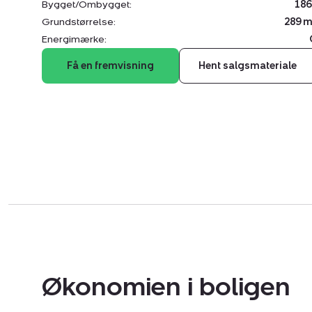
Bygget/Ombygget:
186
Grundstørrelse:
289 m
Energimærke:
Få en fremvisning
Hent salgsmateriale
Økonomien i boligen