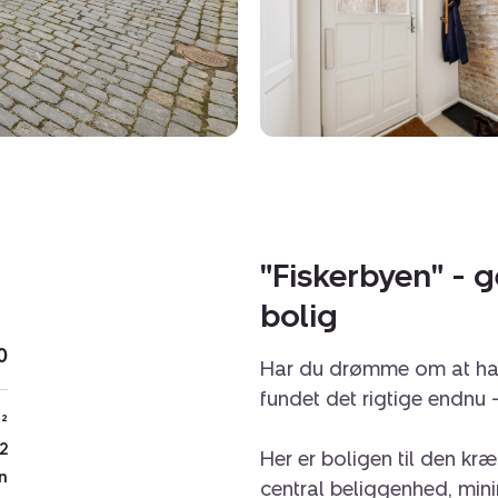
"Fiskerbyen" - 
bolig
0
Har du drømme om at hav
fundet det rigtige endnu -
²
2
Her er boligen til den kr
n
central beliggenhed, mini