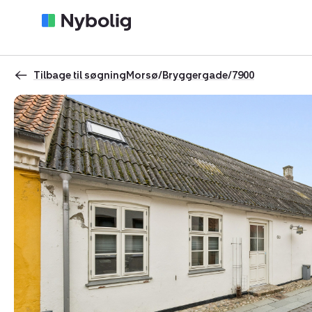
Tilbage til søgning
Morsø
/
Bryggergade
/
7900