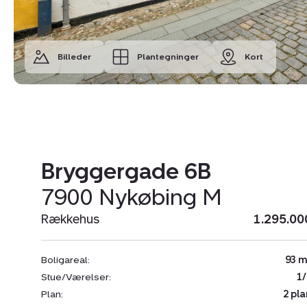
Billeder
Plantegninger
Kort
Bryggergade 6B
7900 Nykøbing M
Rækkehus
1.295.00
Boligareal:
93 m
Stue/Værelser:
1/
Plan:
2 pla