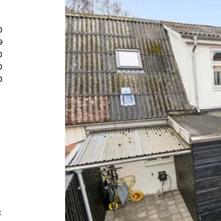
trappe op til sal. Oppe på
til soveværelse og det a
0
En base skabt til livsny
9
Boligen er skræddersyet til
0
vedligeholdelse. Her er e
0
0
din fritid på det, der give
Bag huset åbenbarer sig e
leder tankerne hen på en
hvor de varme dage kan n
grillen og terrassevarme
til en stemningsfuld oase
venners lag.
Området - nærmiljø
t
"Fiskerbyen" er et histor