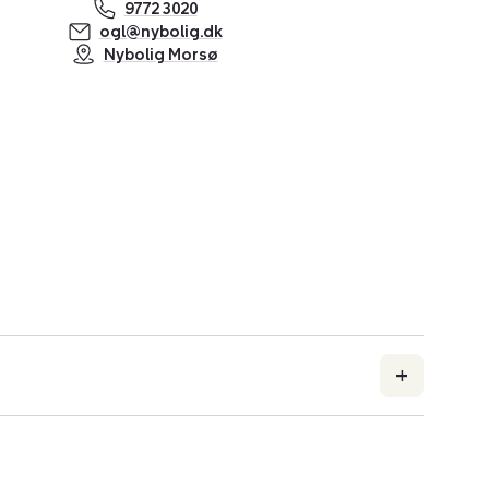
9772 3020
ogl@nybolig.dk
Nybolig Morsø