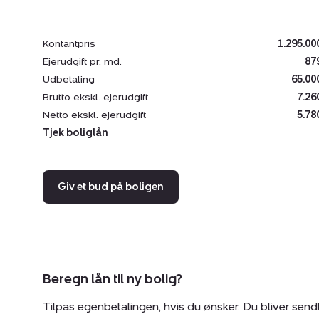
Kontantpris
1.295.00
Ejerudgift pr. md.
87
Udbetaling
65.00
Brutto ekskl. ejerudgift
7.26
Netto ekskl. ejerudgift
5.78
Tjek boliglån
Giv et bud på boligen
Beregn lån til ny bolig?
Tilpas egenbetalingen, hvis du ønsker. Du bliver send