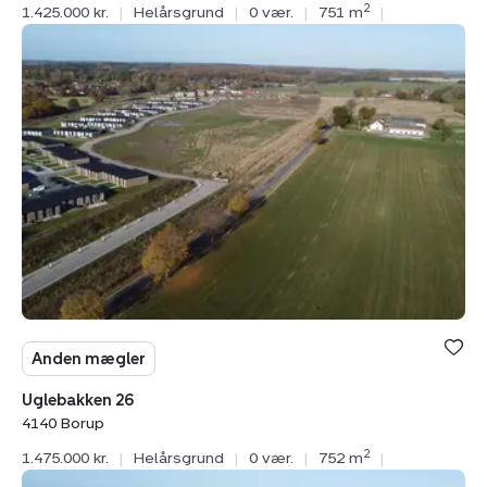
2
1.425.000 kr.
|
Helårsgrund
|
0 vær.
|
751 m
|
Helårsgrund:
Uglebakken
26,
4140
Borup
Anden mægler
Uglebakken 26
4140 Borup
2
1.475.000 kr.
|
Helårsgrund
|
0 vær.
|
752 m
|
Helårsgrund: