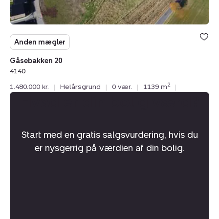
Anden mægler
Gåsebakken 20
4140
2
1.480.000 kr.
|
Helårsgrund
|
0 vær.
|
1139 m
|
Hvad er din bolig værd?
Start med en gratis salgsvurdering, hvis du
er nysgerrig på værdien af din bolig.