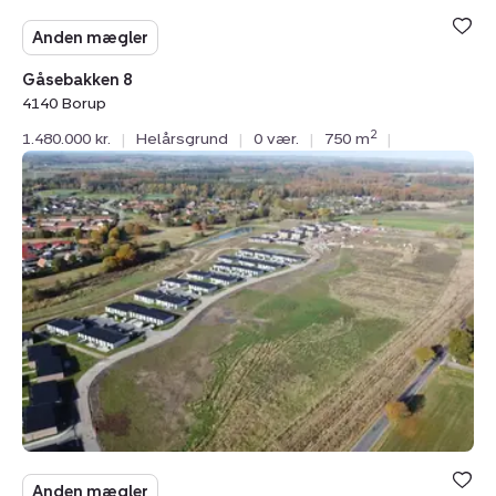
Anden mægler
Gåsebakken 8
4140 Borup
2
1.480.000 kr.
|
Helårsgrund
|
0 vær.
|
750 m
|
Helårsgrund:
Gåsebakken
1,
4140
Borup
Anden mægler