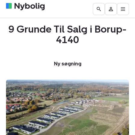
Åbn
Boliger
Find
Få
Go
Besøg
hove
til
mægler
vurderet
to
Mit
salg
din
9 Grunde Til Salg i Borup-
the
Nybolig
bolig
Search
4140
page
Ny søgning
Helårsgrund:
Gåsebakken
7,
4140