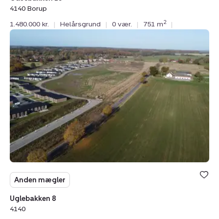
4140 Borup
2
1.480.000 kr.
|
Helårsgrund
|
0 vær.
|
751 m
|
Helårsgrund:
Uglebakken
8,
4140
Anden mægler
Uglebakken 8
4140