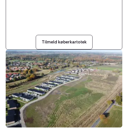
Tilmeld køberkartotek
Helårsgrund:
Gåsebakken
8,
4140
Borup