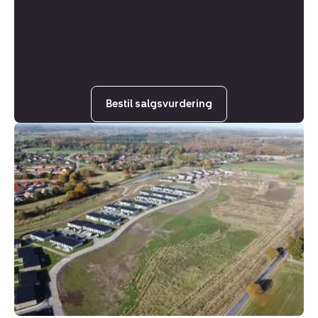
Bestil salgsvurdering
Helårsgrund:
Gåsebakken
17,
4140