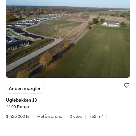
Uglebakken
13,
4140
Borup
Anden mægler
Uglebakken 13
4140 Borup
2
1.425.000 kr.
|
Helårsgrund
|
0 vær.
|
752 m
|