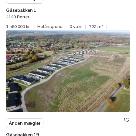
Gåsebakken 1
4140 Borup
2
1.480.000 kr.
|
Helårsgrund
|
0 vær.
|
722 m
|
Helårsgrund:
Gåsebakken
19,
4140
Borup
Anden mægler
Gåsebakken 19