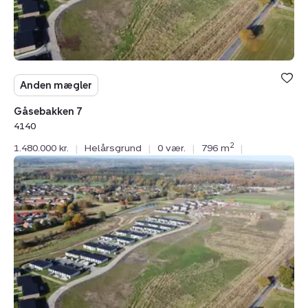
Anden mægler
Gåsebakken 7
4140
2
1.480.000 kr.
|
Helårsgrund
|
0 vær.
|
796 m
|
Helårsgrund:
Gåsebakken
20,
4140