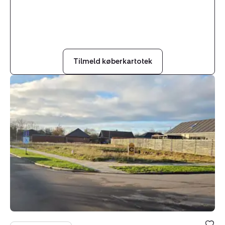
Tilmeld køberkartotek
Helårsgrund:
Holmevej
2,
6700
Esbjerg