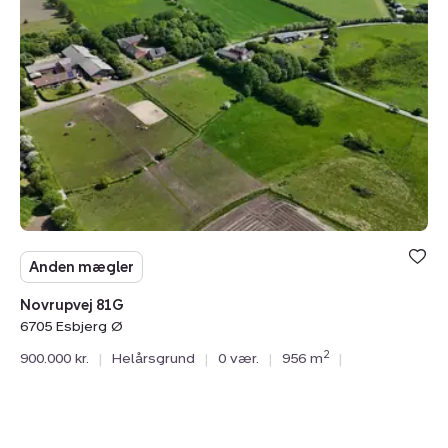
81G,
6705
Esbjerg
Ø
Anden mægler
Novrupvej 81G
6705 Esbjerg Ø
2
900.000 kr.
|
Helårsgrund
|
0 vær.
|
956 m
|