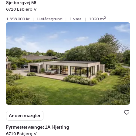
Sjelborgvej 58
6710 Esbjerg V
2
1.398.000 kr.
|
Helårsgrund
|
1 vær.
|
1020 m
|
Helårsgrund:
Fyrmestervænget
1A,
Hjerting,
6710
Esbjerg
V
Anden mægler
Fyrmestervænget 1A, Hjerting
6710 Esbjerg V