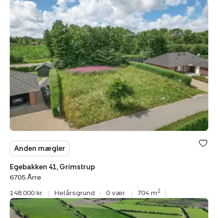
Helårsgrund:
Egebakken
41,
Grimstrup,
6705
Årre
Anden mægler
Egebakken 41, Grimstrup
6705 Årre
2
148.000 kr.
|
Helårsgrund
|
0 vær.
|
704 m
|
Helårsgrund:
Novrupvej