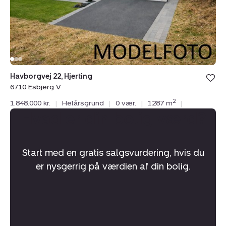
V
Havborgvej 22, Hjerting
6710 Esbjerg V
2
1.848.000 kr.
|
Helårsgrund
|
0 vær.
|
1287 m
|
Hvad er din bolig værd?
Start med en gratis salgsvurdering, hvis du
er nysgerrig på værdien af din bolig.