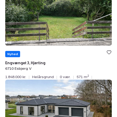
6710
Esbjerg
V
Nyhed
Engvænget 3, Hjerting
6710 Esbjerg V
2
1.848.000 kr.
|
Helårsgrund
|
0 vær.
|
571 m
|
Helårsgrund:
Havborgvej
22,
Hjerting,
6710
Esbjerg