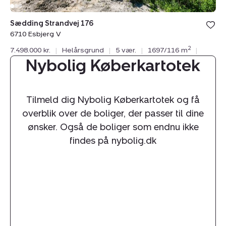
Sædding Strandvej 176
6710 Esbjerg V
2
7.498.000 kr.
|
Helårsgrund
|
5 vær.
|
1697/116 m
|
Nybolig Køberkartotek
Tilmeld dig Nybolig Køberkartotek og få
overblik over de boliger, der passer til dine
ønsker. Også de boliger som endnu ikke
findes på nybolig.dk