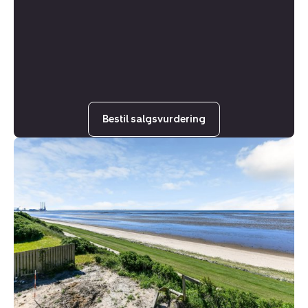
Bestil salgsvurdering
Helårsgrund:
Sædding
Strandvej
176,
6710
Esbjerg
V