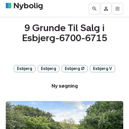
Åbn
Boliger
Find
Få
Go
Besøg
hove
til
mægler
vurderet
to
Mit
salg
din
9 Grunde Til Salg i
the
Nybolig
bolig
Search
Esbjerg-6700-6715
page
Esbjerg
Esbjerg
Esbjerg Ø
Esbjerg V
Ny søgning
Helårsgrund:
Engvænget
3,
Hjerting,