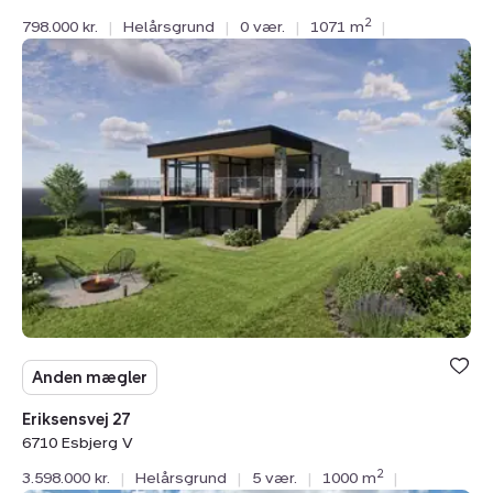
2
798.000 kr.
|
Helårsgrund
|
0 vær.
|
1071 m
|
Helårsgrund:
Eriksensvej
27,
6710
Esbjerg
V
Anden mægler
Eriksensvej 27
6710 Esbjerg V
2
3.598.000 kr.
|
Helårsgrund
|
5 vær.
|
1000 m
|