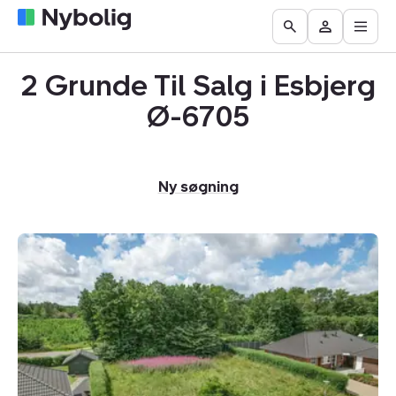
Åbn
Boliger
Find
Få
Go
Besøg
hove
til
mægler
vurderet
to
Mit
salg
din
2 Grunde Til Salg i Esbjerg
the
Nybolig
bolig
Search
Ø-6705
page
Ny søgning
Helårsgrund:
Egebakken
41,
Grimstrup,
6705
Årre