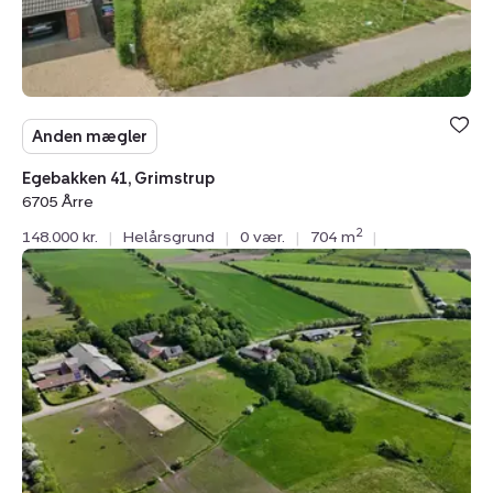
Anden mægler
Egebakken 41, Grimstrup
6705 Årre
2
148.000 kr.
|
Helårsgrund
|
0 vær.
|
704 m
|
Helårsgrund:
Novrupvej
81G,
6705
Esbjerg
Ø