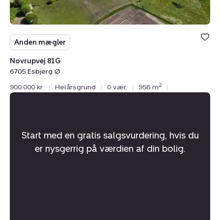
Anden mægler
Novrupvej 81G
6705 Esbjerg Ø
2
900.000 kr.
|
Helårsgrund
|
0 vær.
|
956 m
|
Hvad er din bolig værd?
Start med en gratis salgsvurdering, hvis du
er nysgerrig på værdien af din bolig.