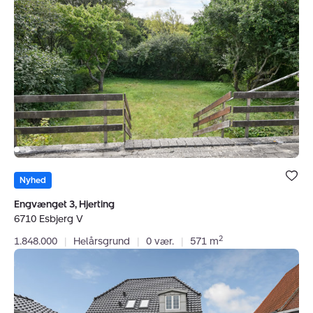
3,
Hjerting,
6710
Esbjerg
V
Bolig er ge
under dine
Nyhed
favoritter.
Engvænget 3, Hjerting
6710 Esbjerg V
2
1.848.000
|
Helårsgrund
|
0 vær.
|
571 m
Villa:
Rolfsgade
137,
6700