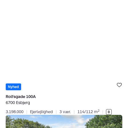
Bolig er ge
under dine
Nyhed
favoritter.
Rolfsgade 100A
6700 Esbjerg
2
3.198.000
|
Ejerlejlighed
|
3 vær.
|
114/112 m
|
Helårsgrund:
Engvænget