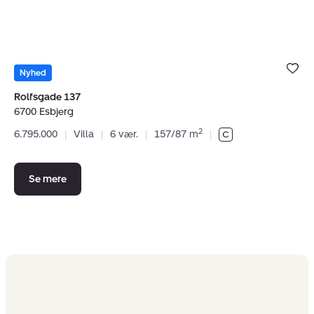
Bolig er ge
under dine
Nyhed
favoritter.
Rolfsgade 137
6700 Esbjerg
2
6.795.000
|
Villa
|
6 vær.
|
157/87 m
|
Se mere