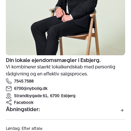
Din lokale ejendomsmægler i Esbjerg.
Indehavere
Vi kombinerer stærkt lokalkendskab med personlig
af
rådgivning og en effektiv salgsproces.
ejendomsmægler
7545 7588
Nybolig
Rekrea
6700@nybolig.dk
–
Strandbygade 61
,
6700
Esbjerg
Esbjerg
Facebook
Åbningstider:
Lørdag: Efter aftale