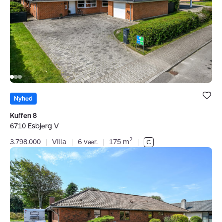
Esbjerg
V
Bolig er ge
under dine
Nyhed
favoritter.
Kuffen 8
6710 Esbjerg V
2
3.798.000
|
Villa
|
6 vær.
|
175 m
|
Villa:
Åtoften
57,
6710
Esbjerg
V