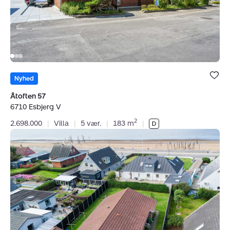
Bolig er ge
under dine
Nyhed
favoritter.
Åtoften 57
6710 Esbjerg V
2
2.698.000
|
Villa
|
5 vær.
|
183 m
|
Villa:
Vestervænget
12,
Hjerting,
6710
Esbjerg
V