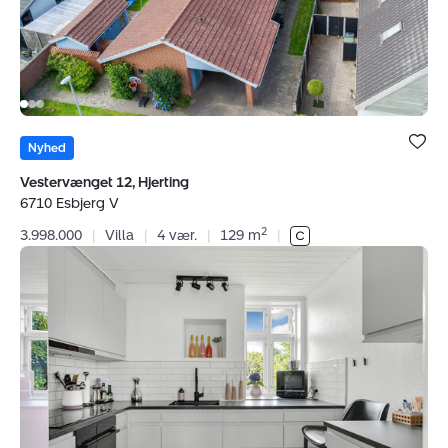
Bolig er ge
under dine
Nyhed
favoritter.
Vestervænget 12, Hjerting
6710 Esbjerg V
2
3.998.000
|
Villa
|
4 vær.
|
129 m
|
Villalejlighed:
Strandby
Kirkevej
256,
1.,
6700
Esbjerg