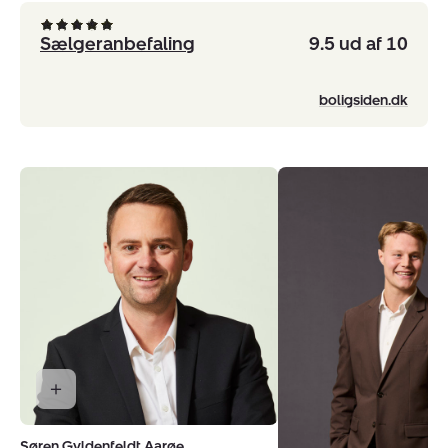
Sælgeranbefaling
9.5 ud af 10
boligsiden.dk
Søren Gyldenfeldt Aarøe