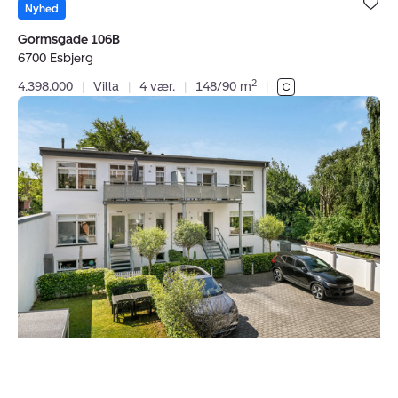
under dine
Nyhed
favoritter.
Gormsgade 106B
6700 Esbjerg
2
4.398.000
|
Villa
|
4 vær.
|
148/90 m
|
Ejerlejlighed:
Rolfsgade
100A,
6700
Esbjerg