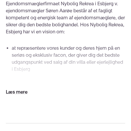
Ejendomsmæglerfirmaet Nybolig Rekrea i Esbjerg v.
ejendomsmægler Søren Aarøe består af et fagligt
kompetent og energisk team af ejendomsmæglere, der
sikrer dig den bedste bolighandel. Hos Nybolig Rekrea,
Esbjerg har vi en vision om:
at repræsentere vores kunder og deres hjem på en
seriøs og eksklusiv facon, der giver dig det bedste
udgangspunkt ved salg af din villa eller ejerlejlighed
i Esbjerg
Forretningen
Udvid/skjul
Ved vores forretning i Strandbygade i Esbjerg har vi
tekst
gode parkeringsforhold. Lokalerne er indrettet i lyse og
venlige farver og danner dermed behagelige rammer
om såvel salgsudstilling som arbejdsplads. Vores
udstilling kan både ses udvendig og indvendig.