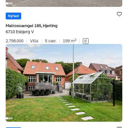
Bolig er ge
under dine
Nyhed
favoritter.
Matrosvænget 185, Hjerting
6710 Esbjerg V
2
2.798.000
|
Villa
|
5 vær.
|
159 m
|
Villa:
Gormsgade
106B,
6700
Esbjerg
Bolig er ge