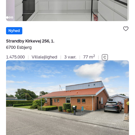
Bolig er ge
under dine
Nyhed
favoritter.
Strandby Kirkevej 256, 1.
6700 Esbjerg
2
1.475.000
|
Villalejlighed
|
3 vær.
|
77 m
|
Villa:
Matrosvænget
185,
Hjerting,
6710
Esbjerg
V