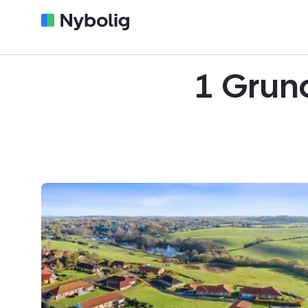
1 Grund
Helårsgrund:
Gammeldam
59,
6430
Nordborg