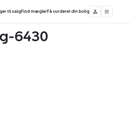
ger til salg
Find mægler
Få vurderet din bolig
Åbn
Besøg
hovedmen
Mit
Nybolig
org-6430