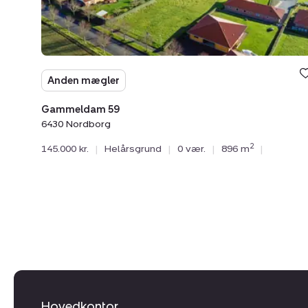
Anden mægler
Gammeldam 59
6430 Nordborg
2
145.000 kr.
|
Helårsgrund
|
0 vær.
|
896 m
|
Hovedkontor