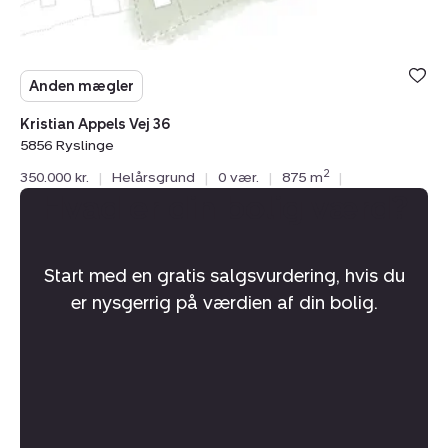
Anden mægler
Kristian Appels Vej 36
5856 Ryslinge
2
350.000 kr.
|
Helårsgrund
|
0 vær.
|
875 m
|
Hvad er din bolig værd?
Start med en gratis salgsvurdering, hvis du
er nysgerrig på værdien af din bolig.