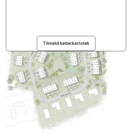
Tilmeld køberkartotek
Helårsgrund:
Kristian
Appels
Vej
38,
5856
Ryslinge