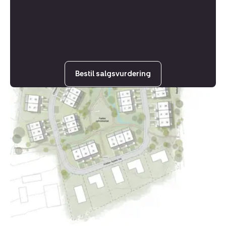
Bestil salgsvurdering
Helårsgrund:
Kristian
Appels
Vej
34,
5856
Ryslinge