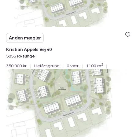
Anden mægler
Kristian Appels Vej 40
5856 Ryslinge
2
350.000 kr.
|
Helårsgrund
|
0 vær.
|
1100 m
|
Helårsgrund:
Kristian
Appels
Vej
36,
5856
Ryslinge