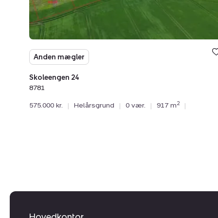
Anden mægler
Skoleengen 24
8781
2
575.000 kr.
|
Helårsgrund
|
0 vær.
|
917 m
|
Hovedkontor