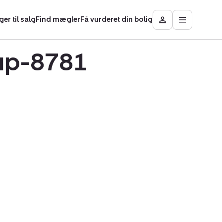
ger til salg
Find mægler
Få vurderet din bolig
Åbn
Besøg
hovedmen
Mit
Nybolig
rup-8781