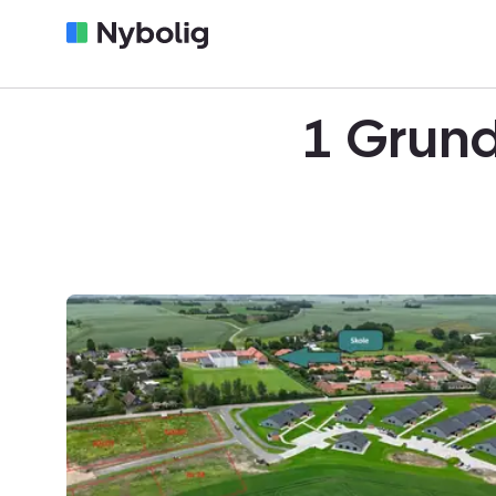
1 Grund
Helårsgrund:
Skoleengen
24,
8781