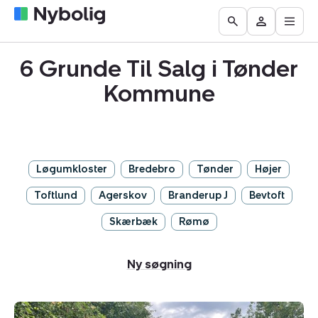
Åbn
Boliger
Find
Få
Go
Besøg
hove
til
mægler
vurderet
to
Mit
salg
din
6 Grunde Til Salg i Tønder
the
Nybolig
bolig
Search
Kommune
page
Løgumkloster
Bredebro
Tønder
Højer
Toftlund
Agerskov
Branderup J
Bevtoft
Skærbæk
Rømø
Ny søgning
Helårsgrund: