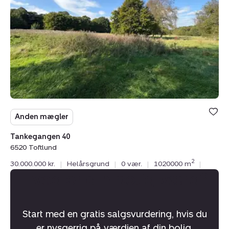
6520
Toftlund
Anden mægler
Tankegangen 40
6520 Toftlund
2
30.000.000 kr.
|
Helårsgrund
|
0 vær.
|
1020000 m
|
Hvad er din bolig værd?
Start med en gratis salgsvurdering, hvis du
er nysgerrig på værdien af din bolig.