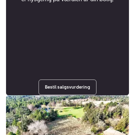
Bestil salgsvurdering
Helårsgrund:
Gl.
Skolevej
16,
Kongsmark,