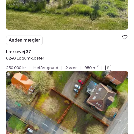
Anden mægler
Lærkevej 37
6240 Løgumkloster
2
250.000 kr.
|
Helårsgrund
|
2 vær.
|
980 m
|
Helårsgrund:
Ribelandevej
35,
6270
Tønder