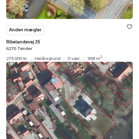
Anden mægler
Ribelandevej 35
6270 Tønder
2
275.000 kr.
|
Helårsgrund
|
0 vær.
|
958 m
|
Helårsgrund:
Vidågade
47,
6270
Tønder