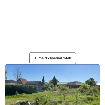
Tilmeld køberkartotek
Helårsgrund:
Lærkevej
37,
6240
Løgumkloster