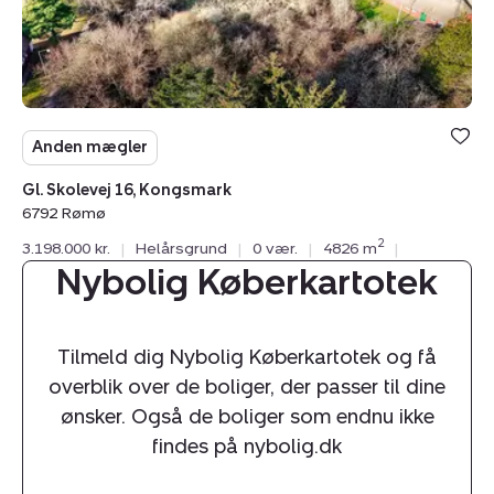
6792
Rømø
Anden mægler
Gl. Skolevej 16, Kongsmark
6792 Rømø
2
3.198.000 kr.
|
Helårsgrund
|
0 vær.
|
4826 m
|
Nybolig Køberkartotek
Tilmeld dig Nybolig Køberkartotek og få
overblik over de boliger, der passer til dine
ønsker. Også de boliger som endnu ikke
findes på nybolig.dk