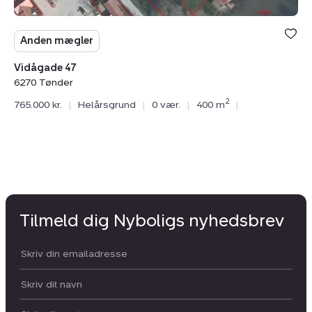
Anden mægler
Vidågade 47
6270 Tønder
2
765.000 kr.
|
Helårsgrund
|
0 vær.
|
400 m
|
Tilmeld dig Nyboligs nyhedsbrev
Din email:
Dit navn: