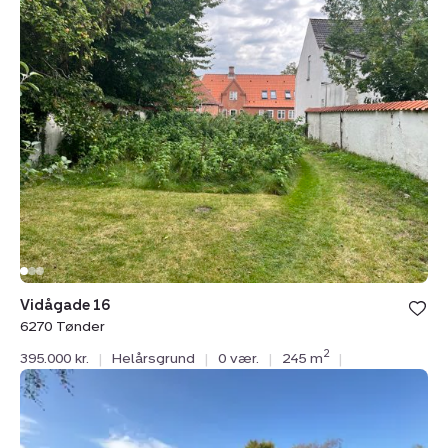
Vidågade
16,
6270
Tønder
Vidågade 16
6270 Tønder
2
395.000 kr.
|
Helårsgrund
|
0 vær.
|
245 m
|
Helårsgrund:
Tankegangen
40,