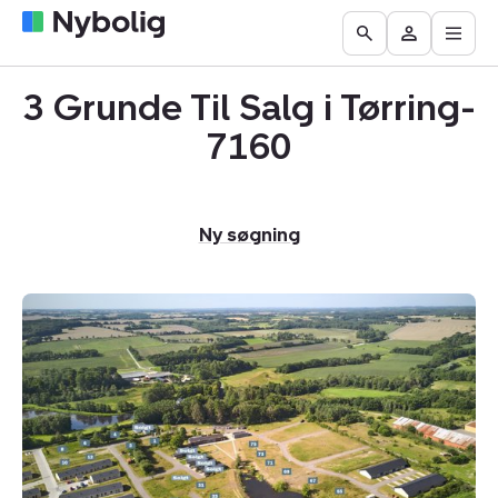
Åbn
Boliger
Find
Få
Go
Besøg
hove
til
mægler
vurderet
to
Mit
salg
din
3 Grunde Til Salg i Tørring-
the
Nybolig
bolig
Search
7160
page
Ny søgning
Helårsgrund:
Gudenåparken
71,
7160
Tørring