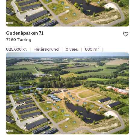
Gudenåparken 71
7160 Tørring
2
825.000 kr.
|
Helårsgrund
|
0 vær.
|
800 m
|
Helårsgrund:
Gudenåparken
31,
7160
Tørring