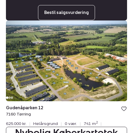
Bestil salgsvurdering
Helårsgrund:
Gudenåparken
12,
7160
Tørring
Gudenåparken 12
7160 Tørring
2
625.000 kr.
|
Helårsgrund
|
0 vær.
|
741 m
|
Nybolig Køberkartotek