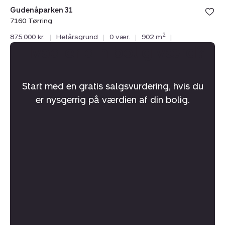
Gudenåparken 31
7160 Tørring
2
875.000 kr.
|
Helårsgrund
|
0 vær.
|
902 m
|
Hvad er din bolig værd?
Start med en gratis salgsvurdering, hvis du
er nysgerrig på værdien af din bolig.