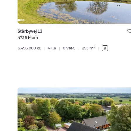
Stårbyvej 13
4735 Mern
2
6.495.000 kr.
|
Villa
|
8 vær.
|
253 m
|
Villa:
Ørslevvej
241,
4735
Mern