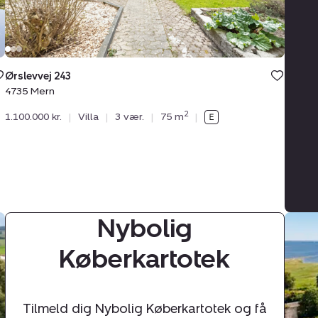
Ørslevvej 243
4735 Mern
2
1.100.000 kr.
|
Villa
|
3 vær.
|
75 m
|
Nybolig
Villa:
Popp
Køberkartotek
8,
Kindv
4735
Mern
Tilmeld dig Nybolig Køberkartotek og få