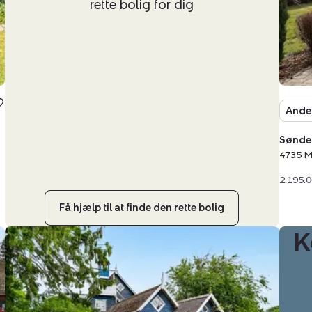
rette bolig for dig
Ande
Sønder
4735 M
2.195.0
Få hjælp til at finde den rette bolig
K
Villa:
Nordvej
13,
Sandvig,
4735