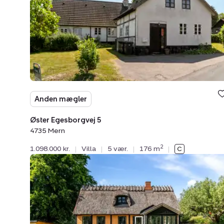
4735
Mern
Anden mægler
Øster Egesborgvej 5
4735 Mern
2
1.098.000 kr.
|
Villa
|
5 vær.
|
176 m
|
Villa:
Ballevej
23,
4735
Mern