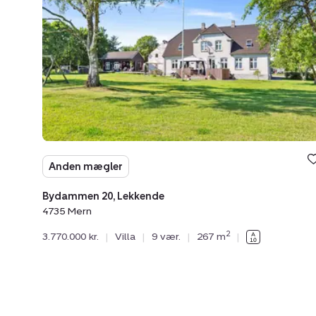
Lekkende,
4735
Mern
Anden mægler
Bydammen 20, Lekkende
4735 Mern
2
3.770.000 kr.
|
Villa
|
9 vær.
|
267 m
|