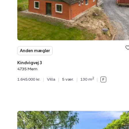
Anden mægler
Kindvigvej 3
4735 Mern
2
1.645.000 kr.
|
Villa
|
5 vær.
|
130 m
|
Villa:
Bydammen
20,