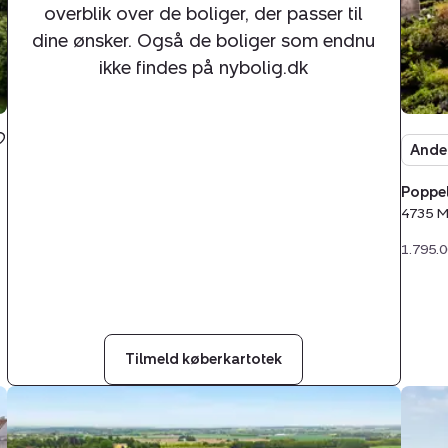
overblik over de boliger, der passer til
dine ønsker. Også de boliger som endnu
ikke findes på nybolig.dk
Ande
Poppel
4735 M
1.795.0
Tilmeld køberkartotek
Villa:
Villa:
Bydammen
Møll
18,
5,