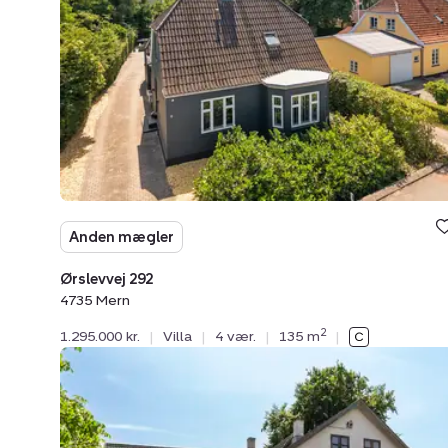
4735
Mern
Anden mægler
Ørslevvej 292
4735 Mern
2
1.295.000 kr.
|
Villa
|
4 vær.
|
135 m
|
Villa:
Øster
Egesborgvej
5,