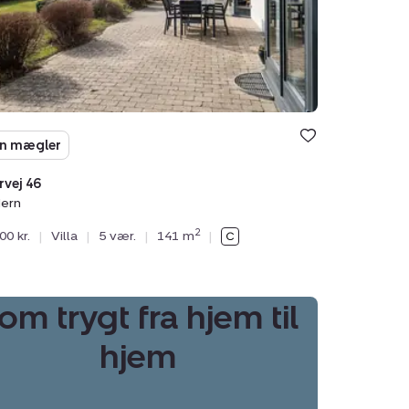
n mægler
vej 46
ern
2
00 kr.
|
Villa
|
5 vær.
|
141 m
|
om trygt fra hjem til
hjem