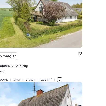
rup,
n mægler
akken 5, Tolstrup
ern
2
00 kr.
|
Villa
|
6 vær.
|
235 m
|
endalsvej