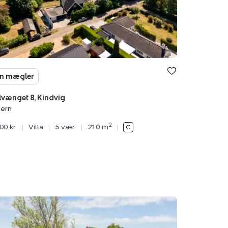
n mægler
vænget 8, Kindvig
ern
2
00 kr.
|
Villa
|
5 vær.
|
210 m
|
ebakken