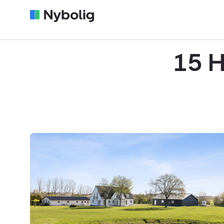
15 H
Villa:
Stårbyvej
13,
4735
Mern