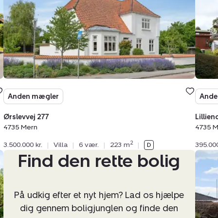
Mern
Mern
Anden mægler
Ande
Ørslevvej 277
Lillien
4735 Mern
4735 M
2
3.500.000 kr.
|
Villa
|
6 vær.
|
223 m
|
395.000
Find den rette bolig
Villa:
Sønd
46,
4735
På udkig efter et nyt hjem? Lad os hjælpe
Mern
dig gennem boligjunglen og finde den