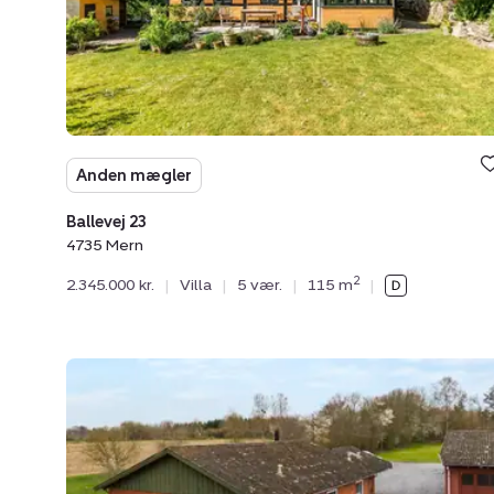
Anden mægler
Ballevej 23
4735 Mern
2
2.345.000 kr.
|
Villa
|
5 vær.
|
115 m
|
Villa:
Kindvigvej
3,
4735
Mern