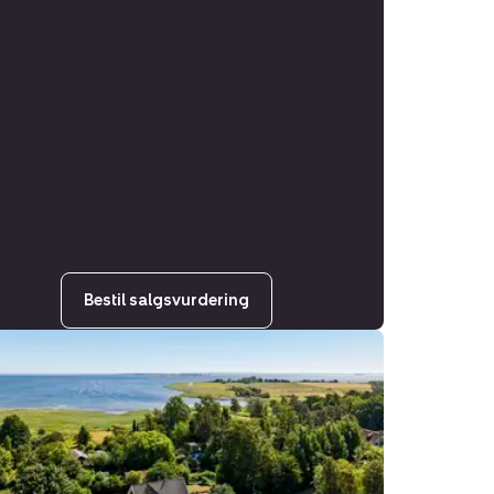
Bestil salgsvurdering
elvænget
ig,