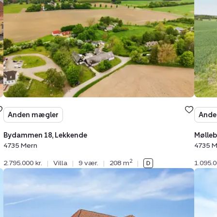
Lekkende,
Tolst
4735
4735
Mern
Mern
Anden mægler
Ande
Bydammen 18, Lekkende
Mølleb
4735 Mern
4735 M
2
2.795.000 kr.
|
Villa
|
9 vær.
|
208 m
|
1.095.0
Villa:
Villa:
Ørslevvej
Lilli
277,
20,
4735
4735