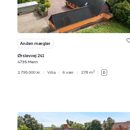
Anden mægler
Ørslevvej 241
4735 Mern
2
2.795.000 kr.
|
Villa
|
6 vær.
|
278 m
|
Villa:
Ørslevvej
292,