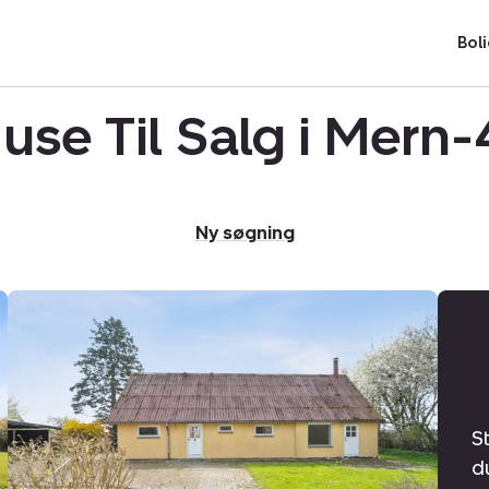
Boli
use Til Salg i Mern
Ny søgning
Villa:
Ørslevvej
243,
4735
Mern
S
d