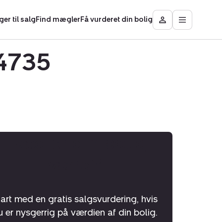
ger til salg
Find mægler
Få vurderet din bolig
Åbn
Besøg
hovedmen
Mit
Nybolig
-4735
Hvad er din bolig
værd?
tart med en gratis salgsvurdering, hvis
u er nysgerrig på værdien af din bolig.