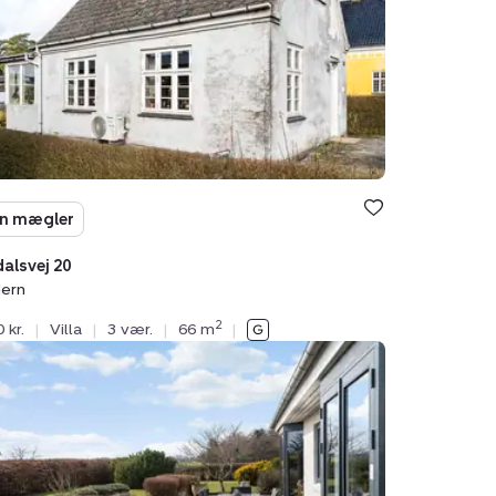
n mægler
dalsvej 20
ern
2
 kr.
|
Villa
|
3 vær.
|
66 m
|
ervej