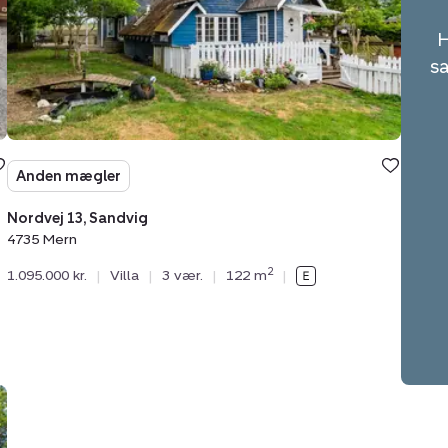
Mern
H
sa
Anden mægler
Nordvej 13, Sandvig
4735 Mern
2
1.095.000 kr.
|
Villa
|
3 vær.
|
122 m
|