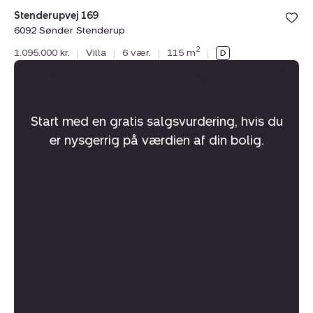
Stenderupvej 169
6092 Sønder Stenderup
2
1.095.000 kr.
|
Villa
|
6 vær.
|
115 m
|
Hvad er din bolig værd?
Start med en gratis salgsvurdering, hvis du
er nysgerrig på værdien af din bolig.