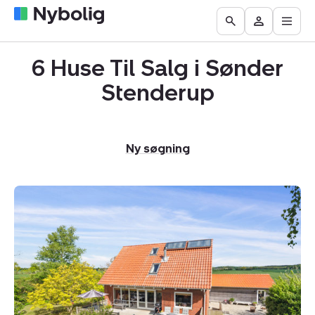
Åbn
Boliger
Find
Få
Go
Besøg
hove
til
mægler
vurderet
to
Mit
salg
din
6 Huse Til Salg i Sønder
the
Nybolig
bolig
Search
Stenderup
page
Ny søgning
Villa:
Mørkholtvej
2,
6092
Sønder
Stenderup