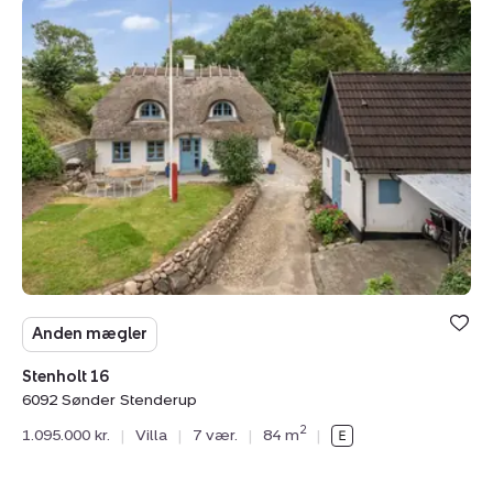
Villa:
Stenholt
16,
6092
Sønder
Stenderup
Anden mægler
Stenholt 16
6092 Sønder Stenderup
2
1.095.000 kr.
|
Villa
|
7 vær.
|
84 m
|