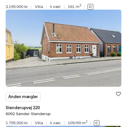
2
2.195.000 kr.
|
Villa
|
4 vær.
|
161 m
|
Villa:
Stenderupvej
220,
6092
Sønder
Stenderup
Anden mægler
Stenderupvej 220
6092 Sønder Stenderup
2
1.795.000 kr.
|
Villa
|
4 vær.
|
105/69 m
|