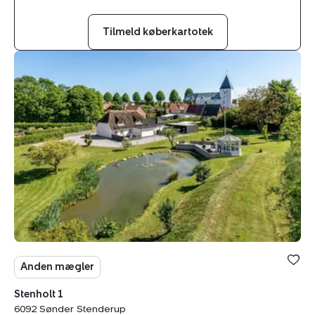
Tilmeld køberkartotek
Villa:
Stenholt
1,
6092
Sønder
Stenderup
Anden mægler
Stenholt 1
6092 Sønder Stenderup