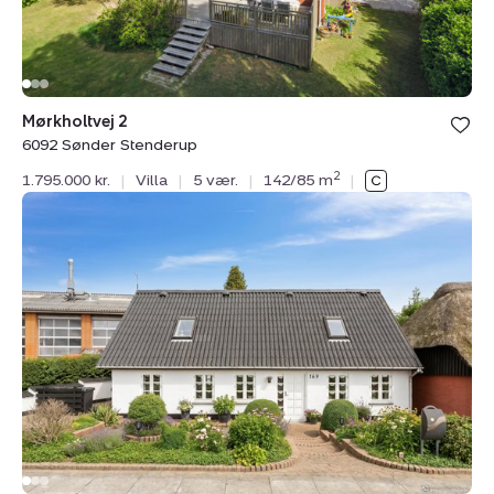
Mørkholtvej 2
6092 Sønder Stenderup
2
1.795.000 kr.
|
Villa
|
5 vær.
|
142/85 m
|
Villa:
Stenderupvej
169,
6092
Sønder
Stenderup