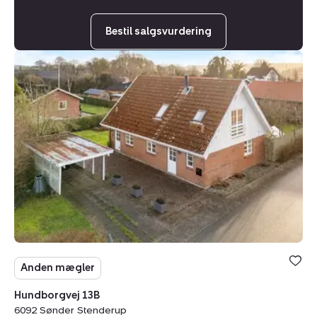
Bestil salgsvurdering
Villa:
Hundborgvej
13B,
6092
Sønder
Stenderup
Anden mægler
Hundborgvej 13B
6092 Sønder Stenderup