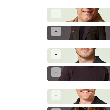
Kolding
Glenn Gadegaard
Indehaver og Ejendomsmægler MDE
Jane Roager Andersen
Ejendomsmægler MDE og Køberrådgi
Jonas Svalastog
Salg og Vurdering
Jonas Duus Nicolajsen
Salg og Vurdering
Lars Christian Gade Skaarup
Salg og Vurdering