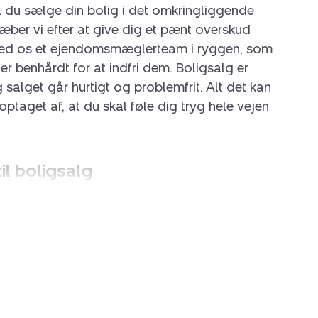
al du sælge din bolig i det omkringliggende
ber vi efter at give dig et pænt overskud
u med os et ejendomsmæglerteam i ryggen, som
r benhårdt for at indfri dem. Boligsalg er
 salget går hurtigt og problemfrit. Alt det kan
optaget af, at du skal føle dig tryg hele vejen
il boligsalg
or beslutning, og hos Nybolig Kolding er vi
gennem hele processen. Selve processen ved
ghed eller lignende skal naturligvis være så nemt
 følger vi altid faste procedurer i forbindelse
ægge en individuel handlingsplan og tildele
er dig tæt i hele processen.