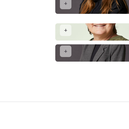
Lisbeth Møller Olsen
Salgskoordinator og Ejendomsmægl
Henny Lund Hansen
Salgskoordinator
Freja Biering Schmidt
Markedsføringsansvarlig og SoMe-ans