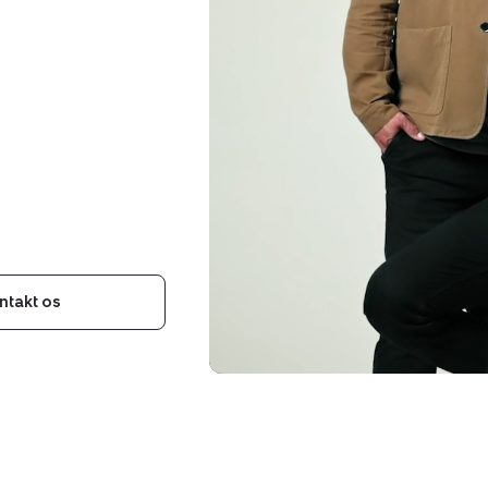
ntakt os
Indehavere
af
ejendomsmægler
Nybolig