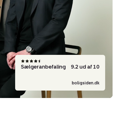
Sælgeranbefaling
9.2 ud af 10
boligsiden.dk