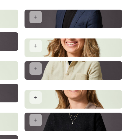
Søren Brink
Indehaver og Ejendomsmægler MDE
Lise Christine Schultz
ver
Ejendomsmægler MDE og Køberrådgiver
Hans Henrik Lauritsen
Ejendomsmægler MDE og Valuar
Theresa Gammelgaard
Salg og Vurdering
Liselotte Schultz Gadegaard
Salgskoordinator