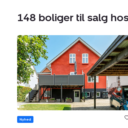
148 boliger til salg ho
Villa:
Piledamsvej
30,
6000
Kolding
Bolig e
under
Nyhed
favori