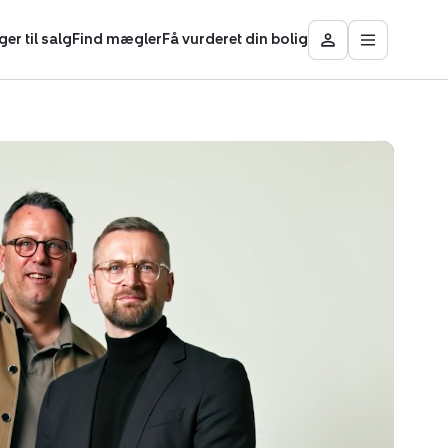
ger til salg
Find mægler
Få vurderet din bolig
Åbn
Besøg
hovedmen
Mit
Nybolig