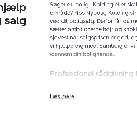
 hjælp
Søger du bolig i Kolding eller sk
område? Hos Nybolig Kolding stræ
 salg
ved dit boligsalg. Derfor får d
sætter ambitionerne højt og knokle
sjovest når salgsprisen er god, og
vi hjælpe dig med. Samtidig er vi 
igennem din bolighandel.
Professionel rådgivning t
At sælge sin bolig kan være en st
optaget af at hjælpe dig trygt i
Udvid/skjul
tekst
salg af ejerbolig, villa, ejerlejli
og overskueligt som muligt. Derfor
med boligsalg: Vi sørger for at l
dig en personlig mægler, som følg