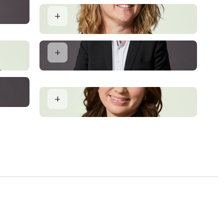
Pia Marie Nielsen
er MDE
Salgskoordinator
Lars P. Henriksen
Ejendomsmægler MDE og Køberrådgiver
Cathrine Michulec Nørup
varlig
Vurderingskonsulent for Totalkredit