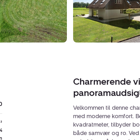
Charmerende vil
panoramaudsigt
0
Velkommen til denne char
med moderne komfort. Be
²
kvadratmeter, tilbyder bo
4
både samvær og ro. Ved 
n