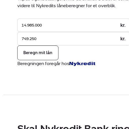
videre til Nykredits låneberegner for et overblik.
kr.
kr.
Beregn mit lån
Beregningen foregår hos
Skal Nykredit Bank ring