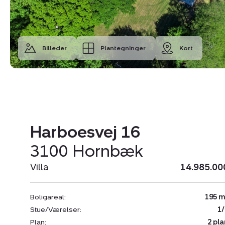
Billeder
Plantegninger
Kort
Harboesvej 16
3100 Hornbæk
Villa
14.985.00
Boligareal:
195 m
Stue/Værelser:
1/
Plan:
2 pla