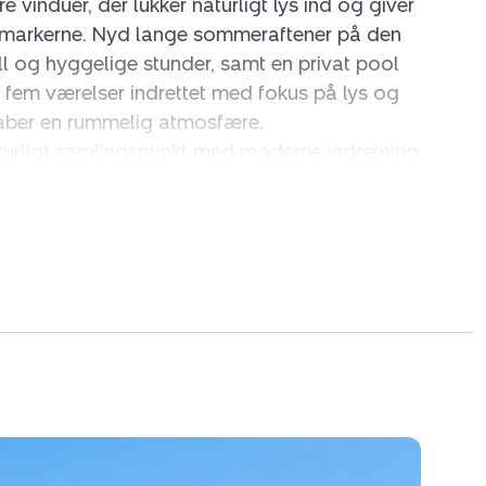
induer, der lukker naturligt lys ind og giver
r markerne. Nyd lange sommeraftener på den
grill og hyggelige stunder, samt en privat pool
ar fem værelser indrettet med fokus på lys og
skaber en rummelig atmosfære.
turligt samlingspunkt med moderne indretning
tuen, perfekt til madlavning og samtaler.
et med enkle linjer og moderne faciliteter, der
jø. Udenfor findes en stor, grøn have, der
teter, stor carport, rummeligt udhus og en
perfekt som gæstehus. Den ugenerede
 for at udforske naturen i de omkringliggende
 end et hus; det er et hjem, hvor livskvalitet
Oplev denne perle og skab minder for livet.
ag!