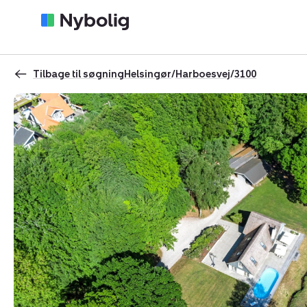
Tilbage til søgning
Helsingør
/
Harboesvej
/
3100