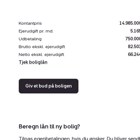
Kontantpris
14.985.00
Ejerudgift pr. md.
5.16
Udbetaling
750.00
Brutto ekskl. ejerudgift
82.50
Netto ekskl. ejerudgift
66.24
Tjek boliglån
Giv et bud på boligen
Beregn lån til ny bolig?
Tilpas egenbetalingen, hvis du ønsker. Du bliver send