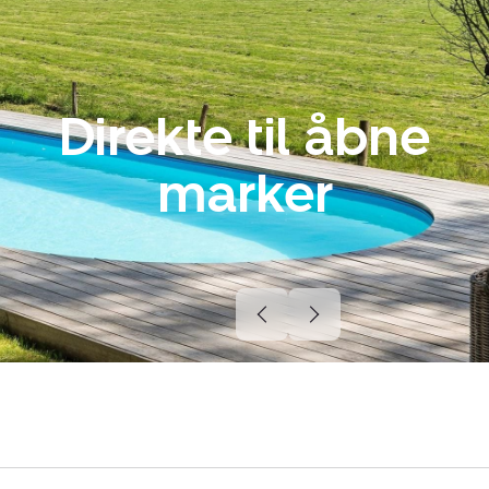
Direkte til åbne
marker