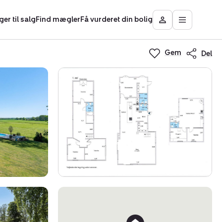
ger til salg
Find mægler
Få vurderet din bolig
Åbn
Besøg
hovedmen
Mit
Nybolig
Gem
Del