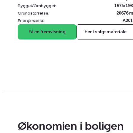
Bygget/Ombygget:
1974/198
Grundstørrelse:
20676 m
Energimærke:
A201
Få en fremvisning
Hent salgsmateriale
Økonomien i boligen