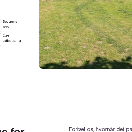
Boligens
pris
Egen
udbetaling
e for
Fortæl os, hvornår det pa