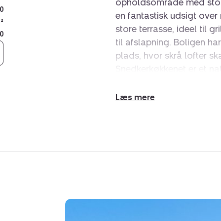
opholdsområde med store v
0
en fantastisk udsigt ove
²
store terrasse, ideel til 
0
til afslapning. Boligen h
plads, hvor skrå lofter 
Snedkerkøkkenet er et na
og åben forbindelse til s
Badeværelserne er indrett
Udvid/skjul
skaber et afslappende mil
tekst
indbyder til leg og aktivi
hyggelig bjælkehytte - 
placering giver mulighed
skove. Denne villa er mere
og funktionalitet mødes. 
Bestil din fremvisning i d