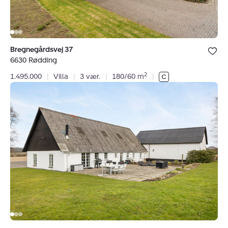
Bolig er ge
Bregnegårdsvej 37
under dine
6630 Rødding
favoritter.
2
1.495.000
|
Villa
|
3 vær.
|
180/60 m
|
Villa:
Københovedvej
8,
Dover,
6630
Rødding