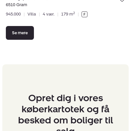
under dine
6510 Gram
favoritter.
2
945.000
|
Villa
|
4 vær.
|
179 m
|
Se mere
Opret dig i vores
køberkartotek og få
besked om boliger til