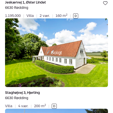
Bolig er ge
Jeskærvej 1, Øster Lindet
under dine
6630 Rødding
favoritter.
2
1.195.000
|
Villa
|
2 vær.
|
160 m
|
Villa:
Staghøjvej
3,
Hjerting,
6630
Rødding
Solgt
Staghøjvej 3, Hjerting
6630 Rødding
2
Villa
|
4 vær.
|
200 m
|
Villa: