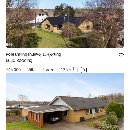
6630
Rødding
Bolig er ge
Forsamlingshusvej 1, Hjerting
under dine
6630 Rødding
favoritter.
2
745.000
|
Villa
|
4 vær.
|
135 m
|
Villa:
Bregnegårdsvej
37,
6630
Rødding