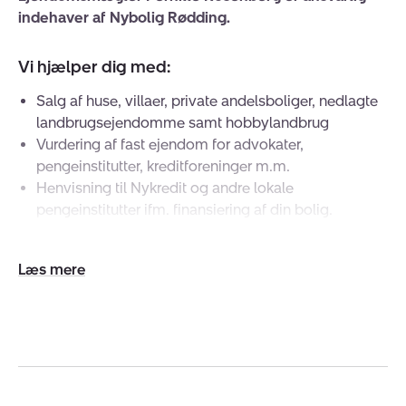
indehaver af Nybolig Rødding.
Vi hjælper dig med:
Salg af huse, villaer, private andelsboliger, nedlagte
landbrugsejendomme samt hobbylandbrug
Vurdering af fast ejendom for advokater,
pengeinstitutter, kreditforeninger m.m.
Henvisning til Nykredit og andre lokale
pengeinstitutter ifm. finansiering af din bolig.
At købe eller sælge fast ejendom er for de fleste
mennesker nogle af de vigtigste økonomiske
Udvid/skjul
beslutninger, der træffes i livet. Ingen handler er ens, og
tekst
vi bestræber os på at give den individuelle rådgivning,
der kan give dig en god mavefornemmelse og tryghed
gennem hele handlen.
Kom ind og besøg os - eller ring på tlf. 7484 1444 - og