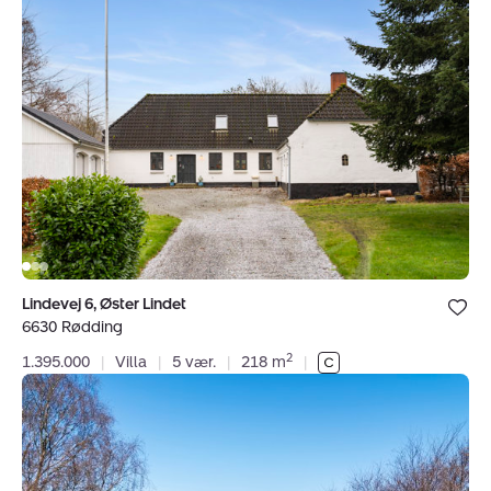
Lindevej
6,
Øster
Lindet,
6630
Rødding
Bolig er ge
Lindevej 6, Øster Lindet
under dine
6630 Rødding
favoritter.
2
1.395.000
|
Villa
|
5 vær.
|
218 m
|
Villa:
Forsamlingshusvej
1,
Hjerting,