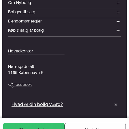
Om Nybolig
Boliger til salg
Ejendomsmægler
Køb & salg af bolig
Hovedkontor
Nørregade 49
1165
København K
Facebook
Vi er en del af et foreningsejet selskab
Hvad er din bolig værd?
✕
Læs mere