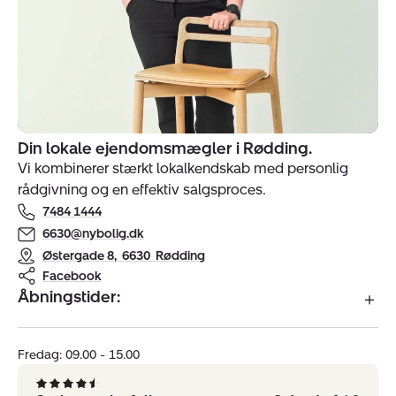
Din lokale ejendomsmægler i Rødding.
Indehavere
Vi kombinerer stærkt lokalkendskab med personlig
af
rådgivning og en effektiv salgsproces.
ejendomsmægler
7484 1444
Nybolig
Rødding
6630@nybolig.dk
Østergade 8
,
6630
Rødding
Facebook
Åbningstider:
Fredag: 09.00 - 15.00