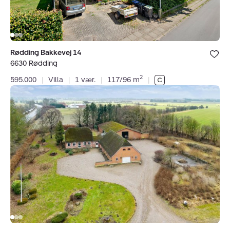
Bolig er ge
Rødding Bakkevej 14
under dine
6630 Rødding
favoritter.
2
595.000
|
Villa
|
1 vær.
|
117/96 m
|
Villa:
Jeskærvej
1,
Øster
Lindet,
6630
Rødding