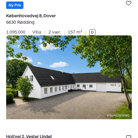
Bolig er ge
under dine
Ny Pris
favoritter.
Københovedvej 8, Dover
6630 Rødding
2
1.095.000
|
Villa
|
2 vær.
|
157 m
|
Villa:
Holtvej
2,
Vester
Lindet,
6510
Gram
Bolig er ge
Holtvej 2, Vester Lindet