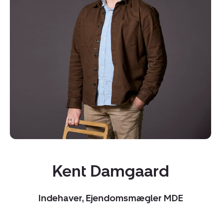
Kopier link
Del via mail
Kent Damgaard
Indehaver, Ejendomsmægler MDE