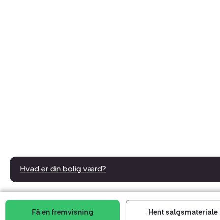
Hvad er din bolig værd?
Få en fremvisning
Hent salgsmateriale