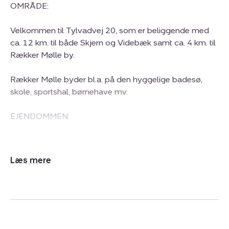
OMRÅDE:
Velkommen til Tylvadvej 20, som er beliggende med
ca. 12 km. til både Skjern og Videbæk samt ca. 4 km. til
Rækker Mølle by.
Rækker Mølle byder bl.a. på den hyggelige badesø,
skole, sportshal, børnehave mv.
EJENDOMMEN:
Nedlagt ejendom beliggende på en 1,5 ha. stor grund
bestående af indkørsel, have samt et reelt stykke jord
Udvid/skjul
anvendelig til dyrehold eller andre hobbyformål.
tekst
Til ejendommen tilhører gamle staldbygninger, lade
samt maskinhus opført i står med eternittag. Der skal
fremhæves et rigtig godt værksted med højt til loft,
støbt bund og stor port.