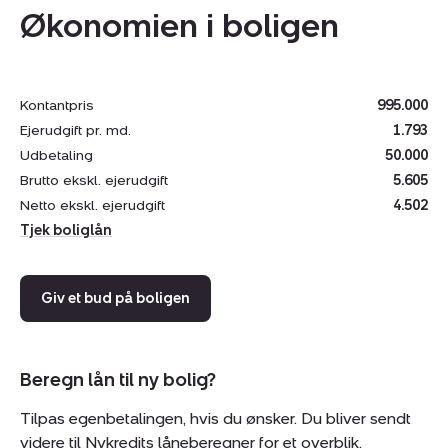
Økonomien i boligen
Stuehuset fremstår i gammel stand, dog med et nyt
jordvarmeanlæg.
Kontantpris
995.000
INDRETNING STUEHUS:
Ejerudgift pr. md.
1.793
Udbetaling
50.000
Gang. Badeværelse. Køkken med lille spiseplads.
Brutto ekskl. ejerudgift
5.605
Opholdsstue. Soveværelse samt 3 værelser/ rum.
Netto ekskl. ejerudgift
4.502
Tjek boliglån
Giv et bud på boligen
Beregn lån til ny bolig?
Tilpas egenbetalingen, hvis du ønsker. Du bliver sendt
videre til Nykredits låneberegner for et overblik.