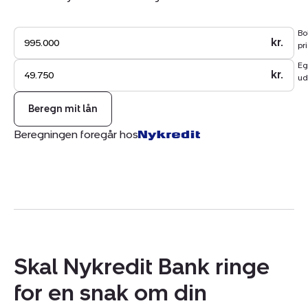
Bo
kr.
pri
Eg
kr.
ud
Beregn mit lån
Beregningen foregår hos
Skal Nykredit Bank ringe
for en snak om din