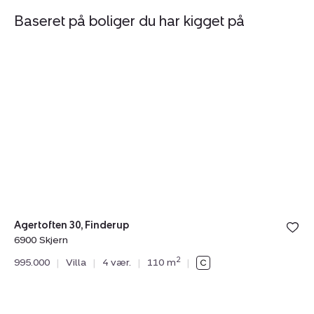
Baseret på boliger du har kigget på
Villa:
Vi
Agertoften
Nø
30,
Al
Finderup,
5,
6900
He
Skjern
6
R
Agertoften 30, Finderup
6900 Skjern
Nør
2
995.000
|
Villa
|
4 vær.
|
110 m
|
69
1.