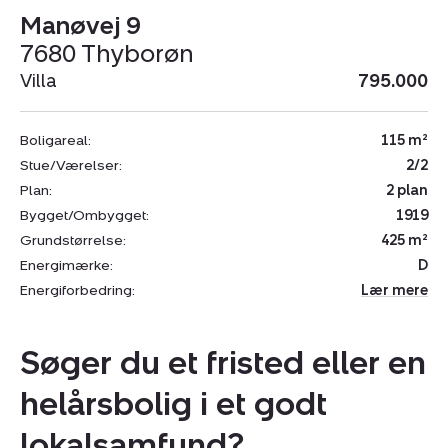
Manøvej 9
7680 Thyborøn
Villa
795.000
Boligareal:
115 m²
Stue/Værelser:
2/2
Plan:
2 plan
Bygget/Ombygget:
1919
Grundstørrelse:
425 m²
Energimærke:
D
Energiforbedring:
Lær mere
Søger du et fristed eller en
helårsbolig i et godt
lokalsamfund?