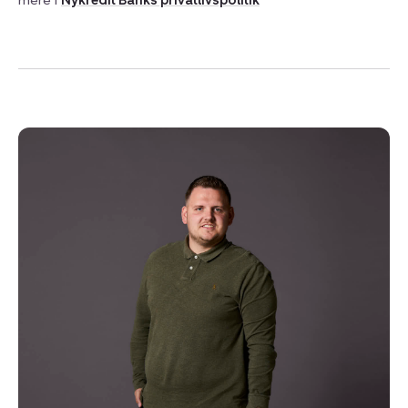
mere i
Nykredit Banks privatlivspolitik