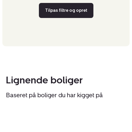
Tilpas filtre og opret
Lignende boliger
Baseret på boliger du har kigget på
Villa:
Vi
Lien
D
10,
43
Humlum,
7