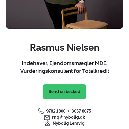
Rasmus Nielsen
Indehaver, Ejendomsmægler MDE,
Vurderingskonsulent for Totalkredit
Send en besked
Kopier link
9782 1800
3057 8075
rnq@nybolig.dk
Del via mail
Nybolig Lemvig