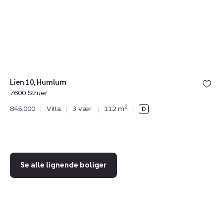
7600
St
Struer
Lien 10, Humlum
7600 Struer
Da
2
845.000
|
Villa
|
3 vær.
|
112 m
|
76
79
Se alle lignende boliger