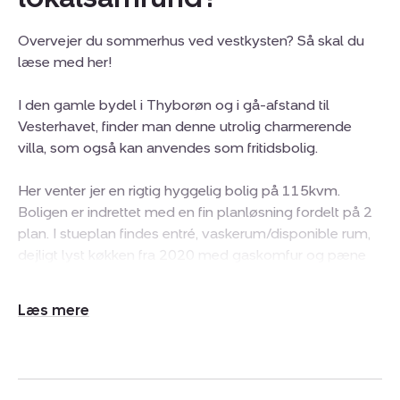
Overvejer du sommerhus ved vestkysten? Så skal du
læse med her!
I den gamle bydel i Thyborøn og i gå-afstand til
Vesterhavet, finder man denne utrolig charmerende
villa, som også kan anvendes som fritidsbolig.
Her venter jer en rigtig hyggelig bolig på 115kvm.
Boligen er indrettet med en fin planløsning fordelt på 2
plan. I stueplan findes entré, vaskerum/disponible rum,
dejligt lyst køkken fra 2020 med gaskomfur og pæne
hvide elementer. Derudover et rummeligt og lyst
soveværelse med skabsvæg, badeværelse med brus
Udvid/skjul
og et rigtig godt opholdsrum indrettet med stue og
tekst
spisestue med brændeovn. På 1.salen er et lyst
værelse og et rigtig godt disponibelt rum samt repos.