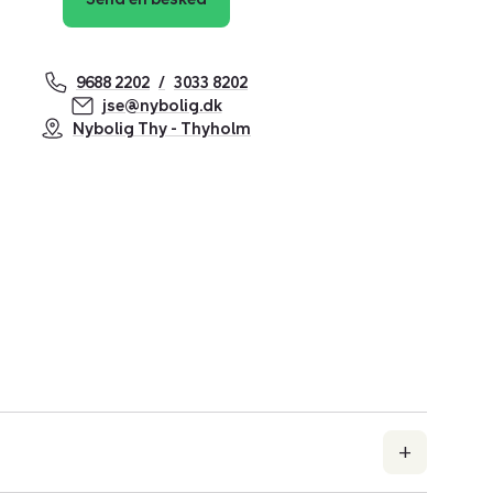
9688 2202
3033 8202
jse@nybolig.dk
Nybolig Thy - Thyholm