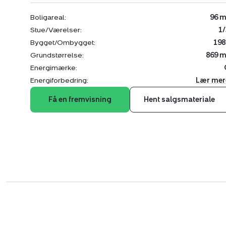
Boligareal:
96 m
Stue/Værelser:
1/
Bygget/Ombygget:
198
Grundstørrelse:
869 m
Energimærke:
Energiforbedring:
Lær mer
Få en fremvisning
Hent salgsmateriale