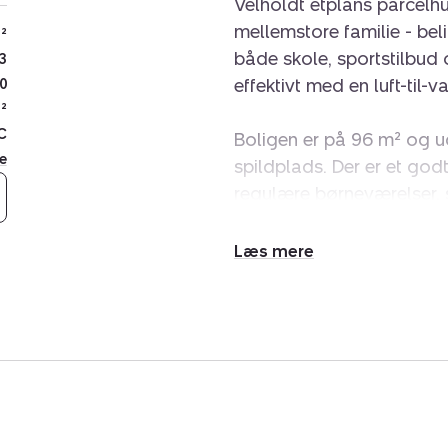
Velholdt etplans parcelhus,
mellemstore familie - bel
²
både skole, sportstilbu
3
effektivt med en luft-til
0
²
C
Boligen er på 96 m² og udn
e
spildplads. Der er et god
regulære børneværelser,
bruseniche og pæne klink
Udvid/skjul
Køkkenet er et lyst og f
tekst
åben forbindelse til en hy
spisebord og sofahjørne.
fliseterrasse, hvor solen
Garagen er muret og isole
med plads til vaskesøjle 