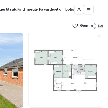
ger til salg
Find mægler
Få vurderet din bolig
Åbn
Besøg
hovedmen
Mit
Nybolig
Gem
Del