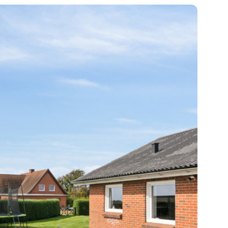
 til hobbyprojekter og opmagasinering.
 med god plads til både leg og parkering, og
dhegnet - med skøn udsigt ud over åbne
indflytningsklar bolig i ét plan - godt opvarmet,
ds til både hverdag og fritid.
ag på 9688 2202 - Vi glæder os til at vise