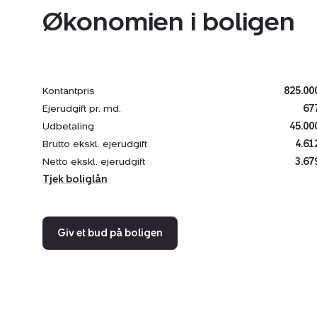
Økonomien i boligen
Kontantpris
825.00
Ejerudgift pr. md.
67
Udbetaling
45.00
Brutto ekskl. ejerudgift
4.61
Netto ekskl. ejerudgift
3.67
Tjek boliglån
Giv et bud på boligen