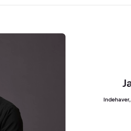
J
Indehaver, 