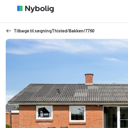
Tilbage til søgning
Thisted
/
Bakken
/
7760