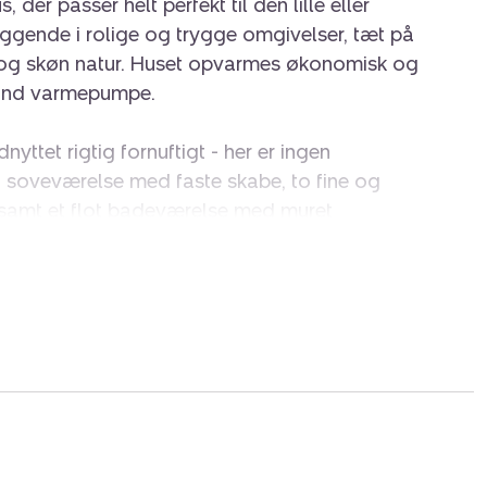
 der passer helt perfekt til den lille eller
iggende i rolige og trygge omgivelser, tæt på
d og skøn natur. Huset opvarmes økonomisk og
-vand varmepumpe.
yttet rigtig fornuftigt - her er ingen
t soveværelse med faste skabe, to fine og
 samt et flot badeværelse med muret
er.
unktionelt IKEA-køkken med god bordplads og
ggelig stue, hvor der både er plads til
 Herfra er der udgang til en syd- og vestvendt
 kan nydes det meste af dagen.
ret - i dag indrettet som praktisk vaskerum
og ekstra opbevaring. Bagest finder du et