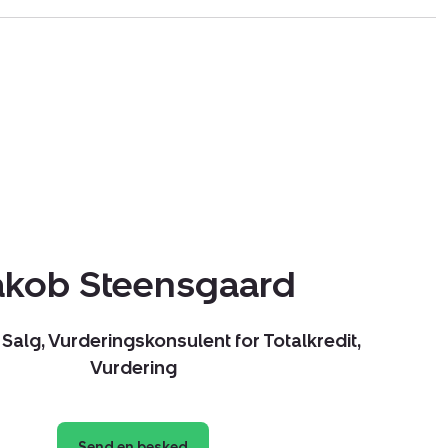
akob Steensgaard
Salg, Vurderingskonsulent for Totalkredit,
Vurdering
Send en besked