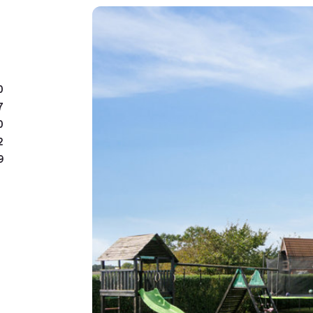
godt værksted med plads
Indkørslen er flisebelagt
haven er velanlagt og in
marker.
0
7
Alt i alt en rigtig fin og 
0
godt placeret, og med pla
2
9
Bestil din fremvisning i d
boligen frem!