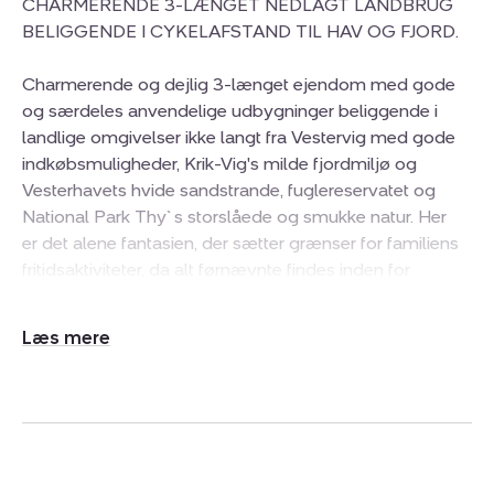
CHARMERENDE 3-LÆNGET NEDLAGT LANDBRUG
BELIGGENDE I CYKELAFSTAND TIL HAV OG FJORD.
Charmerende og dejlig 3-længet ejendom med gode
og særdeles anvendelige udbygninger beliggende i
landlige omgivelser ikke langt fra Vestervig med gode
indkøbsmuligheder, Krik-Vig's milde fjordmiljø og
Vesterhavets hvide sandstrande, fuglereservatet og
National Park Thy`s storslåede og smukke natur. Her
er det alene fantasien, der sætter grænser for familiens
fritidsaktiviteter, da alt førnævnte findes inden for
cykelafstand. Virkelig et skønt og charmerende sted og
i særdeles velholdt stand.
Udvid/skjul
tekst
Stuehuset er indrettet med: Rummelig entré med stort
bord-/skabsarrangement med vask og plads til
vaskemaskine og tørretumbler. Lys og dejlig, sydvendt
opholdsstue med lyse gulve med gulvvarme og trappe
til 1. sal. Lækkert køkken i åben forbindelse med stuen