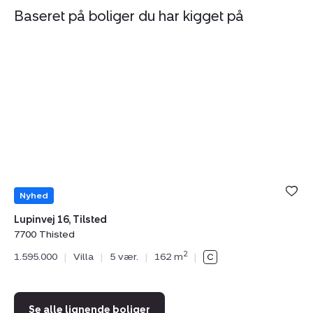
Baseret på boliger du har kigget på
Villa:
Vi
Lupinvej
F
16,
23
Tilsted,
7
7700
H
Thisted
T
Nyhed
Lupinvej 16, Tilsted
Fu
7700 Thisted
77
2
1.595.000
|
Villa
|
5 vær.
|
162 m
|
1.
Se alle lignende boliger