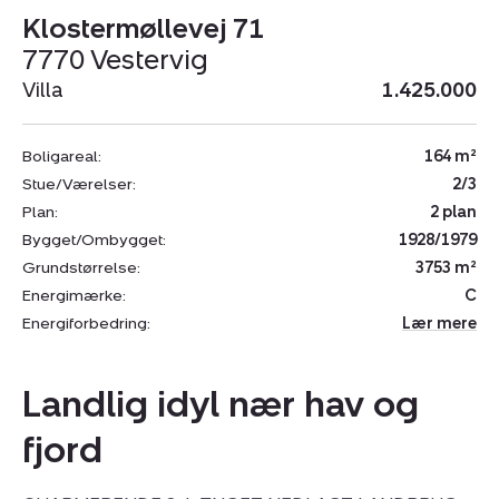
Klostermøllevej 71
7770 Vestervig
Villa
1.425.000
Boligareal:
164 m²
Stue/Værelser:
2/3
Plan:
2 plan
Bygget/Ombygget:
1928/1979
Grundstørrelse:
3753 m²
Energimærke:
C
Energiforbedring:
Lær mere
Landlig idyl nær hav og
fjord