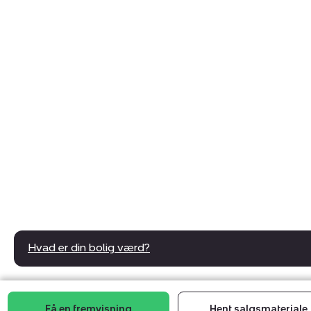
Hvad er din bolig værd?
Få en fremvisning
Hent salgsmateriale