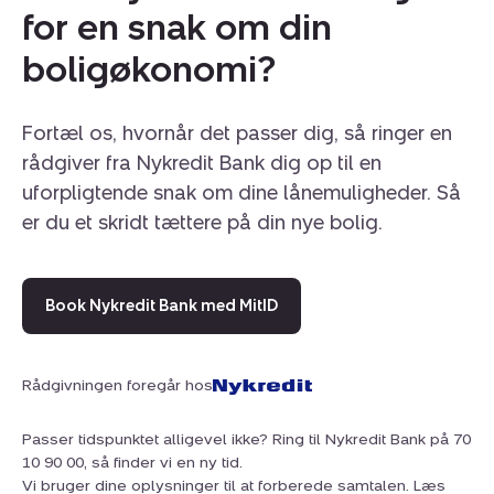
for en snak om din
sker gennem en præsentabel elbetjent port, hvilket
understreger stedets unikke karakter og private
boligøkonomi?
atmosfære.
Ejendommen ligger tilbagetrukket fra Kystvejen i et
Fortæl os, hvornår det passer dig, så ringer en
naturskønt område tæt på Mols Bjerge. Her kan du
rådgiver fra Nykredit Bank dig op til en
nyde roen, den friske havluft og den smukke udsigt
uforpligtende snak om dine lånemuligheder. Så
over vandet. Der er endda mulighed for at tilkøbe
er du et skridt tættere på din nye bolig.
yderligere 3.608 m² jord bag ejendommen, beliggende
i sommerhusområde og kan bebygges, hvilket skaber
endnu flere udviklingsmuligheder.
Book Nykredit Bank med MitID
Denne eksklusive og velholdte ejendom tilbyder en
sjælden kombination af plads, naturskønhed og
Rådgivningen foregår hos
fleksible anvendelsesmuligheder – perfekt for den store
familie, flere generationer eller hobbyformål. Et sandt
Passer tidspunktet alligevel ikke? Ring til Nykredit Bank på 70
liebhaveri for den, der søger idyl, charme og en unik
10 90 00, så finder vi en ny tid.
beliggenhed lige ved vandet.
Vi bruger dine oplysninger til at forberede samtalen. Læs