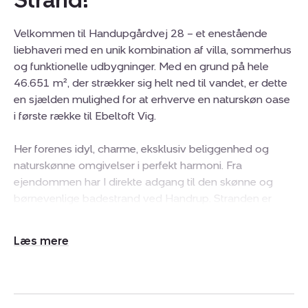
Velkommen til Handupgårdvej 28 – et enestående
liebhaveri med en unik kombination af villa, sommerhus
og funktionelle udbygninger. Med en grund på hele
46.651 m², der strækker sig helt ned til vandet, er dette
en sjælden mulighed for at erhverve en naturskøn oase
i første række til Ebeltoft Vig.
Her forenes idyl, charme, eksklusiv beliggenhed og
naturskønne omgivelser i perfekt harmoni. Fra
ejendommen har I direkte adgang til den skønne og
børnevenlige badestrand ved Handrup. Stranden er
børnevenlig, og i sommerhalvåret har området flere
badebroer, som I bliver medejer af gennem
Udvid/skjul
grundejerforeningen. Her kan I opleve små joller og
tekst
havkajakker glide forbi.
Ejendommen præsenterer sig særdeles velholdt og