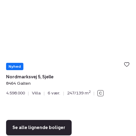
Villa:
Vi
Nordmarksvej
La
5,
34
Sjelle,
8
8464
S
Galten
Nyhed
Nordmarksvej 5, Sjelle
8464 Galten
La
2
4.598.000
|
Villa
|
6 vær.
|
247/139 m
|
84
5.
Se alle lignende boliger