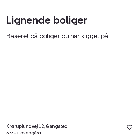
Lignende boliger
Baseret på boliger du har kigget på
Villa:
Vi
Krøruplundvej
Mø
12,
15
Gangsted,
8
8732
H
Hovedgård
Krøruplundvej 12, Gangsted
8732 Hovedgård
Mø