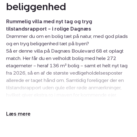
beliggenhed
Rummelig villa med nyt tag og tryg
tilstandsrapport – i rolige Dagnæs
Drømmer du om en bolig tæt på natur, med god plads
og en tryg beliggenhed tæt på byen?
Så er denne villa på Dagnæs Boulevard 68 et oplagt
match. Her får du en velholdt bolig med hele 272
etagemeter – heraf 136 m² bolig – samt et helt nyt tag
fra 2026, så en af de største vedligeholdelsesposter
allerede er taget hånd om. Samtidig foreligger der en
tilstandsrapport uden gule eller røde anmærkninger,
hvilket giver ekstra ro i maven for kommende ejer.
Et hjem med plads til livet
Udvid/skjul
Boligen er indrettet funktionelt og indbydende med
tekst
plads til både hverdag og samvær.
Stueplan byder på et lyst køkken/alrum med plads til