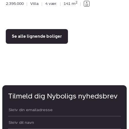
2
2.395.000
|
Villa
|
4 vær.
|
141 m
|
87
1.
Se alle lignende boliger
Tilmeld dig Nyboligs nyhedsbrev
Din email:
Dit navn: