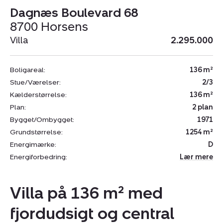
Dagnæs Boulevard 68
8700 Horsens
Villa
2.295.000
Boligareal:
136 m²
Stue/Værelser:
2/3
Kælderstørrelse:
136 m²
Plan:
2 plan
Bygget/Ombygget:
1971
Grundstørrelse:
1254 m²
Energimærke:
D
Energiforbedring:
Lær mere
Villa på 136 m² med
fjordudsigt og central