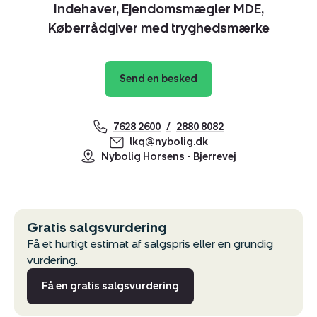
Indehaver, Ejendomsmægler MDE,
Køberrådgiver med tryghedsmærke
Send en besked
7628 2600
2880 8082
lkq@nybolig.dk
Nybolig Horsens - Bjerrevej
Gratis salgsvurdering
Få et hurtigt estimat af salgspris eller en grundig
vurdering.
Få en gratis salgsvurdering