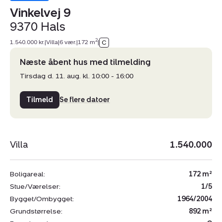
Vinkelvej 9
9370 Hals
2
1.540.000 kr.
|
Villa
|
6 vær.
|
172 m
|
Næste åbent hus med tilmelding
Tirsdag d. 11. aug. kl. 10:00 - 16:00
Tilmeld
Se flere datoer
Villa
1.540.000
Boligareal:
172 m²
Stue/Værelser:
1/5
Bygget/Ombygget:
1964/2004
Grundstørrelse:
892 m²