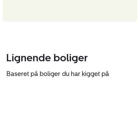
Lignende boliger
Baseret på boliger du har kigget på
Villa:
Vi
Tranevej
Gr
9,
10
Grindsted,
9
9310
V
Vodskov