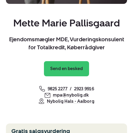
Mette Marie Pallisgaard
Ejendomsmægler MDE, Vurderingskonsulent
for Totalkredit, Køberrådgiver
Send en besked
9825 2277
2923 9916
mpa@nybolig.dk
Nybolig Hals - Aalborg
Gratis salgsvurdering