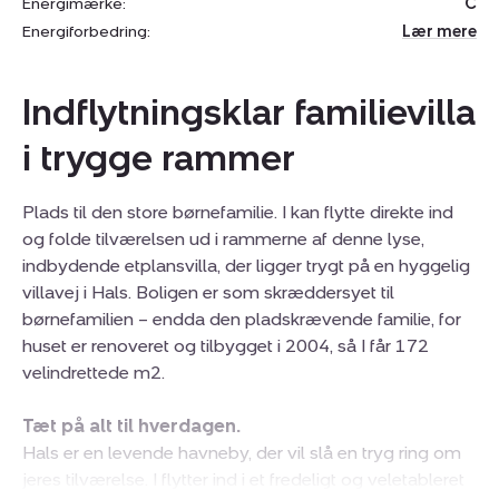
Energimærke:
C
Energiforbedring:
Lær mere
Indflytningsklar familievilla
i trygge rammer
Plads til den store børnefamilie. I kan flytte direkte ind
og folde tilværelsen ud i rammerne af denne lyse,
indbydende etplansvilla, der ligger trygt på en hyggelig
villavej i Hals. Boligen er som skræddersyet til
børnefamilien – endda den pladskrævende familie, for
huset er renoveret og tilbygget i 2004, så I får 172
velindrettede m2.
Tæt på alt til hverdagen.
Hals er en levende havneby, der vil slå en tryg ring om
jeres tilværelse. I flytter ind i et fredeligt og veletableret