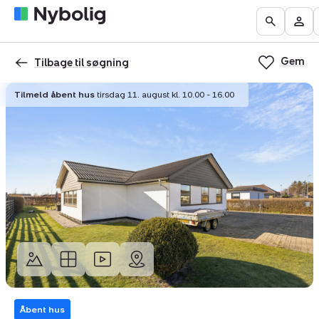
Boliger
Find
Få
Go
Be
til
mægler
vurderet
to
Mit
salg
din
Gem
the
Nyb
Tilbage til søgning
bolig
Search
Tilmeld åbent hus
tirsdag 11. august kl. 10.00 - 16.00
page
Åbent hus