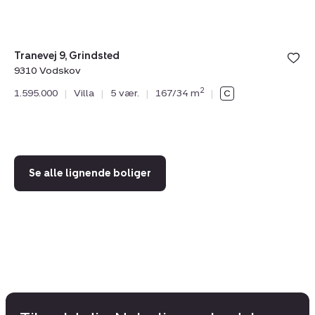
Tranevej 9, Grindsted
9310 Vodskov
Gr
2
1.595.000
|
Villa
|
5 vær.
|
167/34 m
|
93
1.
Se alle lignende boliger