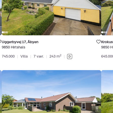
Hirtshals
Hirtsh
r gemt
Bolig er gemt
Uggerbyvej 17, Åbyen
Krokus
 dine
under dine
tter.
favoritter.
9850 Hirtshals
9850 Hi
2
745.000
|
Villa
|
7 vær.
|
243 m
|
645.00
Villa:
Fritid
Tulipanvej
Tang
2,
9,
Åbyen,
Tornb
9850
9850
Hirtshals
Hirtsh