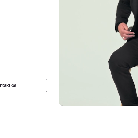
ntakt os
Indehavere
af
ejendomsmægler
Nybolig