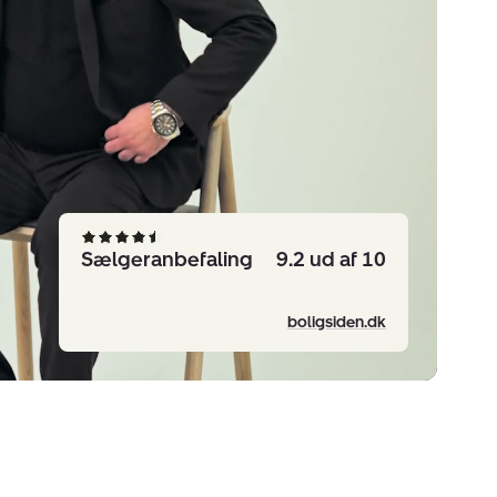
Sælgeranbefaling
9.2 ud af 10
boligsiden.dk