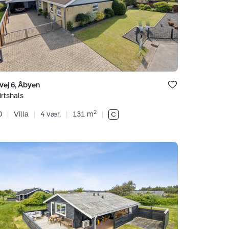
als
Bolig er gemt
vej 6, Åbyen
under dine
favoritter.
rtshals
2
0
|
Villa
|
4 vær.
|
131 m
|
shus:
en
y,
als