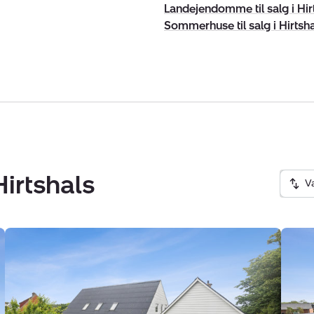
Landejendomme til salg i Hir
Sommerhuse til salg i Hirtsh
Hirtshals
V
Villa:
Villa:
Uggerbyvej
Kroku
17,
6,
Åbyen,
Åbyen
9850
9850