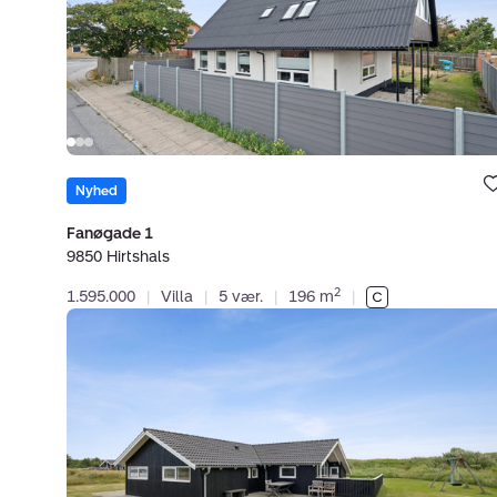
Bolig e
under
Nyhed
favori
Fanøgade 1
9850 Hirtshals
2
1.595.000
|
Villa
|
5 vær.
|
196 m
|
Fritidshus:
Klitageren
8,
Tornby,
9850
Hirtshals