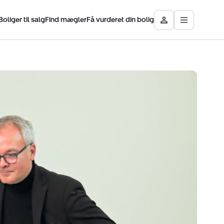
Boliger til salg
Find mægler
Få vurderet din bolig
Åbn
Besøg
hovedmen
Mit
Nybolig