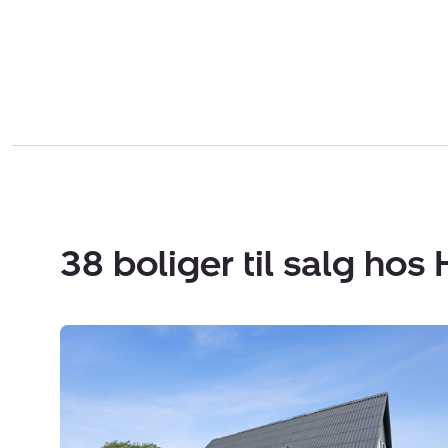
38 boliger til salg hos 
Villa:
Fanøgade
1,
9850
Hirtshals