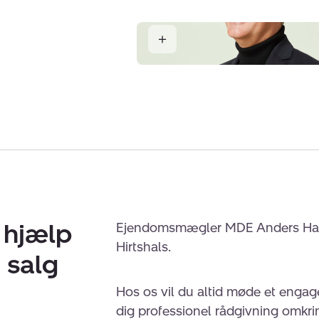
Hirtshals
Anders Hansen
Indehaver og Ejendomsmægler MDE
å hjælp
Ejendomsmægler MDE Anders Hanse
Hirtshals.
 salg
Hos os vil du altid møde et engag
dig professionel rådgivning omkrin