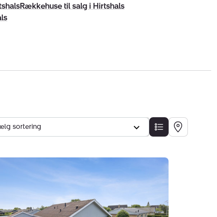
tshals
Rækkehuse til salg i Hirtshals
als
ælg sortering
LISTE
KORT
svej
,