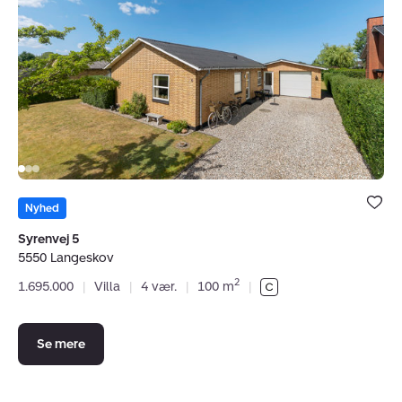
5550
Langeskov
Bolig er ge
under dine
Nyhed
favoritter.
Syrenvej 5
5550 Langeskov
2
1.695.000
|
Villa
|
4 vær.
|
100 m
|
Se mere