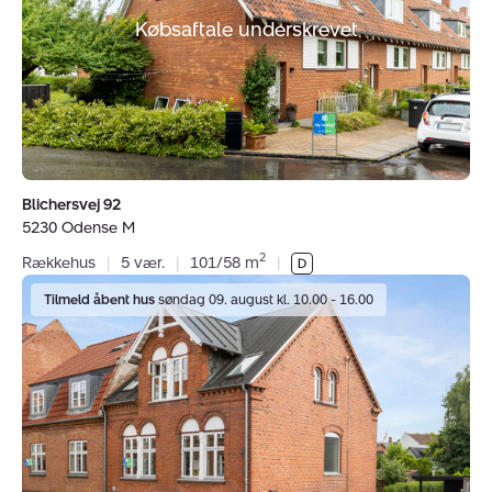
Odense
M
Købsaftale underskrevet
Blichersvej 92
5230 Odense M
2
Rækkehus
|
5 vær.
|
101/58 m
|
Villalejlighed:
Tilmeld åbent hus
søndag 09. august kl. 10.00 - 16.00
Kochsgade
65,
st.,
5000
Odense
C