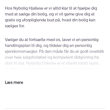
Hos Nybolig Hjallese er vi altid klar til at hjælpe dig
med at sælge din bolig, og vi vil gerne give dig et
gratis og uforpligtende bud på, hvad din bolig kan
sælges for.
Vælger du at fortsætte med os, laver vi en personlig
handlingsplan til dig, og tildeler dig en personlig
ejendomsmægler. På den måde får du et godt overblik
over hele salgsforløbet og kompetent rådgivning fra
start til slut. Nybolig Odense er et stærkt lokalt team,
der foruden denne forretning også har forretninger i
Skibhus, Dalum og Lejlighedsbutikken i Odense
Centrum. Forretningerne ligger geografisk centralt
Udvid/skjul
placeret i nærmiljøet, og giver os en markant profil og
tekst
et stort lokalkendskab uanset butik.
Du skal have tryghed og en god pris