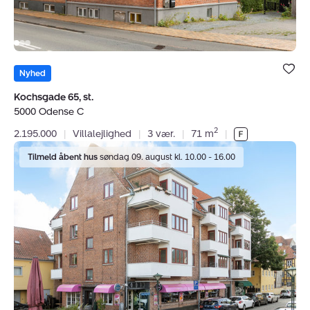
Bolig er ge
under dine
Nyhed
favoritter.
Kochsgade 65, st.
5000 Odense C
2
2.195.000
|
Villalejlighed
|
3 vær.
|
71 m
|
Ejerlejlighed:
Tilmeld åbent hus
søndag 09. august kl. 10.00 - 16.00
Claus
Bergs
Gade
5B,
2.
tv.,
5000
Odense
C