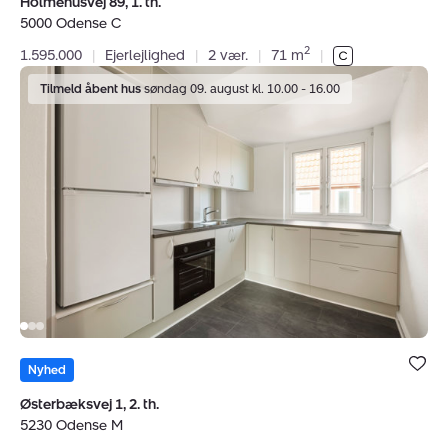
Holmehusvej 89, 1. th.
5000 Odense C
2
1.595.000
|
Ejerlejlighed
|
2 vær.
|
71 m
|
Ejerlejlighed:
Tilmeld åbent hus
søndag 09. august kl. 10.00 - 16.00
Østerbæksvej
1,
2.
th.,
5230
Odense
M
Bolig er ge
under dine
Nyhed
favoritter.
Østerbæksvej 1, 2. th.
5230 Odense M