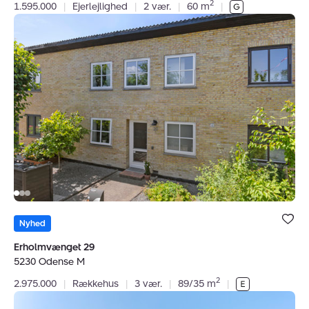
2
1.595.000
|
Ejerlejlighed
|
2 vær.
|
60 m
|
Rækkehus:
Erholmvænget
29,
5230
Odense
M
Bolig er ge
under dine
Nyhed
favoritter.
Erholmvænget 29
5230 Odense M
2
2.975.000
|
Rækkehus
|
3 vær.
|
89/35 m
|
Rækkehus: