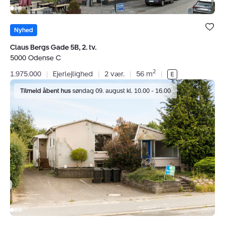
Bolig er ge
under dine
Nyhed
favoritter.
Claus Bergs Gade 5B, 2. tv.
5000 Odense C
2
1.975.000
|
Ejerlejlighed
|
2 vær.
|
56 m
|
Villa:
Tilmeld åbent hus
søndag 09. august kl. 10.00 - 16.00
Stenløsevej
152,
Hjallese,
5260
Odense
S
Bolig er ge