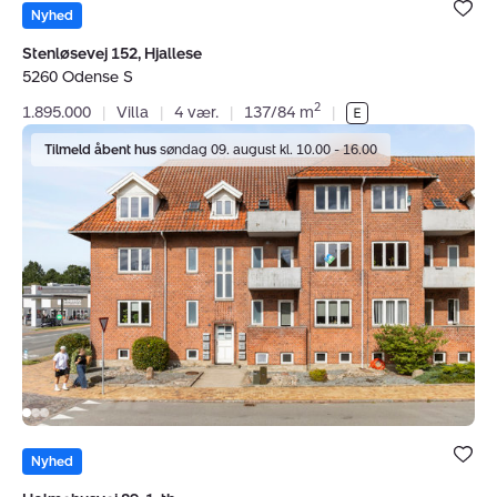
under dine
Nyhed
favoritter.
Stenløsevej 152, Hjallese
5260 Odense S
2
1.895.000
|
Villa
|
4 vær.
|
137/84 m
|
Ejerlejlighed:
Tilmeld åbent hus
søndag 09. august kl. 10.00 - 16.00
Holmehusvej
89,
1.
th.,
5000
Odense
C
Bolig er ge
under dine
Nyhed
favoritter.