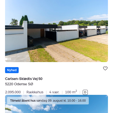
Carlsen-
Skiødts
Vej
50,
5220
Odense
SØ
Bolig er ge
under dine
Nyhed
favoritter.
Carlsen-Skiødts Vej 50
5220 Odense SØ
2
2.095.000
|
Rækkehus
|
4 vær.
|
100 m
|
Villa:
Tilmeld åbent hus
søndag 09. august kl. 10.00 - 16.00
Syrenvej
5,