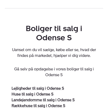
bedste salg. Alle i firmaet er optimister og positive,
men også realister og din ærlige samarbejdspartner.
Derfor er vi din bedste samarbejdspartner, når du skal
have solgt din bolig.
Boliger til salg i
Overvejer du at købe bolig i nærheden af
Odense S
Odense
Hvis du vil finde den helt rigtige bolig i området
Uanset om du vil sælge, købe eller se, hvad der
omkring Odense, er det en rigtig god idé at starte din
findes på markedet, hjælper vi dig videre.
boligjagt hos Nybolig i Hjallese.
Gå selv på opdagelse i vores boliger til salg i
Vi har indgående kendskab til det lokale område og
Odense S
boligmarked, og vi kan hurtigt give dig overblik over
boliger, der passer præcis til dine ønsker og din
økonomi. Leder du efter villa, rækkehus, parcelhus eller
Lejligheder til salg i Odense S
måske er en andelsbolig mere dig – så vil vi være klar
Huse til salg i Odense S
til at hjælpe med at finde det helt rigtige.
Landejendomme til salg i Odense S
Rækkehuse til salg i Odense S