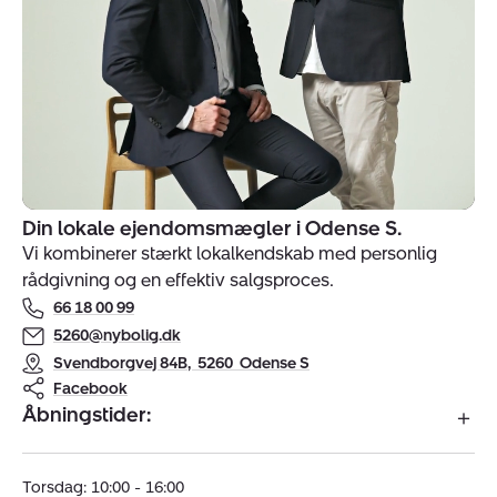
Din lokale ejendomsmægler i Odense S.
Indehavere
Vi kombinerer stærkt lokalkendskab med personlig
af
rådgivning og en effektiv salgsproces.
ejendomsmægler
66 18 00 99
Nybolig
Hjallese
5260@nybolig.dk
-
Svendborgvej 84B
,
5260
Odense S
Odense
Facebook
Åbningstider:
S
Torsdag: 10:00 - 16:00