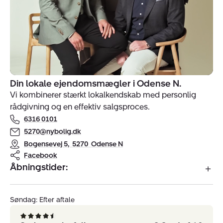
Din lokale ejendomsmægler i Odense N.
Indehavere
Vi kombinerer stærkt lokalkendskab med personlig
af
rådgivning og en effektiv salgsproces.
ejendomsmægler
6316 0101
Nybolig
Næsby
5270@nybolig.dk
Bogensevej 5
,
5270
Odense N
Facebook
Åbningstider:
Søndag: Efter aftale