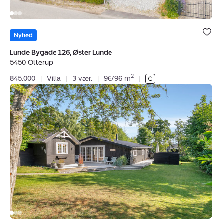
Bolig er ge
under dine
Nyhed
favoritter.
Lunde Bygade 126, Øster Lunde
5450 Otterup
2
845.000
|
Villa
|
3 vær.
|
96/96 m
|
Fritidshus:
Kollundsvej
12,
Østerballe,
5450
Otterup