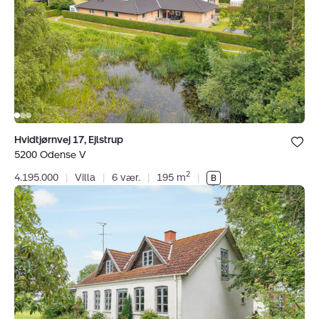
5200
Odense
V
Bolig er ge
Hvidtjørnvej 17, Ejlstrup
under dine
5200 Odense V
favoritter.
2
4.195.000
|
Villa
|
6 vær.
|
195 m
|
Villa:
Huggetvej
48,
Gungerne,
5400
Bogense