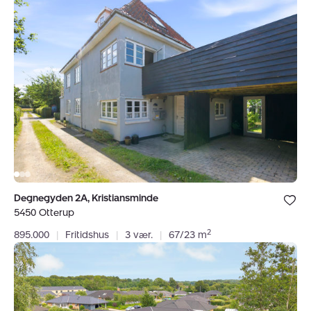
Fritidshus:
Degnegyden
2A,
Kristiansminde,
5450
Otterup
Bolig er ge
Degnegyden 2A, Kristiansminde
under dine
5450 Otterup
favoritter.
2
895.000
|
Fritidshus
|
3 vær.
|
67/23 m
Villa:
Hvidtjørnvej
17,
Ejlstrup,