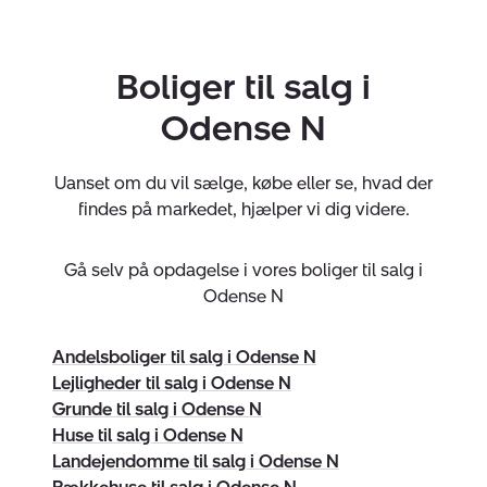
Hos Nybolig Næsby har vi flere grundværdier vi
baserer vores virksomhed på. En af de vigtige er, at vi
Boliger til salg i
holder det, vi lover. Vi giver et klart billede af markedet i
lokalområdet og hvordan vi kan sikre det bedste salg.
Odense N
Alle i firmaet er optimister og positive, men også
realister og din ærlige samarbejdspartner. Derfor er vi
Uanset om du vil sælge, købe eller se, hvad der
din bedste samarbejdspartner, når du skal have solgt
findes på markedet, hjælper vi dig videre.
din bolig.
Gå selv på opdagelse i vores boliger til salg i
Overvejer du at købe bolig i Odense N
Odense N
Hvis du vil finde den helt rigtige bolig i området
omkring Odense N, er det en rigtig god idé at starte din
Andelsboliger til salg i Odense N
boligjagt hos Nybolig Næsby.
Lejligheder til salg i Odense N
Vi har indgående kendskab til det lokale område og
Grunde til salg i Odense N
boligmarked, og vi kan hurtigt give dig overblik over
Huse til salg i Odense N
boliger, der passer præcis til dine ønsker og din
Landejendomme til salg i Odense N
økonomi. Leder du efter villa i Odense N et rækkehus i