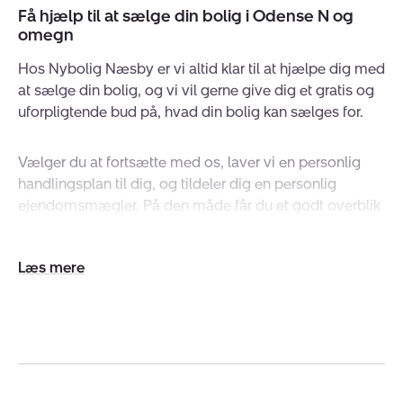
Få hjælp til at sælge din bolig i Odense N og
omegn
Hos Nybolig Næsby er vi altid klar til at hjælpe dig med
at sælge din bolig, og vi vil gerne give dig et gratis og
uforpligtende bud på, hvad din bolig kan sælges for.
Vælger du at fortsætte med os, laver vi en personlig
handlingsplan til dig, og tildeler dig en personlig
ejendomsmægler. På den måde får du et godt overblik
over hele salgsforløbet og kompetent rådgivning fra
start til slut.
Udvid/skjul
tekst
Foruden forretningen i Næsby har vi også et stærkt
lokalt team med forretninger i Tarup og Nordfyn samt
et stærkt køberrådgivningsteam. Forretningerne ligger
geografisk centralt placeret i nærmiljøet, hvilket giver
os en skarp profil og et indgående lokalkendskab.