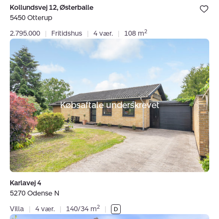
Bolig er ge
Kollundsvej 12, Østerballe
under dine
5450 Otterup
favoritter.
2
2.795.000
|
Fritidshus
|
4 vær.
|
108 m
Villa:
Karlavej
4,
5270
Odense
N
Købsaftale underskrevet
Karlavej 4
5270 Odense N
2
Villa
|
4 vær.
|
140/34 m
|