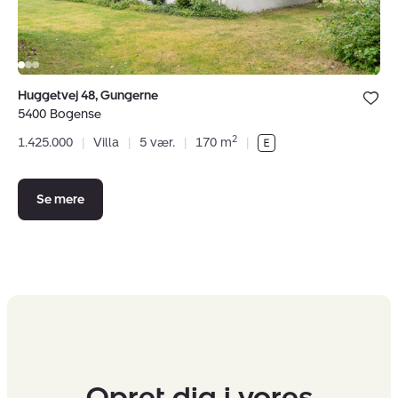
Bolig er ge
Huggetvej 48, Gungerne
under dine
5400 Bogense
favoritter.
2
1.425.000
|
Villa
|
5 vær.
|
170 m
|
Se mere
Opret dig i vores