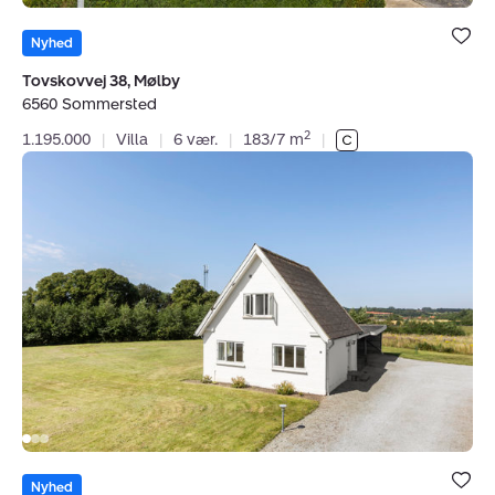
Bolig er ge
under dine
Nyhed
favoritter.
Tovskovvej 38, Mølby
6560 Sommersted
2
1.195.000
|
Villa
|
6 vær.
|
183/7 m
|
Villa:
Fjelstrupvej
51,
6100
Haderslev
Bolig er ge
under dine
Nyhed