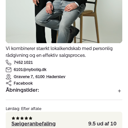
Indehavere
Vi kombinerer stærkt lokalkendskab med personlig
af
rådgivning og en effektiv salgsproces.
ejendomsmægler
7452 1021
Nybolig
6101@nybolig.dk
Haderslev
Gravene 7
,
6100
Haderslev
Facebook
Åbningstider:
Lørdag: Efter aftale
Sælgeranbefaling
9.5 ud af 10