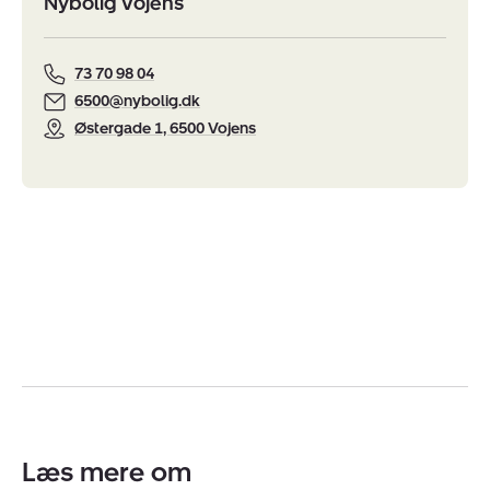
Nybolig Vojens
73 70 98 04
6500@nybolig.dk
Østergade 1, 6500 Vojens
Læs mere om