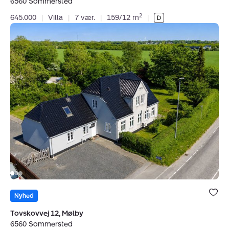
6560 Sommersted
2
645.000
|
Villa
|
7 vær.
|
159/12 m
|
Villa:
Tovskovvej
12,
Mølby,
6560
Sommersted
Bolig er ge
under dine
Nyhed
favoritter.
Tovskovvej 12, Mølby
6560 Sommersted