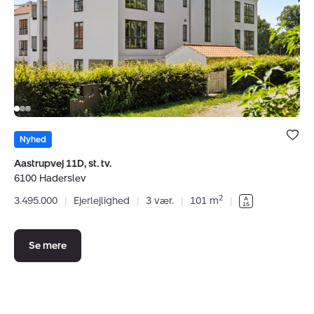
tv.,
6100
Haderslev
Bolig er ge
under dine
Nyhed
favoritter.
Aastrupvej 11D, st. tv.
6100 Haderslev
2
3.495.000
|
Ejerlejlighed
|
3 vær.
|
101 m
|
Se mere