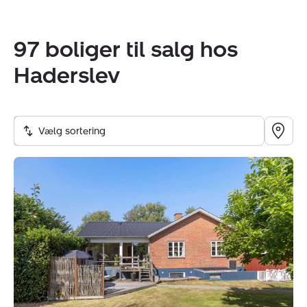
til gode. Tag kontakt til os i dag – vi er nøglen til det
næste.
97 boliger til salg hos
Virksomheden har tegnet ansvarsforsikring og
Haderslev
garantistillelse hos HDI Forsikring telefon 3336 9597.
Forsikring dækker kun formidling af ejendomme
beliggende i Danmark fra kontorer beliggende i Europa.
Vælg sortering
Villa:
Ribe
Landevej
CVR:
43193147
151B,
6100
Haderslev