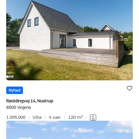
Villa:
Røddingvej
14,
Nustrup,
6500
Vojens
Bolig er ge
under dine
Nyhed
favoritter.
Røddingvej 14, Nustrup
6500 Vojens
2
1.095.000
|
Villa
|
4 vær.
|
120 m
|
Villa:
Avnøvej