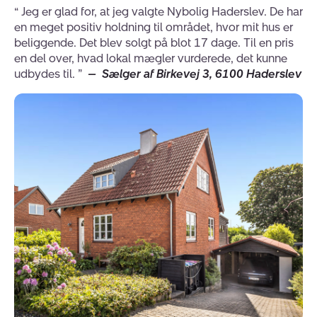
the
to
“
Jeg er glad for, at jeg valgte Nybolig Haderslev. De har
“
V
dem, der kommer og ser din bolig.
previous
the
en meget positiv holdning til området, hvor mit hus er
Ha
slide
next
beliggende. Det blev solgt på blot 17 dage. Til en pris
fø
Køberrådgivning i Haderslev fra start til slut
slide
en del over, hvad lokal mægler vurderede, det kunne
me
Leder du efter en ny bolig i Haderslev-området, står vi
udbydes til.
”
—
Sælger af Birkevej 3, 6100 Haderslev
dy
klar med personlig og professionel
køberrådgivning
. Vi
—
hjælper dig med at finde boliger, som matcher dine
ønsker, og vi guider dig gennem hele processen. Du
vælger selv, hvilke dele af processen du ønsker hjælp
til. Med os som rådgiver får du:
BoligForhandling – sparring om pris og vilkår
BoligKøb – juridisk gennemgang og sikring af købet
Gennemgang af forskellige forsikringspakker
Gennemgang af handlens dokumenter
Haderslev – en perle i det sønderjyske