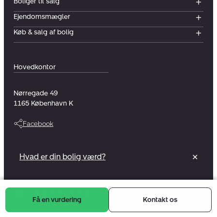
Boliger til salg
Ejendomsmægler
Køb & salg af bolig
Hovedkontor
Nørregade 49
1165
København K
Facebook
Vi er en del af et foreningsejet selskab
Hvad er din bolig værd?
✕
Læs mere
Få en vurdering
Kontakt os