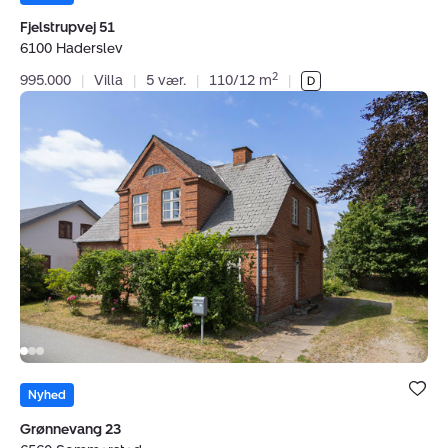
favoritter.
Fjelstrupvej 51
6100 Haderslev
2
995.000
|
Villa
|
5 vær.
|
110/12 m
|
Villa:
Grønnevang
23,
6560
Sommersted
Bolig er ge
under dine
Nyhed
favoritter.
Grønnevang 23