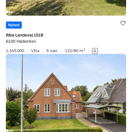
Bolig er ge
under dine
Nyhed
favoritter.
Ribe Landevej 151B
6100 Haderslev
2
1.345.000
|
Villa
|
5 vær.
|
132/80 m
|
Villa:
Tovskovvej
38,
Mølby,
6560
Sommersted