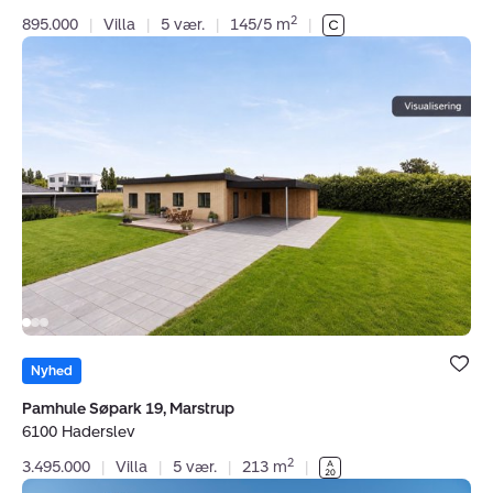
2
895.000
|
Villa
|
5 vær.
|
145/5 m
|
Villa:
Pamhule
Søpark
19,
Marstrup,
6100
Haderslev
Bolig er ge
under dine
Nyhed
favoritter.
Pamhule Søpark 19, Marstrup
6100 Haderslev
2
3.495.000
|
Villa
|
5 vær.
|
213 m
|