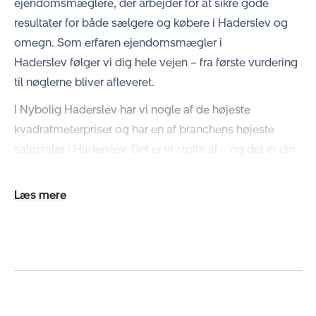
ejendomsmæglere, der arbejder for at sikre gode
resultater for både sælgere og købere i Haderslev og
omegn. Som erfaren ejendomsmægler i
Haderslev følger vi dig hele vejen – fra første vurdering
til nøglerne bliver afleveret.
I Nybolig Haderslev har vi nogle af de højeste
kvadratmeterpriser og har en af branchens højeste
salgsrater i Haderslev. Det er vi stolte af – og det er din
garanti for, at vi altid kæmper for det bedst mulige
resultat for dig.
Udvid/skjul
tekst
Effektivt og hurtigt boligsalg i Haderslev
Uanset om du står over for et nyt kapitel eller bare
gerne vil kende værdien af din bolig, står vi klar. Hos
Nybolig Haderslev får du en
gratis og uforpligtende
salgsvurdering
, som giver dig et billede af, hvad din