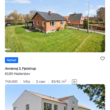
3,
Fjelstrup,
6100
Haderslev
Bolig er ge
under dine
Nyhed
favoritter.
Avnøvej 3, Fjelstrup
6100 Haderslev
2
745.000
|
Villa
|
3 vær.
|
83/81 m
|
Ejerlejlighed:
Aastrupvej
11D,
st.