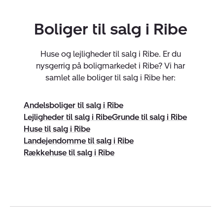
hvordan boligen kan renoveres og udbygges.
Boliger til salg i Ribe
SmartSalg
, sikrer din bolig optimal eksponering via
digital annoncering.
Huse og lejligheder til salg i Ribe. Er du
Med os får du et team, der arbejder målrettet for at
nysgerrig på boligmarkedet i Ribe? Vi har
skabe resultater for dig – og så arbejder vi efter
samlet alle boliger til salg i Ribe her:
princippet
Solgt eller Gratis
(dog undtaget lovpligtige
rapporter).
Andelsboliger til salg i Ribe
Lejligheder til salg i Ribe
Grunde til salg i Ribe
Køberrådgivning fra start til slut
Huse til salg i Ribe
Er du på udkig efter bolig i Ribe eller omegn?
Landejendomme til salg i Ribe
Vores
køberrådgivning
er skræddersyet til dig, der
Rækkehuse til salg i Ribe
ønsker tryghed og professionel sparring gennem hele
boligkøbet. Vores rådgivning dækker:
BoligBehov – Vi kortlægger dine ønsker og behov
BoligMatch – Vi præsenterer relevante boliger for