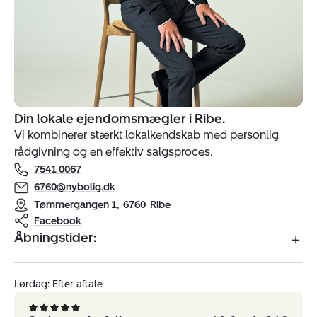
Din lokale ejendomsmægler i Ribe.
Indehavere
Vi kombinerer stærkt lokalkendskab med personlig
af
rådgivning og en effektiv salgsproces.
ejendomsmægler
7541 0067
Nybolig
Ribe
6760@nybolig.dk
Tømmergangen 1
,
6760
Ribe
Facebook
Åbningstider:
Lørdag: Efter aftale