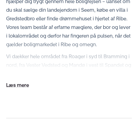
hjælper dig trygt gennem hele boligrejsen – uanset om
du skal sælge din landejendom i Seem, købe en villa i
Gredstedbro eller finde drømmehuset i hjertet af Ribe.
Vores team består af erfarne mæglere, der bor og lever
i lokalområdet og derfor har fingeren på pulsen, når det
gælder boligmarkedet i Ribe og omegn.
Vi dækker hele området fra Roager i syd til Bramming i
nord, fra Vester Vedsted og Mandø i vest til Spandet og
Obbekjær i øst – og vi står klar til at hjælpe dig med
dine boligdrømme.
Udvid/skjul
tekst
Hvorfor vælge Nybolig Ribe?
Vi er den mest erfarne ejendomsmægler i Ribe og har
byens største udstillingsvindue med digitale skærme,
som giver maksimal synlighed – både dag og nat.
Desuden er vi den eneste Boliga Premium Mægler i
Ribe, og det sikrer ekstra synlighed af din bolig på