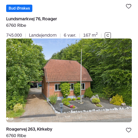
Bolig er ge
under dine
Bud Ønskes
favoritter.
Lundsmarkvej 76, Roager
6760 Ribe
2
745.000
|
Landejendom
|
6 vær.
|
167 m
|
Villa:
Roagervej
263,
Kirkeby,
6760
Ribe
Bolig er ge
Roagervej 263, Kirkeby
under dine
6760 Ribe
favoritter.