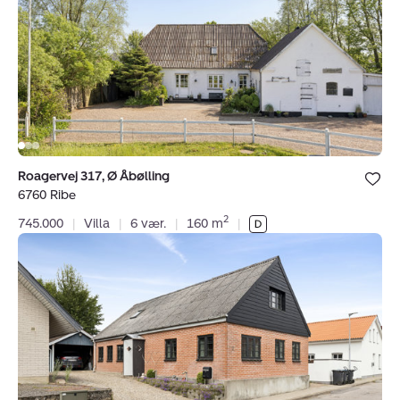
Åbølling,
6760
CVR:
34381569
Ribe
Bolig er ge
Roagervej 317, Ø Åbølling
under dine
6760 Ribe
favoritter.
2
745.000
|
Villa
|
6 vær.
|
160 m
|
Villa:
Rødding
Tværvej
2,
6630
Rødding