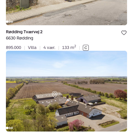
Bolig er ge
Rødding Tværvej 2
under dine
6630 Rødding
favoritter.
2
895.000
|
Villa
|
4 vær.
|
133 m
|
Landejendom:
Lundsmarkvej
76,
Roager,
6760
Ribe