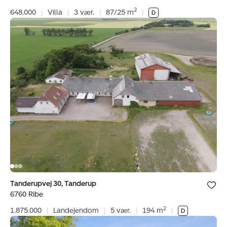
2
648.000
|
Villa
|
3 vær.
|
87/25 m
|
Landejendom:
Tanderupvej
30,
Tanderup,
6760
Ribe
Bolig er ge
Tanderupvej 30, Tanderup
under dine
6760 Ribe
favoritter.
2
1.875.000
|
Landejendom
|
5 vær.
|
194 m
|
Villa: