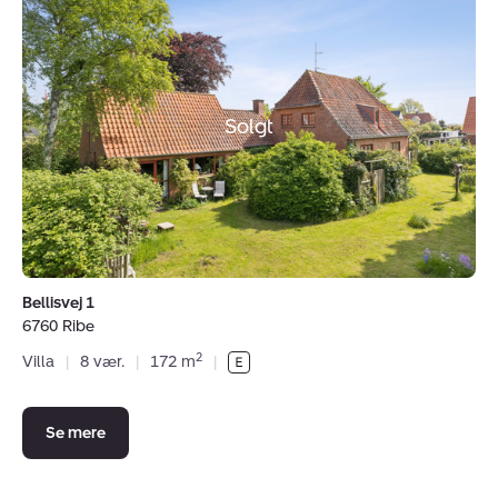
Bellisvej
1,
6760
Ribe
Solgt
Bellisvej 1
6760 Ribe
2
Villa
|
8 vær.
|
172 m
|
Se mere