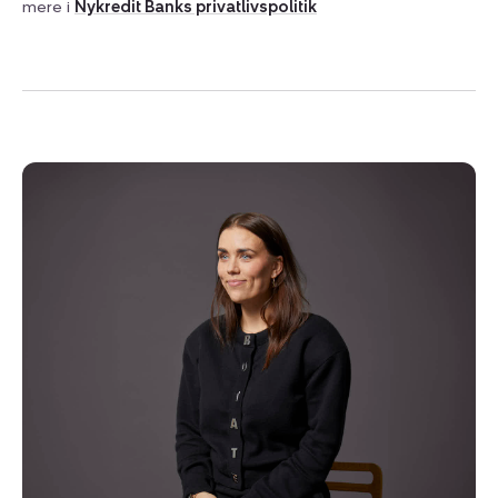
mere i
Nykredit Banks privatlivspolitik