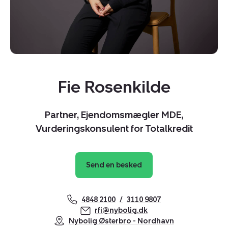
Fie Rosenkilde
Partner, Ejendomsmægler MDE,
Vurderingskonsulent for Totalkredit
Send en besked
4848 2100
3110 9807
rfi@nybolig.dk
Kopier link
Nybolig Østerbro - Nordhavn