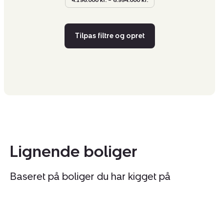
4.196.000 kr. – 6.994.000 kr.
Tilpas filtre og opret
Lignende boliger
Baseret på boliger du har kigget på
Ejerlejlighed:
Ej
Tilmeld åbent hus
søndag 09. august kl. 13.20 - 13.50
Petersborgvej
N