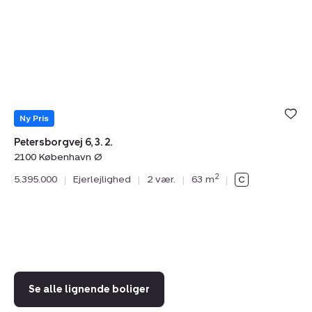
6,
F
3.
24
2.,
4.
2100
2.,
København
2
Ø
K
Ø
Ny Pris
Petersborgvej 6, 3. 2.
2100 København Ø
N
2
5.395.000
|
Ejerlejlighed
|
2 vær.
|
63 m
|
No
21
5.
Se alle lignende boliger