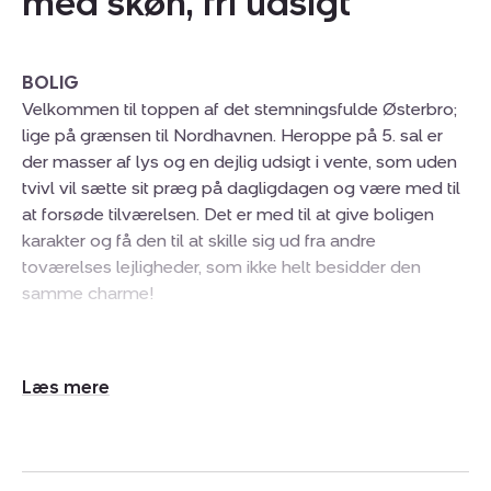
med skøn, fri udsigt
BOLIG
Velkommen til toppen af det stemningsfulde Østerbro;
lige på grænsen til Nordhavnen. Heroppe på 5. sal er
der masser af lys og en dejlig udsigt i vente, som uden
tvivl vil sætte sit præg på dagligdagen og være med til
at forsøde tilværelsen. Det er med til at give boligen
karakter og få den til at skille sig ud fra andre
toværelses lejligheder, som ikke helt besidder den
samme charme!
Lejligheden er på 65 kvm med rigtig flotte plankegulve
Udvid/skjul
hele vejen rund, stort køkken alrum med direkte udgang
tekst
til altan. Stor badeværelse med både separat
bruseniche og et stort vindue til udluftning. Inde i
soveværelset kan man slå døren op til en fransk altan