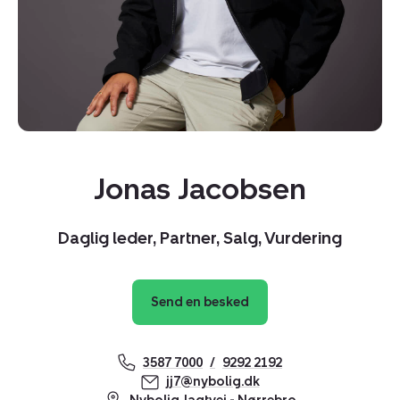
Jonas Jacobsen
Daglig leder, Partner, Salg, Vurdering
Send en besked
Kopier link
3587 7000
9292 2192
Del via mail
jj7@nybolig.dk