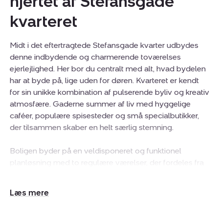
hjertet af Stefansgade
kvarteret
Midt i det eftertragtede Stefansgade kvarter udbydes
denne indbydende og charmerende toværelses
ejerlejlighed. Her bor du centralt med alt, hvad bydelen
har at byde på, lige uden for døren. Kvarteret er kendt
for sin unikke kombination af pulserende byliv og kreativ
atmosfære. Gaderne summer af liv med hyggelige
caféer, populære spisesteder og små specialbutikker,
der tilsammen skaber en helt særlig stemning.
Boligen byder på en veldisponeret og funktionel
planløsning med to regulære værelser, der fordeles fra
entréen. Det giver fleksible muligheder, hvad enten du er
single, par eller ønsker en delevenlig bolig. Køkkenet
Udvid/skjul
fremstår velfungerende med mulighed for at sætte sit
tekst
eget præg og skabe netop det udtryk, du drømmer om.