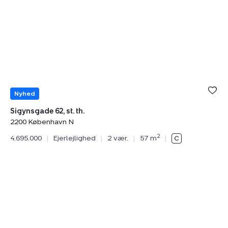
62,
20
st.
2.
th.,
tv.
2200
2
København
K
N
N
Nyhed
Sigynsgade 62, st. th.
2200 København N
Ny
2
4.695.000
|
Ejerlejlighed
|
2 vær.
|
57 m
|
Ha
22
5.