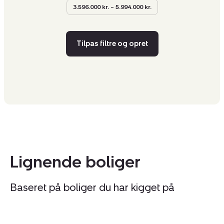
3.596.000 kr. – 5.994.000 kr.
Tilpas filtre og opret
Lignende boliger
Baseret på boliger du har kigget på
Ejerlejlighed:
Ej
Sigynsgade
H