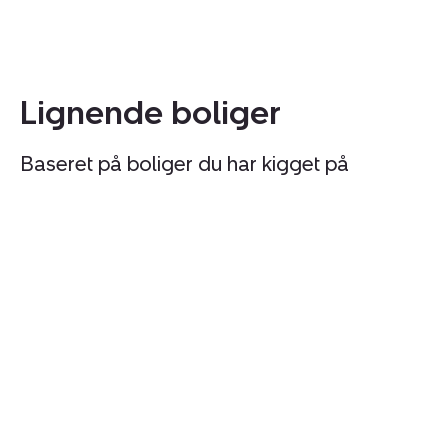
Lignende boliger
Baseret på boliger du har kigget på
Ejerlejlighed:
Ej
Klaksvigsgade
Is
3,
B
3.
79
th.,
5.
2300
th.
København
2
S
K
S