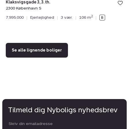
Klaksvigsgade 3, 3. th.
2300 København S
Isl
2
7.995.000
|
Ejerlejlighed
|
3 vær.
|
106 m
|
23
7.
Se alle lignende boliger
Tilmeld dig Nyboligs nyhedsbrev
Din email: