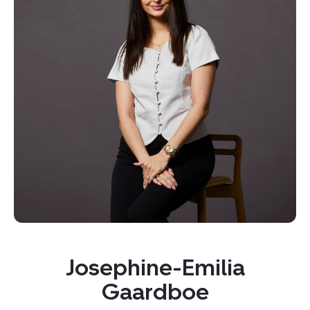
Kopier link
Del via mail
Josephine-Emilia
Gaardboe