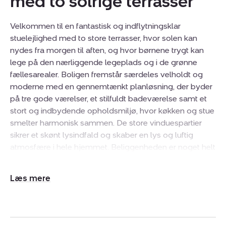
med to solrige terrasser
Velkommen til en fantastisk og indflytningsklar
stuelejlighed med to store terrasser, hvor solen kan
nydes fra morgen til aften, og hvor børnene trygt kan
lege på den nærliggende legeplads og i de grønne
fællesarealer. Boligen fremstår særdeles velholdt og
moderne med en gennemtænkt planløsning, der byder
på tre gode værelser, et stilfuldt badeværelse samt et
stort og indbydende opholdsmiljø, hvor køkken og stue
smelter harmonisk sammen. De store vinduespartier
sikrer et skønt lysindfald og skaber en lys og luftig
atmosfære i hele hjemmet. Beliggenheden er noget helt
særligt. I bosætter jer roligt og attraktivt med blot cirka
50 meter til vandkanten, hvor havnemiljøet og de
Udvid/skjul
naturskønne omgivelser inviterer til både afslapning og
tekst
aktive fritidsoplevelser. Derudover bliver I nabo til
Amager Fælled. Her er rig mulighed for at nyde livet
ved vandet, mens grønne områder, caféer, spisesteder