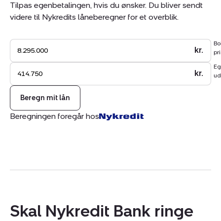
Tilpas egenbetalingen, hvis du ønsker. Du bliver sendt
videre til Nykredits låneberegner for et overblik.
Bo
kr.
pri
Eg
kr.
ud
Beregn mit lån
Beregningen foregår hos
Skal Nykredit Bank ringe