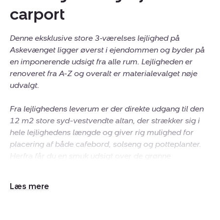
carport
Denne eksklusive store 3‑værelses lejlighed på
Askevænget ligger øverst i ejendommen og byder på
en imponerende udsigt fra alle rum. Lejligheden er
renoveret fra A-Z og overalt er materialevalget nøje
udvalgt.
Fra lejlighedens leverum er der direkte udgang til den
12 m2 store syd-vestvendte altan, der strækker sig i
hele lejlighedens længde og giver rig mulighed for
placering af både cafebord, solseng og potteplanter.
Herfra får du en smuk udsigt over de grønne
fællesarealer og horisont lige så langt, øjet rækker.
Udvid/skjul
Lejligheden er indrettet med fokus på kvalitet og
tekst
funktionalitet, hvilket skinner igennem hele lejligheden.
Foruden lejlighedens to gode soveværelser, så byder