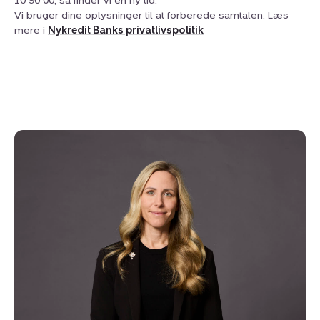
10 90 00, så finder vi en ny tid.
Vi bruger dine oplysninger til at forberede samtalen. Læs
mere i
Nykredit Banks privatlivspolitik