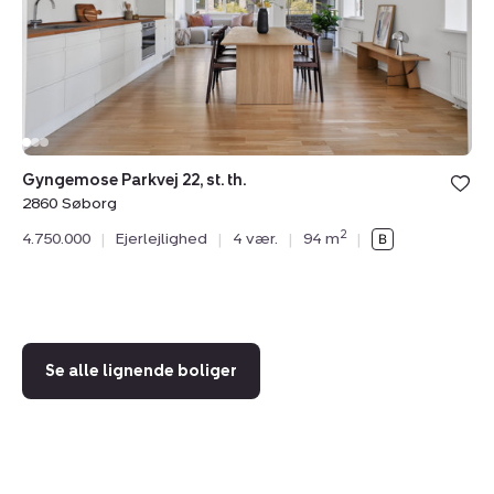
th.,
tv.
2860
2
Søborg
S
Gyngemose Parkvej 22, st. th.
N
2860 Søborg
Gy
2
4.750.000
|
Ejerlejlighed
|
4 vær.
|
94 m
|
28
4.
Se alle lignende boliger