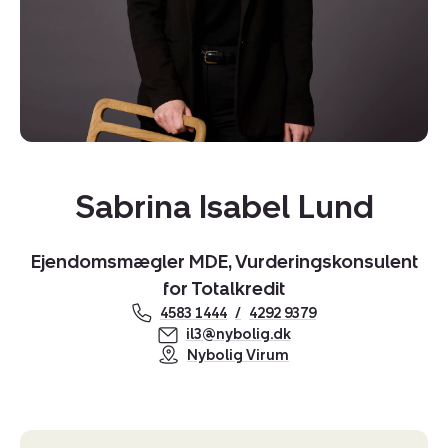
Sabrina Isabel Lund
Kopier link
Ejendomsmægler MDE, Vurderingskonsulent
Del via mail
for Totalkredit
4583 1444
4292 9379
il3@nybolig.dk
Nybolig Virum