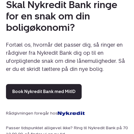
Skal Nykredit Bank ringe
for en snak om din
Til lejligheden hører et privat kælderrum.
Ejerforeningen er veldrevet, opgangen er nymalet og
boligøkonomi?
der er dørtelefon. Der er cykelkælder, gode
parkeringsforhold til bilen samt
mulighed for at leje
en carport.
Fortæl os, hvornår det passer dig, så ringer en
rådgiver fra Nykredit Bank dig op til en
Beliggenheden er rolig og helt central i Virum. Her er
uforpligtende snak om dine lånemuligheder. Så
du i gåafstand til gode indkøbsmuligheder og S-toget.
er du et skridt tættere på din nye bolig.
Naturen finder du også inden for kort afstand. Både
Geelskov og Furesøen.
Book Nykredit Bank med MitID
Mads & Simon
.. Bolighandler med hjertet på det rette sted
Rådgivningen foregår hos
Passer tidspunktet alligevel ikke? Ring til Nykredit Bank på 70