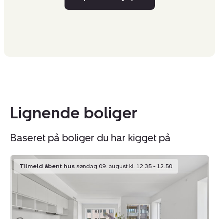
Lignende boliger
Baseret på boliger du har kigget på
Ejerlejlighed:
Ej
Tilmeld åbent hus
søndag 09. august kl. 12.35 - 12.50
Gyngemose
G
Parkvej
Pa
22,
14
st.
3.